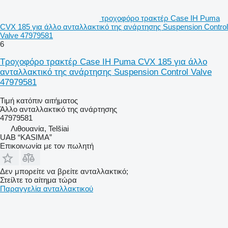
τροχοφόρο τρακτέρ Case IH Puma
CVX 185 για άλλο ανταλλακτικό της ανάρτησης Suspension Control
Valve 47979581
6
Τροχοφόρο τρακτέρ Case IH Puma CVX 185 για άλλο
ανταλλακτικό της ανάρτησης Suspension Control Valve
47979581
Τιμή κατόπιν αιτήματος
Άλλο ανταλλακτικό της ανάρτησης
47979581
Λιθουανία, Telšiai
UAB “KASIMA”
Επικοινωνία με τον πωλητή
Δεν μπορείτε να βρείτε ανταλλακτικό;
Στείλτε το αίτημα τώρα
Παραγγελία ανταλλακτικού