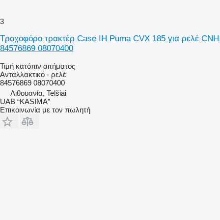
3
Τροχοφόρο τρακτέρ Case IH Puma CVX 185 για ρελέ CNH
84576869 08070400
Τιμή κατόπιν αιτήματος
Ανταλλακτικό - ρελέ
84576869 08070400
Λιθουανία, Telšiai
UAB “KASIMA”
Επικοινωνία με τον πωλητή