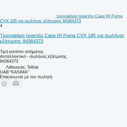
τροχοφόρο τρακτέρ Case IH Puma
CVX 185 για σωλήνας εξάτμισης 84364373
4
Τροχοφόρο τρακτέρ Case IH Puma CVX 185 για σωλήνας
εξάτμισης 84364373
Τιμή κατόπιν αιτήματος
Ανταλλακτικό - σωλήνας εξάτμισης
84364373
Λιθουανία, Telšiai
UAB “KASIMA”
Επικοινωνία με τον πωλητή