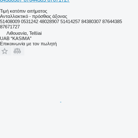
Τιμή κατόπιν αιτήματος
Ανταλλακτικό - πρόσθιος άξονας
51408009 0531242 48028907 51414257 84380307 87644385
87671727
Λιθουανία, Telšiai
UAB “KASIMA”
Επικοινωνία με τον πωλητή