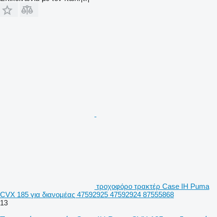
τροχοφόρο τρακτέρ Case IH Puma
CVX 185 για διανομέας 47592925 47592924 87555868
13