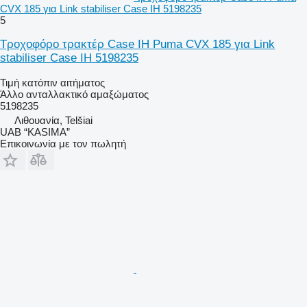
CVX 185 για Link stabiliser Case IH 5198235
5
Τροχοφόρο τρακτέρ Case IH Puma CVX 185 για Link
stabiliser Case IH 5198235
Τιμή κατόπιν αιτήματος
Άλλο ανταλλακτικό αμαξώματος
5198235
Λιθουανία, Telšiai
UAB “KASIMA”
Επικοινωνία με τον πωλητή