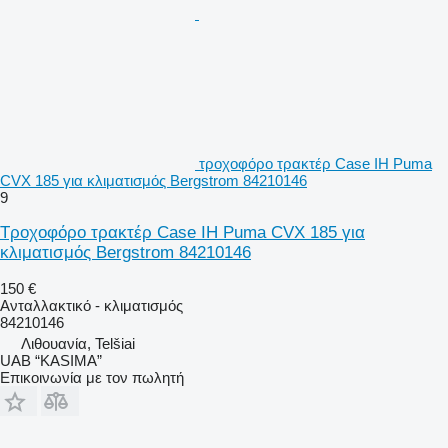
τροχοφόρο τρακτέρ Case IH Puma
CVX 185 για κλιματισμός Bergstrom 84210146
9
Τροχοφόρο τρακτέρ Case IH Puma CVX 185 για
κλιματισμός Bergstrom 84210146
150 €
Ανταλλακτικό - κλιματισμός
84210146
Λιθουανία, Telšiai
UAB “KASIMA”
Επικοινωνία με τον πωλητή