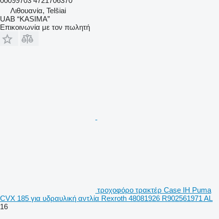
00099703 4721706370
Λιθουανία, Telšiai
UAB “KASIMA”
Επικοινωνία με τον πωλητή
τροχοφόρο τρακτέρ Case IH Puma
CVX 185 για υδραυλική αντλία Rexroth 48081926 R902561971 AL
16