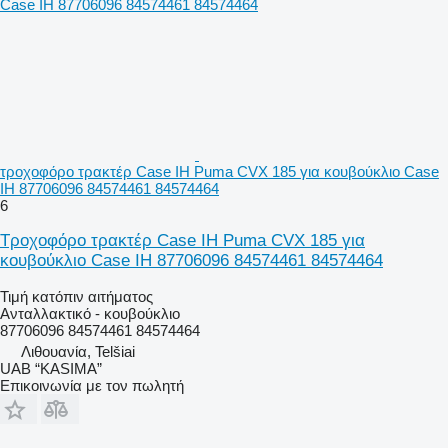
τροχοφόρο τρακτέρ Case IH Puma CVX 185 για κουβούκλιο Case
IH 87706096 84574461 84574464
6
Τροχοφόρο τρακτέρ Case IH Puma CVX 185 για
κουβούκλιο Case IH 87706096 84574461 84574464
Τιμή κατόπιν αιτήματος
Ανταλλακτικό - κουβούκλιο
87706096 84574461 84574464
Λιθουανία, Telšiai
UAB “KASIMA”
Επικοινωνία με τον πωλητή