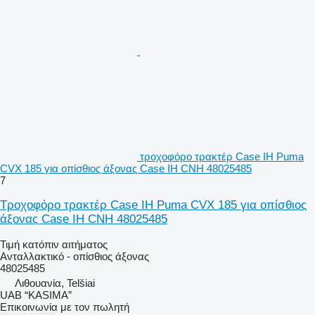
τροχοφόρο τρακτέρ Case IH Puma
CVX 185 για οπίσθιος άξονας Case IH CNH 48025485
7
Τροχοφόρο τρακτέρ Case IH Puma CVX 185 για οπίσθιος
άξονας Case IH CNH 48025485
Τιμή κατόπιν αιτήματος
Ανταλλακτικό - οπίσθιος άξονας
48025485
Λιθουανία, Telšiai
UAB “KASIMA”
Επικοινωνία με τον πωλητή