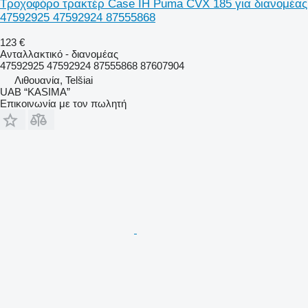
Τροχοφόρο τρακτέρ Case IH Puma CVX 185 για διανομέας
47592925 47592924 87555868
123 €
Ανταλλακτικό - διανομέας
47592925 47592924 87555868 87607904
Λιθουανία, Telšiai
UAB “KASIMA”
Επικοινωνία με τον πωλητή