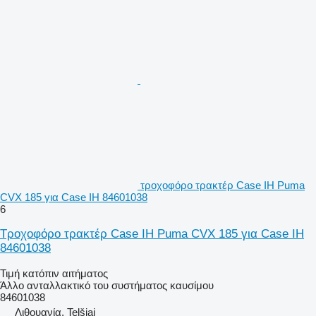
τροχοφόρο τρακτέρ Case IH Puma
CVX 185 για Case IH 84601038
6
Τροχοφόρο τρακτέρ Case IH Puma CVX 185 για Case IH
84601038
Τιμή κατόπιν αιτήματος
Άλλο ανταλλακτικό του συστήματος καυσίμου
84601038
Λιθουανία, Telšiai