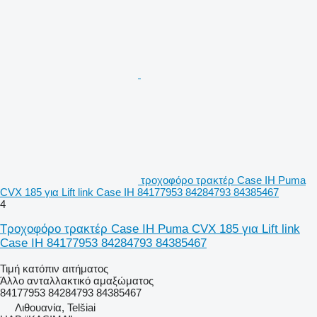
τροχοφόρο τρακτέρ Case IH Puma
CVX 185 για Lift link Case IH 84177953 84284793 84385467
4
Τροχοφόρο τρακτέρ Case IH Puma CVX 185 για Lift link
Case IH 84177953 84284793 84385467
Τιμή κατόπιν αιτήματος
Άλλο ανταλλακτικό αμαξώματος
84177953 84284793 84385467
Λιθουανία, Telšiai