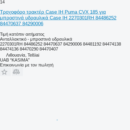
14
Τροχοφόρο τρακτέρ Case IH Puma CVX 185 για
μπροστινά υδραυλικά Case IH 2270301RH 84486252
84470637 84290006
Τιμή κατόπιν αιτήματος
Ανταλλακτικό - μπροστινά υδραυλικά
2270301RH 84486252 84470637 84290006 84481192 84474138
84474136 84470290 84470407
Λιθουανία, Telšiai
UAB “KASIMA”
Επικοινωνία με τον πωλητή