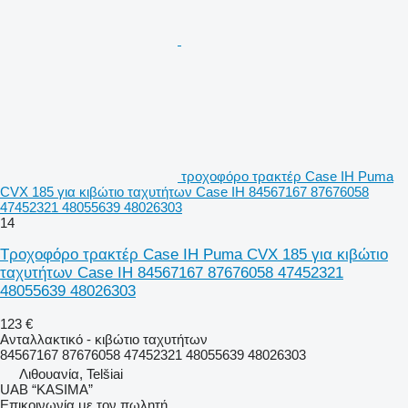
τροχοφόρο τρακτέρ Case IH Puma
CVX 185 για κιβώτιο ταχυτήτων Case IH 84567167 87676058
47452321 48055639 48026303
14
Τροχοφόρο τρακτέρ Case IH Puma CVX 185 για κιβώτιο
ταχυτήτων Case IH 84567167 87676058 47452321
48055639 48026303
123 €
Ανταλλακτικό - κιβώτιο ταχυτήτων
84567167 87676058 47452321 48055639 48026303
Λιθουανία, Telšiai
UAB “KASIMA”
Επικοινωνία με τον πωλητή