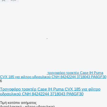
τροχοφόρο τρακτέρ Case IH Puma
CVX 185 για φίλτρο υδραυλικού CNH 84242244 3718043 PA6GF30
6
Τροχοφόρο τρακτέρ Case IH Puma CVX 185 για φίλτρο
υδραυλικού CNH 84242244 3718043 PA6GF30
Τιμή κατόπιν αιτήματος
Ανταλλακτικό - φίλτρο υδραυλικού