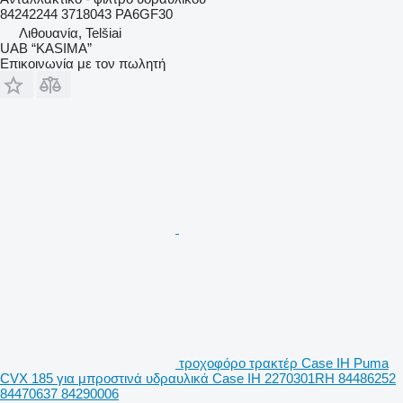
84242244 3718043 PA6GF30
Λιθουανία, Telšiai
UAB “KASIMA”
Επικοινωνία με τον πωλητή
τροχοφόρο τρακτέρ Case IH Puma
CVX 185 για μπροστινά υδραυλικά Case IH 2270301RH 84486252
84470637 84290006