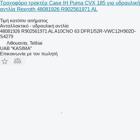
Τροχοφόρο τρακτέρ Case IH Puma CVX 185 για υδραυλική
αντλία Rexroth 48081926 R902561971 AL
Τιμή κατόπιν αιτήματος
Ανταλλακτικό - υδραυλική αντλία
48081926 R902561971 AL A10CNO 63 DFR1/52R-VWC12H902D-
S4279
Λιθουανία, Telšiai
UAB “KASIMA”
Επικοινωνία με τον πωλητή