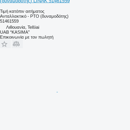
(δυναμοδότης) LINAK 51461559
Τιμή κατόπιν αιτήματος
Ανταλλακτικό - PTO (δυναμοδότης)
51461559
Λιθουανία, Telšiai
UAB “KASIMA”
Επικοινωνία με τον πωλητή