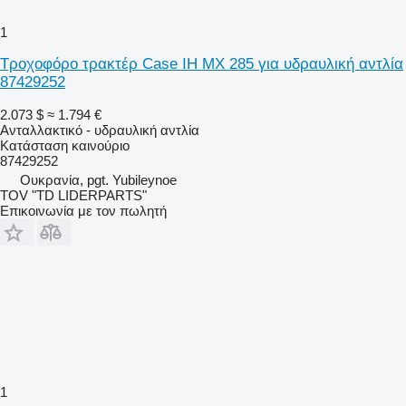
1
Τροχοφόρο τρακτέρ Case IH MX 285 για υδραυλική αντλία
87429252
2.073 $
≈ 1.794 €
Ανταλλακτικό - υδραυλική αντλία
Κατάσταση
καινούριο
87429252
Ουκρανία, pgt. Yubileynoe
TOV "TD LIDERPARTS"
Επικοινωνία με τον πωλητή
1