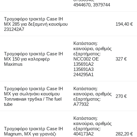
4944670, 3979744
Τροχοφόρο τρακτέρ Case IH
MX 285 για δεξαμενή καυσίμου
194,40 €
231242A7
Κατάσταση:
καινούριο, αριθμός
Τροχοφόρο τρακτέρ Case IH
εξαρτήματος:
MX 150 για καλοριφέρ
NCC002 OE
327 €
Maximus
135691A2
135691A3
244295A1
Τροχοφόρο τρακτέρ Case IH
Κατάσταση:
MX για σωληνάκι καυσίμου
καινούριο, αριθμός
270 €
Топливная трубка / The fuel
εξαρτήματος:
tube
A77932
Κατάσταση:
καινούριο, αριθμός
Τροχοφόρο τρακτέρ Case IH
εξαρτήματος:
Magnum, MX για γρανάζι
404173A2
282,20 €