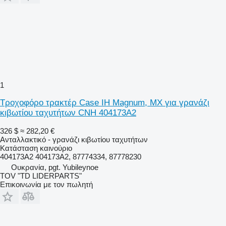
1
Τροχοφόρο τρακτέρ Case IH Magnum, MX για γρανάζι
κιβωτίου ταχυτήτων CNH 404173A2
326 $
≈ 282,20 €
Ανταλλακτικό - γρανάζι κιβωτίου ταχυτήτων
Κατάσταση
καινούριο
404173A2 404173A2, 87774334, 87778230
Ουκρανία, pgt. Yubileynoe
TOV "TD LIDERPARTS"
Επικοινωνία με τον πωλητή