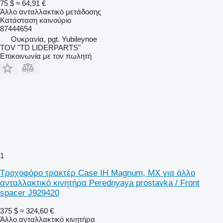
75 $
≈ 64,91 €
Άλλο ανταλλακτικό μετάδοσης
Κατάσταση
καινούριο
87444654
Ουκρανία, pgt. Yubileynoe
TOV "TD LIDERPARTS"
Επικοινωνία με τον πωλητή
1
Τροχοφόρο τρακτέρ Case IH Magnum, MX για άλλο
ανταλλακτικό κινητήρα Perednyaya prostavka / Front
spacer J929420
375 $
≈ 324,60 €
Άλλο ανταλλακτικό κινητήρα