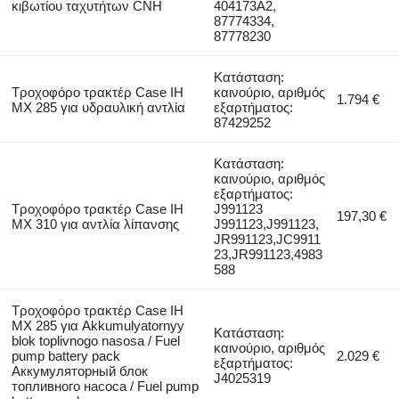
κιβωτίου ταχυτήτων CNH
404173A2,
87774334,
87778230
Κατάσταση:
Τροχοφόρο τρακτέρ Case IH
καινούριο, αριθμός
1.794 €
MX 285 για υδραυλική αντλία
εξαρτήματος:
87429252
Κατάσταση:
καινούριο, αριθμός
εξαρτήματος:
Τροχοφόρο τρακτέρ Case IH
J991123
197,30 €
MX 310 για αντλία λίπανσης
J991123,J991123,
JR991123,JC9911
23,JR991123,4983
588
Τροχοφόρο τρακτέρ Case IH
MX 285 για Akkumulyatornyy
Κατάσταση:
blok toplivnogo nasosa / Fuel
καινούριο, αριθμός
pump battery pack
2.029 €
εξαρτήματος:
Аккумуляторный блок
J4025319
топливного насоса / Fuel pump