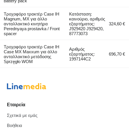
battery pack
Τροχοφόρο τρακτέρ Case IH
Κατάσταση:
Magnum, MX για άλλο
καινούριο, αριθμός
ανταλλακτικό κινητήρα
εξαρτήματος:
324,60 €
Perednyaya prostavka / Front
J929420 J929420,
spacer
87773073
Τροχοφόρο τρακτέρ Case IH
Αριθμός
Case MX Maxxum για άλλο
εξαρτήματος:
696,70 €
ανταλλακτικό μετάδοσης
1997144C2
Sprzęgło WOM
Εταιρεία
Σχετικά με εμάς
Βοήθεια