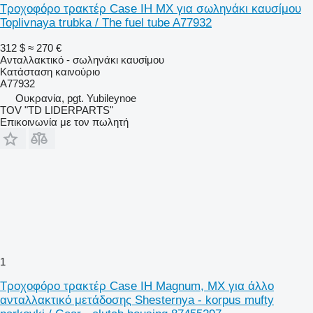
Τροχοφόρο τρακτέρ Case IH MX για σωληνάκι καυσίμου
Toplivnaya trubka / The fuel tube A77932
312 $
≈ 270 €
Ανταλλακτικό - σωληνάκι καυσίμου
Κατάσταση
καινούριο
A77932
Ουκρανία, pgt. Yubileynoe
TOV "TD LIDERPARTS"
Επικοινωνία με τον πωλητή
1
Τροχοφόρο τρακτέρ Case IH Magnum, MX για άλλο
ανταλλακτικό μετάδοσης Shesternya - korpus mufty