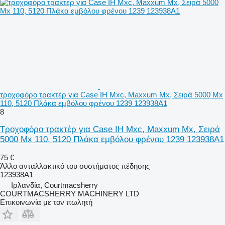
τροχοφόρο τρακτέρ για Case IH Mxc, Maxxum Mx, Σειρά 5000 Mx
110, 5120 Πλάκα εμβόλου φρένου 1239 123938A1
8
Τροχοφόρο τρακτέρ για Case IH Mxc, Maxxum Mx, Σειρά
5000 Mx 110, 5120 Πλάκα εμβόλου φρένου 1239 123938A1
75 €
Άλλο ανταλλακτικό του συστήματος πέδησης
123938A1
Ιρλανδία, Courtmacsherry
COURTMACSHERRY MACHINERY LTD
Επικοινωνία με τον πωλητή