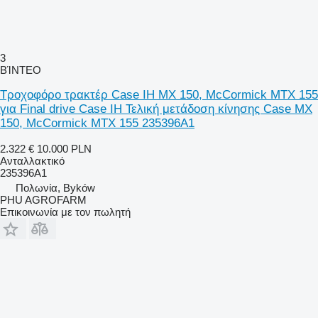
3
ΒΊΝΤΕΟ
Τροχοφόρο τρακτέρ Case IH MX 150, McCormick MTX 155
για Final drive Case IH Τελική μετάδοση κίνησης Case MX
150, McCormick MTX 155 235396A1
2.322 €
10.000 PLN
Ανταλλακτικό
235396A1
Πολωνία, Byków
PHU AGROFARM
Επικοινωνία με τον πωλητή