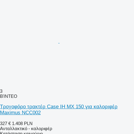
3
ΒΊΝΤΕΟ
Τροχοφόρο τρακτέρ Case IH MX 150 για καλοριφέρ
Maximus NCC002
327 €
1.408 PLN
Ανταλλακτικό - καλοριφέρ
Κατάσταση
καινούριο