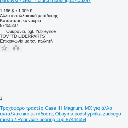
parkovki / Gear - clutch housing 87455297
1.166 $
≈ 1.009 €
Άλλο ανταλλακτικό μετάδοσης
Κατάσταση
καινούριο
87455297
Ουκρανία, pgt. Yubileynoe
TOV "TD LIDERPARTS"
Επικοινωνία με τον πωλητή
1
Τροχοφόρο τρακτέρ Case IH Magnum, MX για άλλο
ανταλλακτικό μετάδοσης Oboyma podshypnika zadnego
mosta / Rear axle bearing cup 87444654