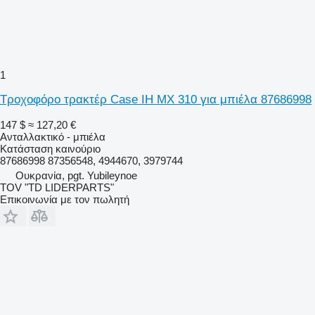
1
Τροχοφόρο τρακτέρ Case IH MX 310 για μπιέλα 87686998
147 $
≈ 127,20 €
Ανταλλακτικό - μπιέλα
Κατάσταση
καινούριο
87686998 87356548, 4944670, 3979744
Ουκρανία, pgt. Yubileynoe
TOV "TD LIDERPARTS"
Επικοινωνία με τον πωλητή