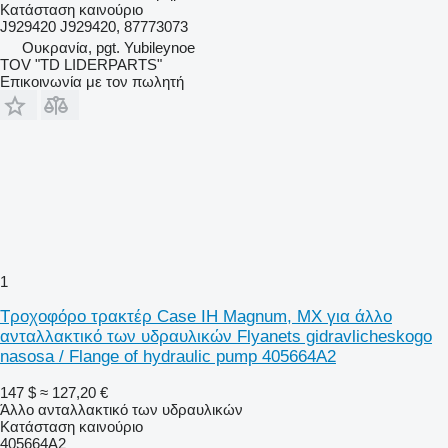
Κατάσταση
καινούριο
J929420 J929420, 87773073
Ουκρανία, pgt. Yubileynoe
TOV "TD LIDERPARTS"
Επικοινωνία με τον πωλητή
1
Τροχοφόρο τρακτέρ Case IH Magnum, MX για άλλο
ανταλλακτικό των υδραυλικών Flyanets gidravlicheskogo
nasosa / Flange of hydraulic pump 405664A2
147 $
≈ 127,20 €
Άλλο ανταλλακτικό των υδραυλικών
Κατάσταση
καινούριο
405664A2