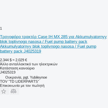
1
Τροχοφόρο τρακτέρ Case IH MX 285 για Akkumulyatornyy
blok toplivnogo nasosa / Fuel pump battery pack
Akkumulyatornyy blok toplivnogo nasosa / Fuel pump
battery pack J4025319
2.344 $
≈ 2.029 €
Άλλο ανταλλακτικό των ηλεκτρικών
Κατάσταση
καινούριο
J4025319
Ουκρανία, pgt. Yubileynoe
TOV "TD LIDERPARTS"
Επικοινωνία με τον πωλητή