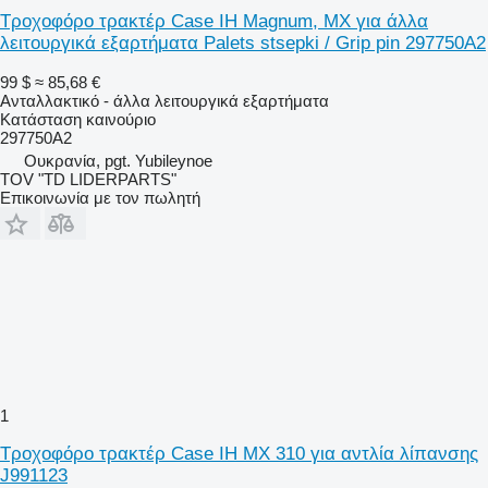
Τροχοφόρο τρακτέρ Case IH Magnum, MX για άλλα
λειτουργικά εξαρτήματα Palets stsepki / Grip pin 297750A2
99 $
≈ 85,68 €
Ανταλλακτικό - άλλα λειτουργικά εξαρτήματα
Κατάσταση
καινούριο
297750A2
Ουκρανία, pgt. Yubileynoe
TOV "TD LIDERPARTS"
Επικοινωνία με τον πωλητή
1
Τροχοφόρο τρακτέρ Case IH MX 310 για αντλία λίπανσης
J991123