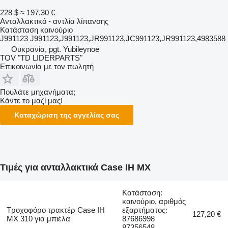
228 $
≈ 197,30 €
Ανταλλακτικό - αντλία λίπανσης
Κατάσταση
καινούριο
J991123 J991123,J991123,JR991123,JC991123,JR991123,4983588
Ουκρανία, pgt. Yubileynoe
TOV "TD LIDERPARTS"
Επικοινωνία με τον πωλητή
Πουλάτε μηχανήματα;
Κάντε το μαζί μας!
Καταχώριση της αγγελίας σας
Τιμές για ανταλλακτικά Case IH MX
Κατάσταση:
καινούριο, αριθμός
Τροχοφόρο τρακτέρ Case IH
εξαρτήματος:
127,20 €
MX 310 για μπιέλα
87686998
87356548,