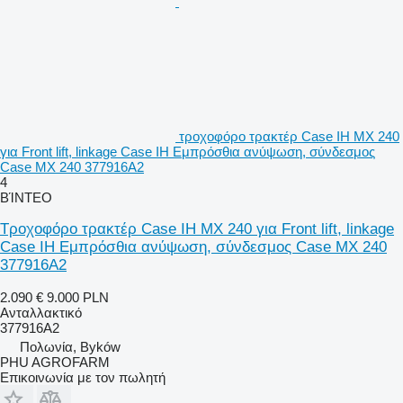
τροχοφόρο τρακτέρ Case IH MX 240
για Front lift, linkage Case IH Εμπρόσθια ανύψωση, σύνδεσμος
Case MX 240 377916A2
4
ΒΊΝΤΕΟ
Τροχοφόρο τρακτέρ Case IH MX 240 για Front lift, linkage
Case IH Εμπρόσθια ανύψωση, σύνδεσμος Case MX 240
377916A2
2.090 €
9.000 PLN
Ανταλλακτικό
377916A2
Πολωνία, Byków
PHU AGROFARM
Επικοινωνία με τον πωλητή