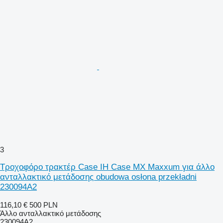
3
Τροχοφόρο τρακτέρ Case IH Case MX Maxxum για άλλο
ανταλλακτικό μετάδοσης obudowa osłona przekładni
230094A2
116,10 €
500 PLN
Άλλο ανταλλακτικό μετάδοσης
230094A2