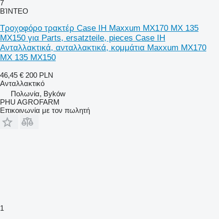
7
ΒΊΝΤΕΟ
Τροχοφόρο τρακτέρ Case IH Maxxum MX170 MX 135
MX150 για Parts, ersatzteile, pieces Case IH
Ανταλλακτικά, ανταλλακτικά, κομμάτια Maxxum MX170
MX 135 MX150
46,45 €
200 PLN
Ανταλλακτικό
Πολωνία, Byków
PHU AGROFARM
Επικοινωνία με τον πωλητή
1