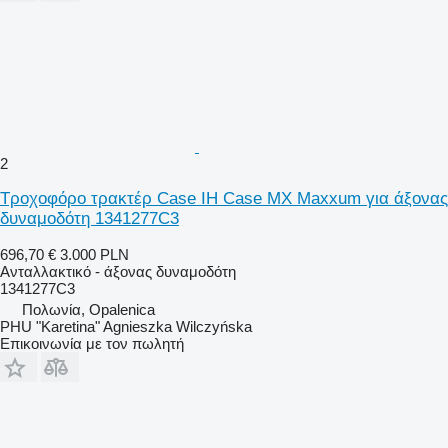
2
Τροχοφόρο τρακτέρ Case IH Case MX Maxxum για άξονας
δυναμοδότη 1341277C3
696,70 €
3.000 PLN
Ανταλλακτικό - άξονας δυναμοδότη
1341277C3
Πολωνία, Opalenica
PHU "Karetina" Agnieszka Wilczyńska
Επικοινωνία με τον πωλητή