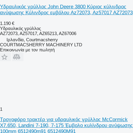
Υδραυλικός γρύλλος John Deere 3800 Κύριος κύλινδρος
ανύψωσης Κύλινδρος εμβόλου Az72073, Az57017 AZ72073
1.190 €
Υδραυλικός γρύλλος
AZ72073, AZ57017, AZ65213, AZ67006
Ιρλανδία, Courtmacsherry
COURTMACSHERRY MACHINERY LTD
Επικοινωνία με τον πωλητή
1
Τροχοφόρο τρακτέρ για υδραυλικός γρύλλος McCormick
X7.650, Landini 7-190, 7-175 Έμβολο κυλίνδρου ανύψωσης
100mm 6512490m91 6512490M91