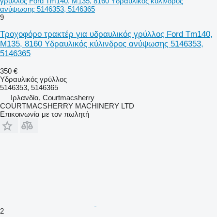
γρύλλος Ford Tm140, M135, 8160 Υδραυλικός κύλινδρος
ανύψωσης 5146353, 5146365
9
Τροχοφόρο τρακτέρ για υδραυλικός γρύλλος Ford Tm140,
M135, 8160 Υδραυλικός κύλινδρος ανύψωσης 5146353,
5146365
350 €
Υδραυλικός γρύλλος
5146353, 5146365
Ιρλανδία, Courtmacsherry
COURTMACSHERRY MACHINERY LTD
Επικοινωνία με τον πωλητή
2