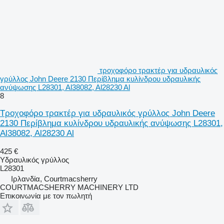
τροχοφόρο τρακτέρ για υδραυλικός
γρύλλος John Deere 2130 Περίβλημα κυλίνδρου υδραυλικής
ανύψωσης L28301, Al38082, Al28230 Al
8
Τροχοφόρο τρακτέρ για υδραυλικός γρύλλος John Deere
2130 Περίβλημα κυλίνδρου υδραυλικής ανύψωσης L28301,
Al38082, Al28230 Al
425 €
Υδραυλικός γρύλλος
L28301
Ιρλανδία, Courtmacsherry
COURTMACSHERRY MACHINERY LTD
Επικοινωνία με τον πωλητή