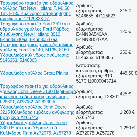
Τροχοφόρο τρακτέρ για υδραυλικός
Αριθμός
γρύλλος Fiat New Holland F, M, 60,
εξαρτήματος:
245 €
Tm, F130 Κύλινδρος υποβοήθησης
5146655, 47125823
ανύψωσης 47125823, 51
Τροχοφόρο τρακτέρ Ford 3910 για
Αριθμός
υδραυλικός γρύλλος Ford Ράβδος
εξαρτήματος:
120 €
διεύθυνσης New Holland 3910
E4NN3A540AA ,
E4nn3a540aa, E4nn3d547aa
E4NN3D547AA
Τροχοφόρο τρακτέρ για υδραυλικός
Αριθμός
γρύλλος Ford Tm140, M135, 8160
εξαρτήματος:
350 €
Υδραυλικός κύλινδρος ανύψωσης
5146353, 5146365
5146353, 5146365
Κατάσταση:
καινούριο, αριθμός
Υδραυλικός γρύλλος Great Plains
449,60 €
εξαρτήματος: 810-
517C Ц0000043714
Τροχοφόρο τρακτέρ για υδραυλικός
γρύλλος John Deere 2130 Περίβλημα
Αριθμός
425 €
κυλίνδρου υδραυλικής ανύψωσης
εξαρτήματος: L28301
L28301, Al38082, Al28230 Al
Υδραυλικός γρύλλος John Deere
Αριθμός
3215 Κύλινδρος εμβόλου ανύψωσης
εξαρτήματος:
1.260 €
βραχίονα Az65743
AZ65743
Υδραυλικός γρύλλος John Deere
Αριθμός
3800 Επέκταση Υδραυλικού
εξαρτήματος:
1.290 €
Κυλίνδρου Ram Az72075, Az57278
AZ72075, AZ57278