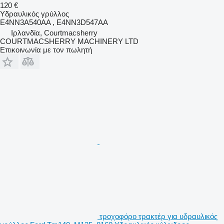
120 €
Υδραυλικός γρύλλος
E4NN3A540AA , E4NN3D547AA
Ιρλανδία, Courtmacsherry
COURTMACSHERRY MACHINERY LTD
Επικοινωνία με τον πωλητή
τροχοφόρο τρακτέρ για υδραυλικός