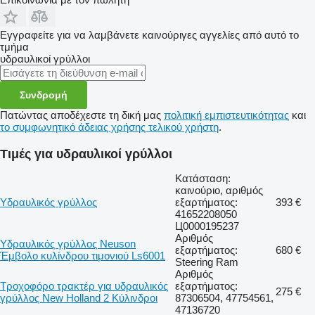
Εγγραφείτε για να λαμβάνετε καινούριγες αγγελίες από αυτό το
τμήμα
υδραυλικοί γρύλλοι
Συνδρομή
Πατώντας αποδέχεστε τη δική μας
πολιτική εμπιστευτικότητας
και
το συμφωνητικό άδειας χρήσης τελικού χρήστη
.
Τιμές για υδραυλικοί γρύλλοι
Κατάσταση:
καινούριο, αριθμός
Υδραυλικός γρύλλος
εξαρτήματος:
393 €
41652208050
Ц0000195237
Αριθμός
Υδραυλικός γρύλλος Neuson
εξαρτήματος:
680 €
Έμβολο κυλίνδρου τιμονιού Ls6001
Steering Ram
Αριθμός
Τροχοφόρο τρακτέρ για υδραυλικός
εξαρτήματος:
275 €
γρύλλος New Holland 2 Κύλινδροι
87306504, 47754561,
47136720