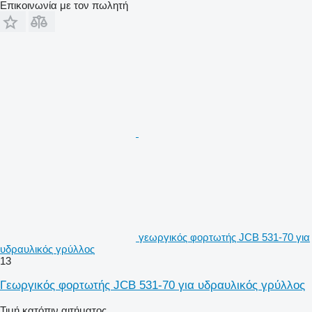
Επικοινωνία με τον πωλητή
γεωργικός φορτωτής JCB 531-70 για
υδραυλικός γρύλλος
13
Γεωργικός φορτωτής JCB 531-70 για υδραυλικός γρύλλος
Τιμή κατόπιν αιτήματος