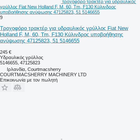
τροχοφόρο τρακτέρ για υδραυλικός
γρύλλος Fiat New Holland F, M, 60, Tm, F130 Κύλινδρος
υποβοήθησης ανύψωσης 47125823, 51 5146655
9
Τροχοφόρο τρακτέρ για υδραυλικός γρύλλος Fiat New
Holland F, M, 60, Tm, F130 Κύλινδρος υποβοήθησης
ανύψωσης 47125823, 51 5146655
245 €
Υδραυλικός γρύλλος
5146655, 47125823
Ιρλανδία, Courtmacsherry
COURTMACSHERRY MACHINERY LTD
Επικοινωνία με τον πωλητή