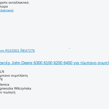
ρείτε ανταλλακτικό;
 τώρα
λλακτικού
κτη R153301 RE47276
ακτέρ John Deere 6300 6100 6200 6400 για τύμπανο συμ
PLN
τύμπανο συμπλέκτη
76
lenica
gnieszka Wilczyńska
τον πωλητή