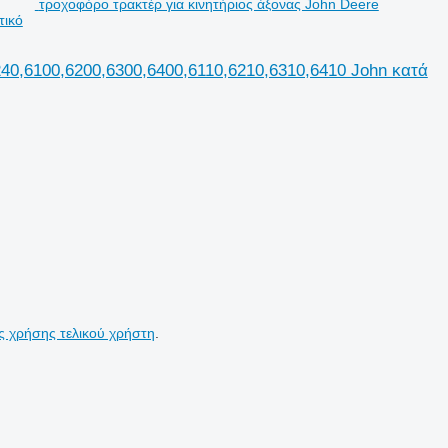
τροχοφόρο τρακτέρ για κινητήριος άξονας John Deere
τικό
240,6100,6200,6300,6400,6110,6210,6310,6410 John κατά
ς χρήσης τελικού χρήστη
.