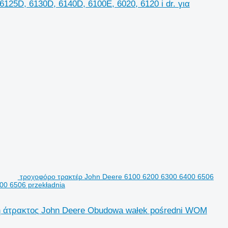
125D, 6130D, 6140D, 6100E, 6020, 6120 i dr. για
τροχοφόρο τρακτέρ John Deere 6100 6200 6300 6400 6506
00 6506 przekładnia
ση άτρακτος John Deere Obudowa wałek pośredni WOM