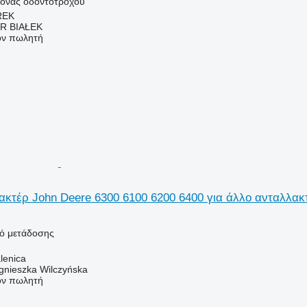
ξονας οδοντοτροχού
REK
R BIAŁEK
τον πωλητή
κτέρ John Deere 6300 6100 6200 6400 για άλλο ανταλλακ
κό μετάδοσης
lenica
gnieszka Wilczyńska
τον πωλητή