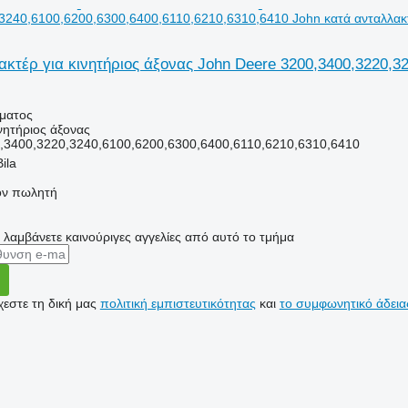
3240,6100,6200,6300,6400,6110,6210,6310,6410 John κατά ανταλλακ
κτέρ για κινητήριος άξονας John Deere 3200,3400,3220,3
ήματος
ινητήριος άξονας
,3400,3220,3240,6100,6200,6300,6400,6110,6210,6310,6410
ila
τον πωλητή
α λαμβάνετε καινούριγες αγγελίες από αυτό το τμήμα
εστε τη δική μας
πολιτική εμπιστευτικότητας
και
το συμφωνητικό άδεια