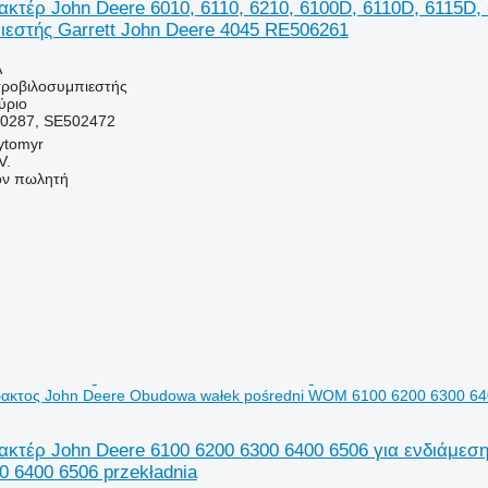
κτέρ John Deere 6010, 6110, 6210, 6100D, 6110D, 6115D, 6
εστής Garrett John Deere 4045 RE506261
Α
τροβιλοσυμπιεστής
ύριο
0287, SE502472
ytomyr
V.
τον πωλητή
τρακτος John Deere Obudowa wałek pośredni WOM 6100 6200 6300 64
κτέρ John Deere 6100 6200 6300 6400 6506 για ενδιάμε
0 6400 6506 przekładnia