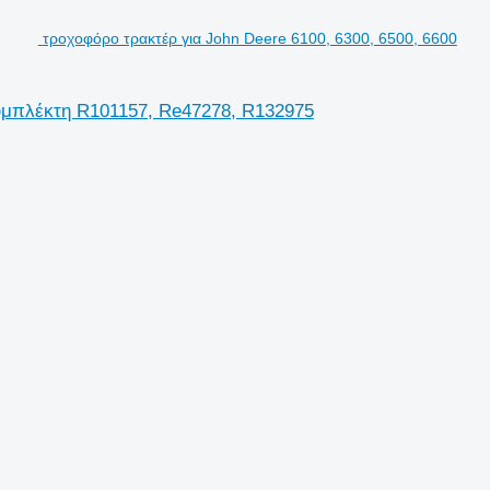
τροχοφόρο τρακτέρ για John Deere 6100, 6300, 6500, 6600
υμπλέκτη R101157, Re47278, R132975