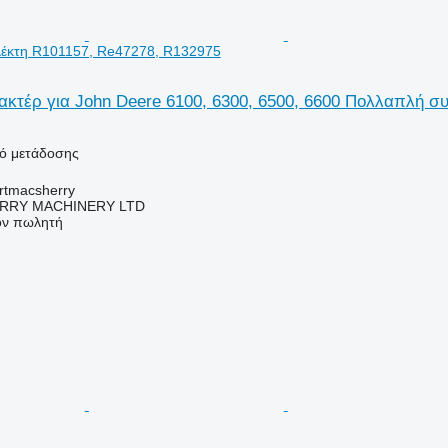
έκτη R101157, Re47278, R132975
κτέρ για John Deere 6100, 6300, 6500, 6600 Πολλαπλή σ
κό μετάδοσης
urtmacsherry
RY MACHINERY LTD
τον πωλητή