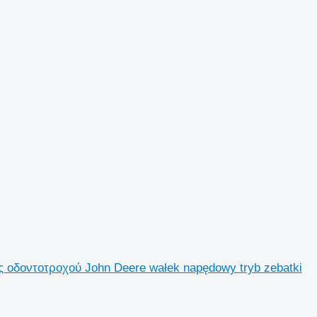
 οδοντοτροχού John Deere wałek napędowy tryb zebatki