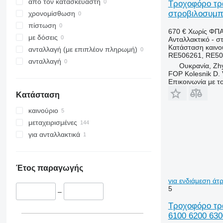
7250
TW
2054
698
από τον κατασκευαστή
Τροχοφόρο τρα
CS
2130
2640
στροβιλοσυμπι
χρονομίσθωση
CVX
2140
3060
πίστωση
670 €
Χωρίς ΦΠ
Farmall
2520
3070
με δόσεις
Ανταλλακτικό - σ
Κατάσταση
καινο
International
2650
3080
ανταλλαγή (με επιπλέον πληρωμή)
RE506261, RE50
JX
2850
3085
ανταλλαγή
Ουκρανία, Zh
Luxxum
3040
3095
FOP Kolesnik D. 
Επικοινωνία με 
MX
3045 R
3640
Κατάσταση
MXM
3050
3645
MXU
3130
4235
καινούριο
Magnum
3140
4245
μεταχειρισμένες
Maxxum
3200
4255
για ανταλλακτικά
Optum
3320
4345
Puma
3340
4355
Quadtrac
3350
5425
Έτος παραγωγής
STX
3400
5435
για ενδιάμεση ά
5
Steiger
3415
5440
–
3420
5445
Τροχοφόρο τρα
6100 6200 630
3640
5450