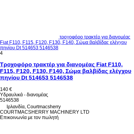
τροχοφόρο τρακτέρ για διανομέας
Fiat F110, F115, F120, F130, F140, Σώμα βαλβίδας ελέγχου
πηνίου Dt 514653 5146538
4
Τροχοφόρο τρακτέρ για διανομέας Fiat F110,
F115, F120, F130, F140, Σώμα βαλβίδας ελέγχου
πηνίου Dt 514653 5146538
140 €
Υδραυλικά - διανομέας
5146538
Ιρλανδία, Courtmacsherry
COURTMACSHERRY MACHINERY LTD
Επικοινωνία με τον πωλητή