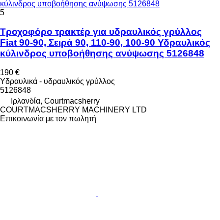
κύλινδρος υποβοήθησης ανύψωσης 5126848
5
Τροχοφόρο τρακτέρ για υδραυλικός γρύλλος
Fiat 90-90, Σειρά 90, 110-90, 100-90 Υδραυλικός
κύλινδρος υποβοήθησης ανύψωσης 5126848
190 €
Υδραυλικά - υδραυλικός γρύλλος
5126848
Ιρλανδία, Courtmacsherry
COURTMACSHERRY MACHINERY LTD
Επικοινωνία με τον πωλητή