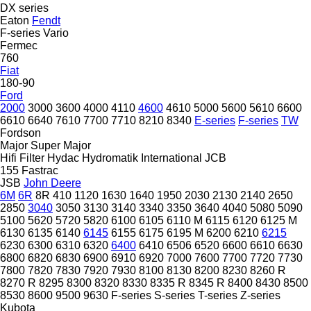
DX series
Eaton
Fendt
F-series
Vario
Fermec
760
Fiat
180-90
Ford
2000
3000
3600
4000
4110
4600
4610
5000
5600
5610
6600
6610
6640
7610
7700
7710
8210
8340
E-series
F-series
TW
Fordson
Major
Super Major
Hifi Filter
Hydac
Hydromatik
International
JCB
155
Fastrac
JSB
John Deere
6M
6R
8R
410
1120
1630
1640
1950
2030
2130
2140
2650
2850
3040
3050
3130
3140
3340
3350
3640
4040
5080
5090
5100
5620
5720
5820
6100
6105
6110 M
6115
6120
6125 M
6130
6135
6140
6145
6155
6175
6195 M
6200
6210
6215
6230
6300
6310
6320
6400
6410
6506
6520
6600
6610
6630
6800
6820
6830
6900
6910
6920
7000
7600
7700
7720
7730
7800
7820
7830
7920
7930
8100
8130
8200
8230
8260 R
8270 R
8295
8300
8320
8330
8335 R
8345 R
8400
8430
8500
8530
8600
9500
9630
F-series
S-series
T-series
Z-series
Kubota