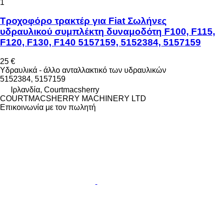
1
Τροχοφόρο τρακτέρ για Fiat Σωλήνες
υδραυλικού συμπλέκτη δυναμοδότη F100, F115,
F120, F130, F140 5157159, 5152384, 5157159
25 €
Υδραυλικά - άλλο ανταλλακτικό των υδραυλικών
5152384, 5157159
Ιρλανδία, Courtmacsherry
COURTMACSHERRY MACHINERY LTD
Επικοινωνία με τον πωλητή