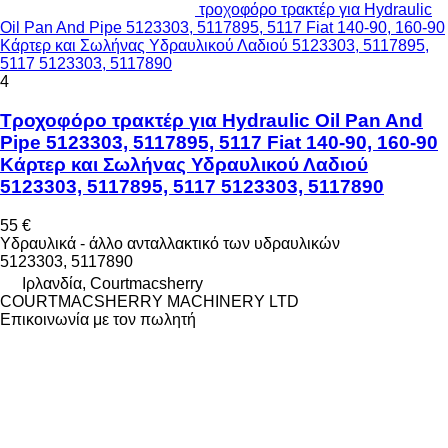
τροχοφόρο τρακτέρ για Hydraulic
Oil Pan And Pipe 5123303, 5117895, 5117 Fiat 140-90, 160-90
Κάρτερ και Σωλήνας Υδραυλικού Λαδιού 5123303, 5117895,
5117 5123303, 5117890
4
Τροχοφόρο τρακτέρ για Hydraulic Oil Pan And
Pipe 5123303, 5117895, 5117 Fiat 140-90, 160-90
Κάρτερ και Σωλήνας Υδραυλικού Λαδιού
5123303, 5117895, 5117 5123303, 5117890
55 €
Υδραυλικά - άλλο ανταλλακτικό των υδραυλικών
5123303, 5117890
Ιρλανδία, Courtmacsherry
COURTMACSHERRY MACHINERY LTD
Επικοινωνία με τον πωλητή