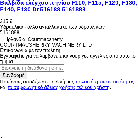
Βαλβίδα ελέγχου πηνίου F110, F115, F120, F130,
F140, F130 Dt 516188 5161888
215 €
Υδραυλικά - άλλο ανταλλακτικό των υδραυλικών
5161888
Ιρλανδία, Courtmacsherry
COURTMACSHERRY MACHINERY LTD
Επικοινωνία με τον πωλητή
Εγγραφείτε για να λαμβάνετε καινούριγες αγγελίες από αυτό το
τμήμα
Συνδρομή
Πατώντας αποδέχεστε τη δική μας
πολιτική εμπιστευτικότητας
και
το συμφωνητικό άδειας χρήσης τελικού χρήστη
.