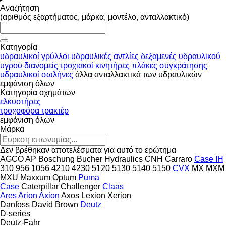
Αναζήτηση
(αριθμός εξαρτήματος, μάρκα, μοντέλο, ανταλλακτικό)
Κατηγορία
υδραυλικοί γρύλλοι
υδραυλικές αντλίες
δεξαμενές υδραυλικού
υγρού
διανομείς
τροχιακοί κινητήρες
πλάκες συγκράτησης
υδραυλικοί σωλήνες
άλλα ανταλλακτικά των υδραυλικών
εμφάνιση όλων
Κατηγορία οχημάτων
ελκυστήρες
τροχοφόρα τρακτέρ
εμφάνιση όλων
Μάρκα
Δεν βρέθηκαν αποτελέσματα για αυτό το ερώτημα
AGCO
AP
Boschung
Bucher Hydraulics
CNH
Carraro
Case IH
310
956
1056
4210
4230
5120
5130
5140
5150
CVX
MX
MXM
MXU
Maxxum
Optum
Puma
Case
Caterpillar
Challenger
Claas
Ares
Arion
Axion
Axos
Lexion
Xerion
Danfoss
David Brown
Deutz
D-series
Deutz-Fahr