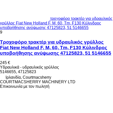
τροχοφόρο τρακτέρ για υδραυλικός
γρύλλος Fiat New Holland F, M, 60, Tm, F130 Κύλινδρος
υποβοήθησης ανύψωσης 47125823, 51 5146655
9
Τροχοφόρο τρακτέρ για υδραυλικός γρύλλος
Fiat New Holland F, M, 60, Tm, F130 Κύλινδρος
υποβοήθησης ανύψωσης 47125823, 51 5146655
245 €
Υδραυλικά - υδραυλικός γρύλλος
5146655, 47125823
Ιρλανδία, Courtmacsherry
COURTMACSHERRY MACHINERY LTD
Επικοινωνία με τον πωλητή