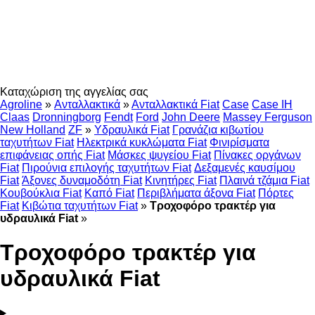
Καταχώριση της αγγελίας σας
Agroline
»
Ανταλλακτικά
»
Ανταλλακτικά Fiat
Case
Case IH
Claas
Dronningborg
Fendt
Ford
John Deere
Massey Ferguson
New Holland
ZF
»
Υδραυλικά Fiat
Γρανάζια κιβωτίου
ταχυτήτων Fiat
Ηλεκτρικά κυκλώματα Fiat
Φινιρίσματα
επιφάνειας οπής Fiat
Μάσκες ψυγείου Fiat
Πίνακες οργάνων
Fiat
Πιρούνια επιλογής ταχυτήτων Fiat
Δεξαμενές καυσίμου
Fiat
Άξονες δυναμοδότη Fiat
Κινητήρες Fiat
Πλαινά τζάμια Fiat
Κουβούκλια Fiat
Καπό Fiat
Περιβλήματα άξονα Fiat
Πόρτες
Fiat
Κιβώτια ταχυτήτων Fiat
»
Τροχοφόρο τρακτέρ για
υδραυλικά Fiat
»
Τροχοφόρο τρακτέρ για
υδραυλικά Fiat