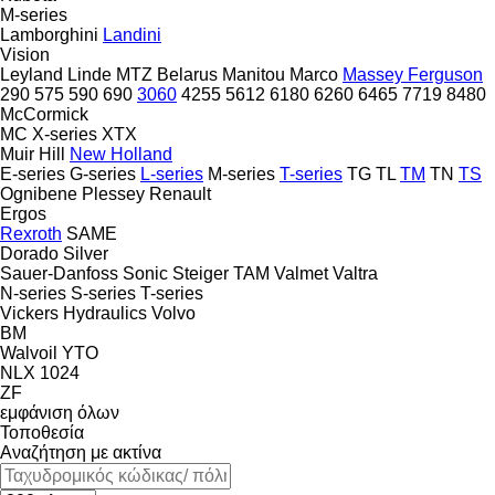
M-series
Lamborghini
Landini
Vision
Leyland
Linde
MTZ Belarus
Manitou
Marco
Massey Ferguson
290
575
590
690
3060
4255
5612
6180
6260
6465
7719
8480
McCormick
MC
X-series
XTX
Muir Hill
New Holland
E-series
G-series
L-series
M-series
T-series
TG
TL
TM
TN
TS
Ognibene
Plessey
Renault
Ergos
Rexroth
SAME
Dorado
Silver
Sauer-Danfoss
Sonic
Steiger
TAM
Valmet
Valtra
N-series
S-series
T-series
Vickers Hydraulics
Volvo
BM
Walvoil
YTO
NLX 1024
ZF
εμφάνιση όλων
Τοποθεσία
Αναζήτηση με ακτίνα