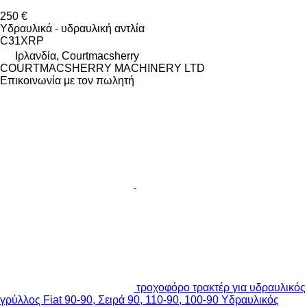
250 €
Υδραυλικά - υδραυλική αντλία
C31XRP
Ιρλανδία, Courtmacsherry
COURTMACSHERRY MACHINERY LTD
Επικοινωνία με τον πωλητή
τροχοφόρο τρακτέρ για υδραυλικός
γρύλλος Fiat 90-90, Σειρά 90, 110-90, 100-90 Υδραυλικός