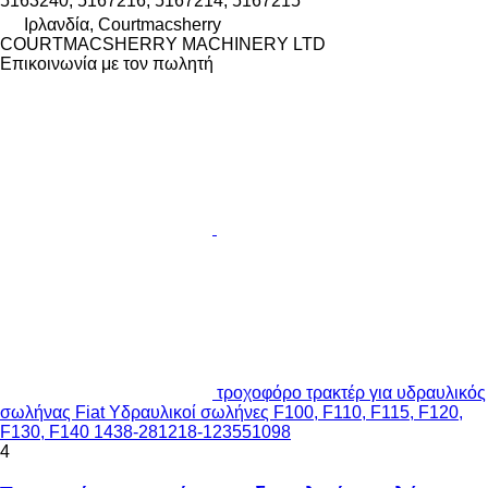
5163240, 5167216, 5167214, 5167215
Ιρλανδία, Courtmacsherry
COURTMACSHERRY MACHINERY LTD
Επικοινωνία με τον πωλητή
τροχοφόρο τρακτέρ για υδραυλικός
σωλήνας Fiat Υδραυλικοί σωλήνες F100, F110, F115, F120,
F130, F140 1438-281218-123551098
4