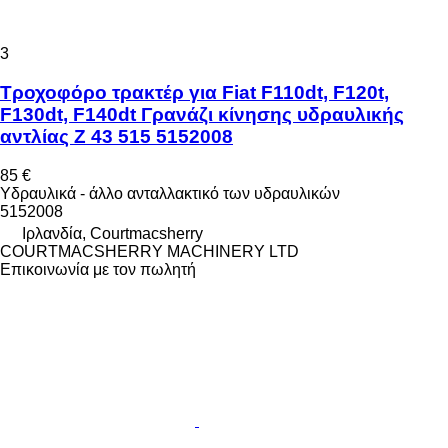
3
Τροχοφόρο τρακτέρ για Fiat F110dt, F120t,
F130dt, F140dt Γρανάζι κίνησης υδραυλικής
αντλίας Z 43 515 5152008
85 €
Υδραυλικά - άλλο ανταλλακτικό των υδραυλικών
5152008
Ιρλανδία, Courtmacsherry
COURTMACSHERRY MACHINERY LTD
Επικοινωνία με τον πωλητή