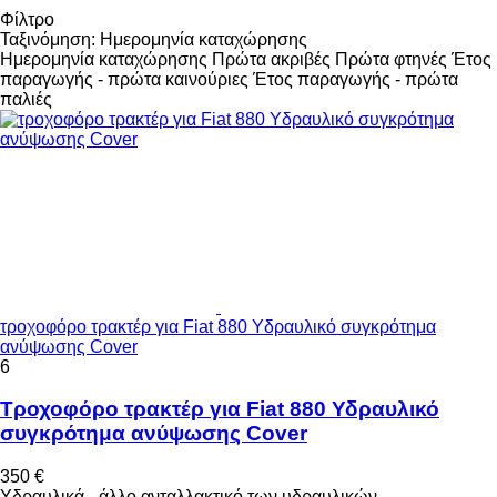
Φίλτρο
Ταξινόμηση
:
Ημερομηνία καταχώρησης
Ημερομηνία καταχώρησης
Πρώτα ακριβές
Πρώτα φτηνές
Έτος
παραγωγής - πρώτα καινούριες
Έτος παραγωγής - πρώτα
παλιές
τροχοφόρο τρακτέρ για Fiat 880 Υδραυλικό συγκρότημα
ανύψωσης Cover
6
Τροχοφόρο τρακτέρ για Fiat 880 Υδραυλικό
συγκρότημα ανύψωσης Cover
350 €
Υδραυλικά - άλλο ανταλλακτικό των υδραυλικών