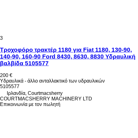
3
Τροχοφόρο τρακτέρ 1180 για Fiat 1180, 130-90,
140-90, 160-90 Ford 8430, 8630, 8830 Υδραυλική
βαλβίδα 5105577
200 €
Υδραυλικά - άλλο ανταλλακτικό των υδραυλικών
5105577
Ιρλανδία, Courtmacsherry
COURTMACSHERRY MACHINERY LTD
Επικοινωνία με τον πωλητή