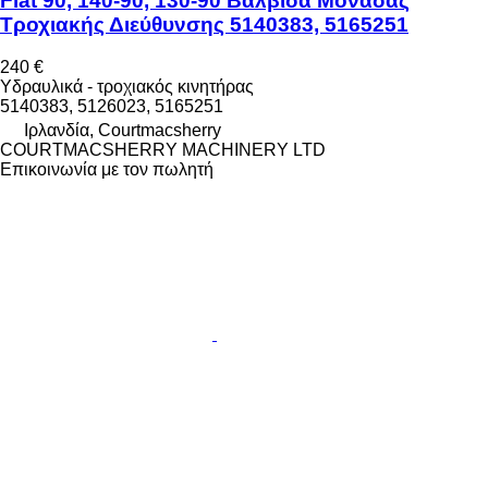
Fiat 90, 140-90, 130-90 Βαλβίδα Μονάδας
Τροχιακής Διεύθυνσης 5140383, 5165251
240 €
Υδραυλικά - τροχιακός κινητήρας
5140383, 5126023, 5165251
Ιρλανδία, Courtmacsherry
COURTMACSHERRY MACHINERY LTD
Επικοινωνία με τον πωλητή