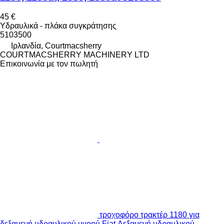
45 €
Υδραυλικά - πλάκα συγκράτησης
5103500
Ιρλανδία, Courtmacsherry
COURTMACSHERRY MACHINERY LTD
Επικοινωνία με τον πωλητή
τροχοφόρο τρακτέρ 1180 για
δεξαμενή υδραυλικού υγρού Fiat Δεξαμενή υδραυλικού