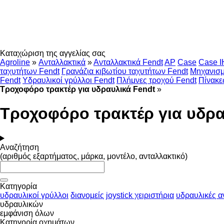
Καταχώριση της αγγελίας σας
Agroline
»
Ανταλλακτικά
»
Ανταλλακτικά Fendt
AP
Case
Case I
ταχυτήτων Fendt
Γρανάζια κιβωτίου ταχυτήτων Fendt
Μηχανισμ
Fendt
Υδραυλικοί γρύλλοι Fendt
Πλήμνες τροχού Fendt
Πίνακε
Τροχοφόρο τρακτέρ για υδραυλικά Fendt
»
Τροχοφόρο τρακτέρ για υδρα
Αναζήτηση
(αριθμός εξαρτήματος, μάρκα, μοντέλο, ανταλλακτικό)
Κατηγορία
υδραυλικοί γρύλλοι
διανομείς
joystick χειριστήρια
υδραυλικές α
υδραυλικών
εμφάνιση όλων
Κατηγορία οχημάτων