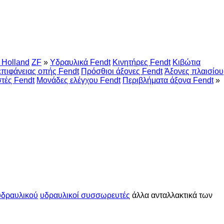
Holland
ZF
»
Υδραυλικά Fendt
Κινητήρες Fendt
Κιβώτια
επιφάνειας οπής Fendt
Πρόσθιοι άξονες Fendt
Άξονες πλαισίου
τές Fendt
Μονάδες ελέγχου Fendt
Περιβλήματα άξονα Fendt
»
υδραυλικού
υδραυλικοί συσσωρευτές
άλλα ανταλλακτικά των