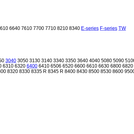
610
6640
7610
7700
7710
8210
8340
E-series
F-series
TW
50
3040
3050
3130
3140
3340
3350
3640
4040
5080
5090
510
0
6310
6320
6400
6410
6506
6520
6600
6610
6630
6800
6820
300
8320
8330
8335 R
8345 R
8400
8430
8500
8530
8600
950