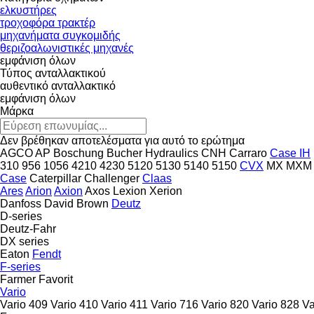
ελκυστήρες
τροχοφόρα τρακτέρ
μηχανήματα συγκομιδής
θεριζοαλωνιστικές μηχανές
εμφάνιση όλων
Τύπος ανταλλακτικού
αυθεντικό ανταλλακτικό
εμφάνιση όλων
Μάρκα
Δεν βρέθηκαν αποτελέσματα για αυτό το ερώτημα
AGCO
AP
Boschung
Bucher Hydraulics
CNH
Carraro
Case IH
310
956
1056
4210
4230
5120
5130
5140
5150
CVX
MX
MXM
Case
Caterpillar
Challenger
Claas
Ares
Arion
Axion
Axos
Lexion
Xerion
Danfoss
David Brown
Deutz
D-series
Deutz-Fahr
DX series
Eaton
Fendt
F-series
Farmer
Favorit
Vario
Vario 409
Vario 410
Vario 411
Vario 716
Vario 820
Vario 828
Va