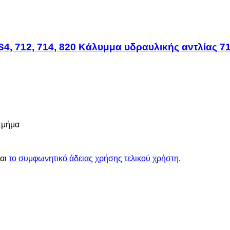
S4, 712, 714, 820 Κάλυμμα υδραυλικής αντλίας 
 τμήμα
αι
το συμφωνητικό άδειας χρήσης τελικού χρήστη
.