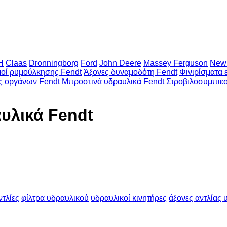
H
Claas
Dronningborg
Ford
John Deere
Massey Ferguson
New 
οί ρυμούλκησης Fendt
Άξονες δυναμοδότη Fendt
Φινιρίσματα 
ς οργάνων Fendt
Μπροστινά υδραυλικά Fendt
Στροβιλοσυμπιεσ
υλικά Fendt
ντλίες
φίλτρα υδραυλικού
υδραυλικοί κινητήρες
άξονες αντλίας 