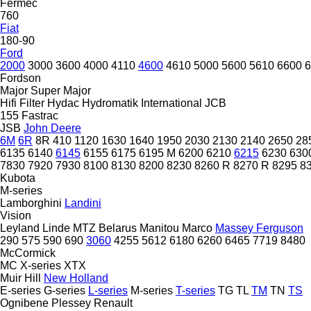
Fermec
760
Fiat
180-90
Ford
2000
3000
3600
4000
4110
4600
4610
5000
5600
5610
6600
6
Fordson
Major
Super Major
Hifi Filter
Hydac
Hydromatik
International
JCB
155
Fastrac
JSB
John Deere
6M
6R
8R
410
1120
1630
1640
1950
2030
2130
2140
2650
28
6135
6140
6145
6155
6175
6195 M
6200
6210
6215
6230
630
7830
7920
7930
8100
8130
8200
8230
8260 R
8270 R
8295
8
Kubota
M-series
Lamborghini
Landini
Vision
Leyland
Linde
MTZ Belarus
Manitou
Marco
Massey Ferguson
290
575
590
690
3060
4255
5612
6180
6260
6465
7719
8480
McCormick
MC
X-series
XTX
Muir Hill
New Holland
E-series
G-series
L-series
M-series
T-series
TG
TL
TM
TN
TS
Ognibene
Plessey
Renault