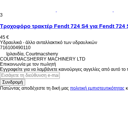
3
Τροχοφόρο τρακτέρ Fendt 724 S4 για Fendt 724 
45 €
Υδραυλικά - άλλο ανταλλακτικό των υδραυλικών
716100490110
Ιρλανδία, Courtmacsherry
COURTMACSHERRY MACHINERY LTD
Επικοινωνία με τον πωλητή
Εγγραφείτε για να λαμβάνετε καινούριγες αγγελίες από αυτό το
Συνδρομή
Πατώντας αποδέχεστε τη δική μας
πολιτική εμπιστευτικότητας
κ