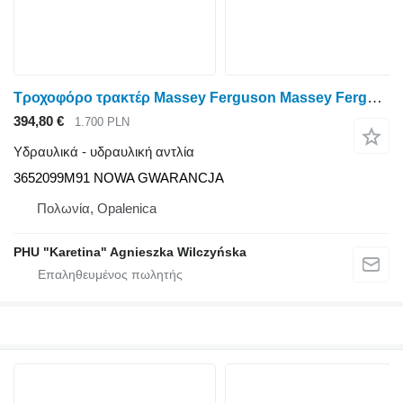
Τροχοφόρο τρακτέρ Massey Ferguson Massey Fergusson MF 2230 2225 Landini McCormick για υδραυλική αντλία 3652099M91
394,80 €
1.700 PLN
Υδραυλικά - υδραυλική αντλία
3652099M91 NOWA GWARANCJA
Πολωνία, Opalenica
PHU "Karetina" Agnieszka Wilczyńska