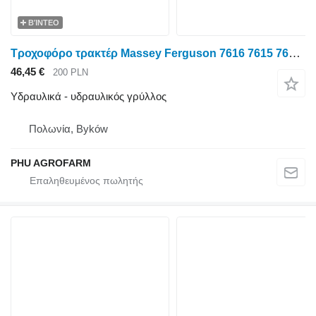
ΒΊΝΤΕΟ
Τροχοφόρο τρακτέρ Massey Ferguson 7616 7615 7618 για υδραυλικός γρύλλος Massey Ferguson 7616 7615 7618 parts, ersatzteile, pieces
46,45 €
200 PLN
Υδραυλικά - υδραυλικός γρύλλος
Πολωνία, Byków
PHU AGROFARM