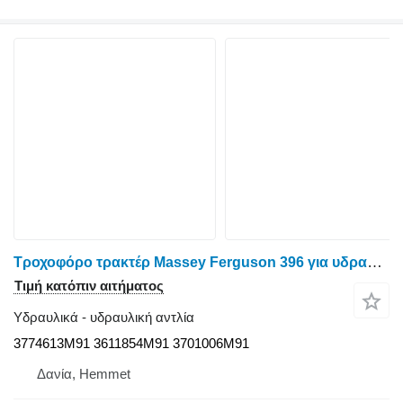
Τροχοφόρο τρακτέρ Massey Ferguson 396 για υδραυλική αντλία 3774613M91 3611854M91 3701006M91
Τιμή κατόπιν αιτήματος
Υδραυλικά - υδραυλική αντλία
3774613M91 3611854M91 3701006M91
Δανία, Hemmet