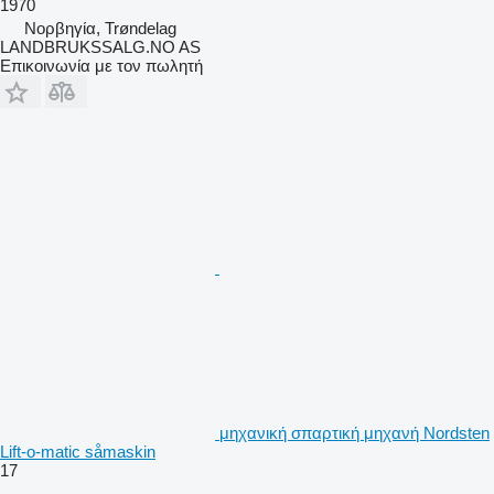
1970
Νορβηγία, Trøndelag
LANDBRUKSSALG.NO AS
Επικοινωνία με τον πωλητή
μηχανική σπαρτική μηχανή Nordsten
Lift-o-matic såmaskin
17