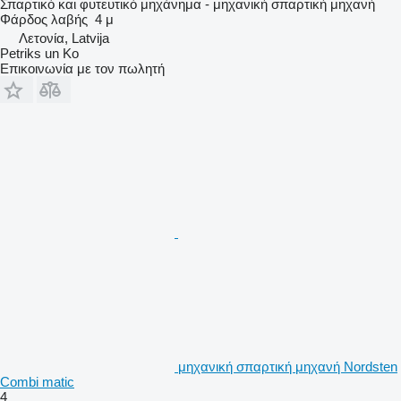
Σπαρτικό και φυτευτικό μηχάνημα - μηχανική σπαρτική μηχανή
Φάρδος λαβής
4 μ
Λετονία, Latvija
Petriks un Ko
Επικοινωνία με τον πωλητή
μηχανική σπαρτική μηχανή Nordsten
Combi matic
4