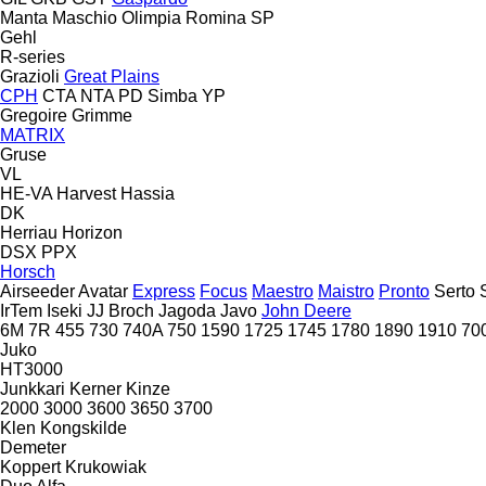
Manta
Maschio
Olimpia
Romina
SP
Gehl
R-series
Grazioli
Great Plains
CPH
CTA
NTA
PD
Simba
YP
Gregoire
Grimme
MATRIX
Gruse
VL
HE-VA
Harvest
Hassia
DK
Herriau
Horizon
DSX
PPX
Horsch
Airseeder
Avatar
Express
Focus
Maestro
Maistro
Pronto
Serto
IrTem
Iseki
JJ Broch
Jagoda
Javo
John Deere
6M
7R
455
730
740A
750
1590
1725
1745
1780
1890
1910
70
Juko
HT3000
Junkkari
Kerner
Kinze
2000
3000
3600
3650
3700
Klen
Kongskilde
Demeter
Koppert
Krukowiak