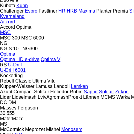
Duo Alfa
Kubota
Kuhn
Challenger
Espro
Fastliner
HR
HRB
Maxima
Planter
Premia
Si
Kverneland
Accord
Accord Optima
MSC
MSC 300
MSC 6000
NG
NG-S 101
NG300
Optima
Optima HD e-drive
Optima V
RS
U-Drill
U-Drill 6001
Köckerling
Rebell Classic
Ultima
Vitu
Küpper-Weisser
Lamusa
Landoll
Lemken
Azurit
Compact-Solitair
Heliodor
Rubin
Saphir
Solitair
Zirkon
Lider
Lidselmash
LvivAgromashProekt
Lännen
MCMS Warka
M
DC
DM
Massey Ferguson
30
555
MaterMacc
MS
McCormick
Meprozet
Mishel
Monosem