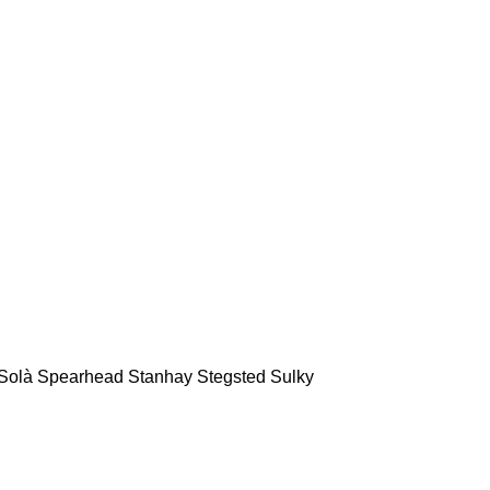
Solà
Spearhead
Stanhay
Stegsted
Sulky