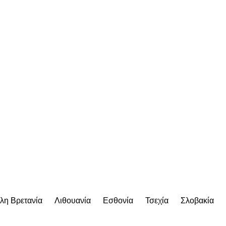
λη Βρετανία
Λιθουανία
Εσθονία
Τσεχία
Σλοβακία