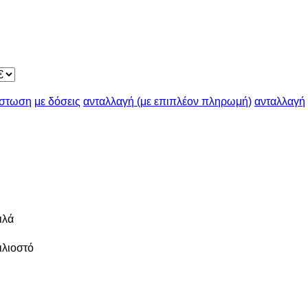
ίστωση
με δόσεις
ανταλλαγή (με επιπλέον πληρωμή)
ανταλλαγή
ιλά
ιλιοστό