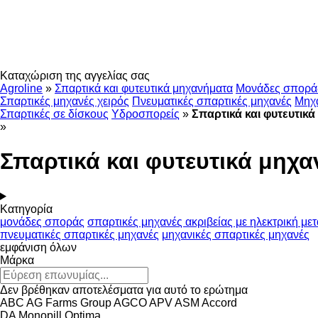
Καταχώριση της αγγελίας σας
Agroline
»
Σπαρτικά και φυτευτικά μηχανήματα
Μονάδες σπορά
Σπαρτικές μηχανές χειρός
Πνευματικές σπαρτικές μηχανές
Μηχα
Σπαρτικές σε δίσκους
Υδροσπορείς
»
Σπαρτικά και φυτευτικ
»
Σπαρτικά και φυτευτικά μηχ
Κατηγορία
μονάδες σποράς
σπαρτικές μηχανές ακριβείας με ηλεκτρική με
πνευματικές σπαρτικές μηχανές
μηχανικές σπαρτικές μηχανές
εμφάνιση όλων
Μάρκα
Δεν βρέθηκαν αποτελέσματα για αυτό το ερώτημα
ABC
AG Farms Group
AGCO
APV
ASM
Accord
DA
Monopill
Optima