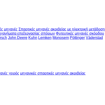
ές μηχανές
Σπαρτικές μηχανές ακριβείας με ηλεκτρική μετάδοση
χανήματα επεξεργασίας σπόρων
Φυτευτικές μηχανές σκόρδου
rsch
John Deere
Kuhn
Lemken
Monosem
Pöttinger
Väderstad
ανές χειρός
μηχανικές σπαρτικές μηχανές ακριβείας