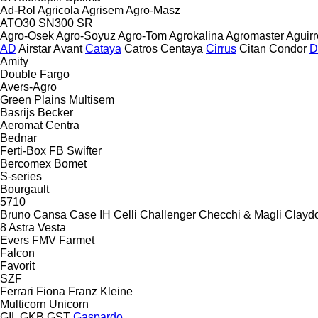
Ad-Rol
Agricola
Agrisem
Agro-Masz
ATO30
SN300
SR
Agro-Osek
Agro-Soyuz
Agro-Tom
Agrokalina
Agromaster
Aguirr
AD
Airstar
Avant
Cataya
Catros
Centaya
Cirrus
Citan
Condor
D
Amity
Double
Fargo
Avers-Agro
Green Plains
Multisem
Basrijs
Becker
Aeromat
Centra
Bednar
Ferti-Box FB
Swifter
Bercomex
Bomet
S-series
Bourgault
5710
Bruno
Cansa
Case IH
Celli
Challenger
Checchi & Magli
Clayd
8
Astra
Vesta
Evers
FMV
Farmet
Falcon
Favorit
SZF
Ferrari
Fiona
Franz Kleine
Multicorn
Unicorn
GIL
GKB
GST
Gaspardo