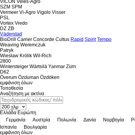
VICON
Veles-Agro
SZM
SPM
Vermeer
Vi-Agro
Vigolo
Visser
PSL
Vortex
Vredo
DZ
ZB
Väderstad
BioDrill
Carrier
Concorde
Cultus
Rapid
Spirit
Tempo
Weaving
Weremczuk
Patryk
Wiesław Królik
Wil-Rich
2800
Wintersteiger
Wärtsilä
Yanmar
Zürn
D62
Överum
Özduman
Özdöken
εμφάνιση όλων
Τοποθεσία
Αναζήτηση με ακτίνα
Ελλάδα
Ευρώπη
Γερμανία
Αυστρία
Πολωνία
Δανία
Νορβηγία
Ρ
Ισπανία
Βουλγαρία
εμφάνιση όλων