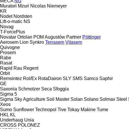
MECA
NG
Muratori
Mzuri
Nicolas
Niemeyer
KR
Nodet
Nordsten
Lift-o-matic
NS
Novag
T-ForcePlus
Novatar
Ortolan
POM Augustów
Partner
Pöttinger
Aerosem
Lion
Synkro
Terrasem
Vitasem
Quivogne
Prosem
Rabe
Rasat
Rapid
Rau
Regent
Orbit
Remsintez
Rol/Ex
RotaDairon
SLY
SMS
Samco
Saphir
GE
Saxonia
Schmotzer
Seca
Sfoggia
Sigma 5
Sigma
Sky Agriculture
Soil Master
Solan
Solano
Solmax Steel
Xeos
Sumo
Sunflower
Technopol
Tive
Tokay Makine
Tume
HKL
KL
Underhaug
Unia
CROSS
POLONEZ