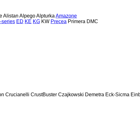
e
Alistan
Alpego
Alpturka
Amazone
-series
ED
KE
KG
KW
Precea
Primera DMC
on
Crucianelli
CrustBuster
Czajkowski
Demetra
Eck-Sicma
Ein