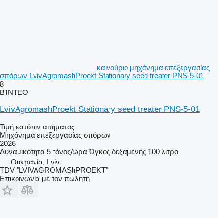
καινούριο μηχάνημα επεξεργασίας
σπόρων LvivAgromashProekt Stationary seed treater PNS-5-01
8
ΒΊΝΤΕΟ
LvivAgromashProekt Stationary seed treater PNS-5-01
Τιμή κατόπιν αιτήματος
Μηχάνημα επεξεργασίας σπόρων
2026
Δυναμικότητα
5 τόνος/ώρα
Όγκος δεξαμενής
100 λίτρο
Ουκρανία, Lviv
TDV "LVIVAGROMAShPROEKT"
Επικοινωνία με τον πωλητή