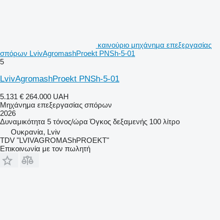
καινούριο μηχάνημα επεξεργασίας
σπόρων LvivAgromashProekt PNSh-5-01
5
LvivAgromashProekt PNSh-5-01
5.131 €
264.000 UAH
Μηχάνημα επεξεργασίας σπόρων
2026
Δυναμικότητα
5 τόνος/ώρα
Όγκος δεξαμενής
100 λίτρο
Ουκρανία, Lviv
TDV "LVIVAGROMAShPROEKT"
Επικοινωνία με τον πωλητή