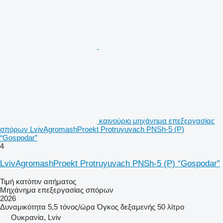
καινούριο μηχάνημα επεξεργασίας
σπόρων LvivAgromashProekt Protruyuvach PNSh-5 (P)
“Gospodar”
4
LvivAgromashProekt Protruyuvach PNSh-5 (P) “Gospodar”
Τιμή κατόπιν αιτήματος
Μηχάνημα επεξεργασίας σπόρων
2026
Δυναμικότητα
5,5 τόνος/ώρα
Όγκος δεξαμενής
50 λίτρο
Ουκρανία, Lviv