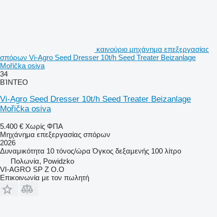
καινούριο μηχάνημα επεξεργασίας
σπόρων Vi-Agro Seed Dresser 10t/h Seed Treater Beizanlage
Mořička osiva
34
ΒΊΝΤΕΟ
Vi-Agro Seed Dresser 10t/h Seed Treater Beizanlage
Mořička osiva
5.400 €
Χωρίς ΦΠΑ
Μηχάνημα επεξεργασίας σπόρων
2026
Δυναμικότητα
10 τόνος/ώρα
Όγκος δεξαμενής
100 λίτρο
Πολωνία, Powidzko
VI-AGRO SP Z O.O
Επικοινωνία με τον πωλητή