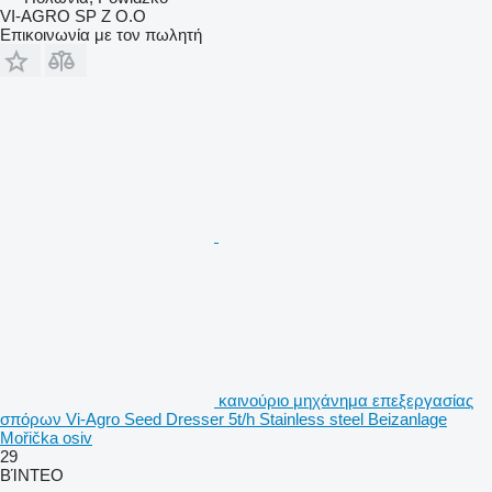
VI-AGRO SP Z O.O
Επικοινωνία με τον πωλητή
καινούριο μηχάνημα επεξεργασίας
σπόρων Vi-Agro Seed Dresser 5t/h Stainless steel Beizanlage
Mořička osiv
29
ΒΊΝΤΕΟ