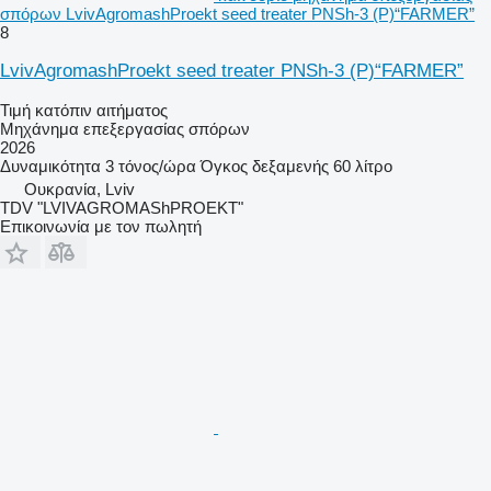
σπόρων LvivAgromashProekt seed treater PNSh-3 (P)“FARMER”
8
LvivAgromashProekt seed treater PNSh-3 (P)“FARMER”
Τιμή κατόπιν αιτήματος
Μηχάνημα επεξεργασίας σπόρων
2026
Δυναμικότητα
3 τόνος/ώρα
Όγκος δεξαμενής
60 λίτρο
Ουκρανία, Lviv
TDV "LVIVAGROMAShPROEKT"
Επικοινωνία με τον πωλητή