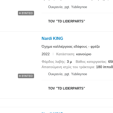
Ουκρανία, pgt. Yubileynoe
ΒΊΝΤΕΟ
TOV "TD LIDERPARTS"
Nardi KING
Όχημα καλλιέργειας εδάφους - φρέζα
2022
Κατάσταση
καινούριο
Φάρδος λαβής
3 μ
Βάθος κατεργασίας
65
Απαιτούμενη ισχύς του τράκτορα
180 ίππο
Ουκρανία, pgt. Yubileynoe
ΒΊΝΤΕΟ
TOV "TD LIDERPARTS"