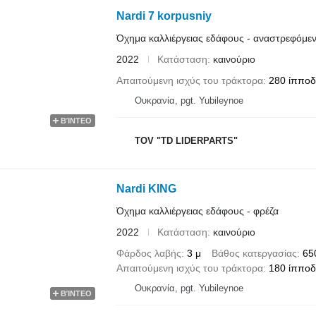
Nardi 7 korpusniy
Όχημα καλλιέργειας εδάφους - αναστρεφόμε
2022
Κατάσταση
καινούριο
Απαιτούμενη ισχύς του τράκτορα
280 ίππο
Ουκρανία, pgt. Yubileynoe
ΒΊΝΤΕΟ
TOV "TD LIDERPARTS"
Nardi KING
Όχημα καλλιέργειας εδάφους - φρέζα
2022
Κατάσταση
καινούριο
Φάρδος λαβής
3 μ
Βάθος κατεργασίας
65
Απαιτούμενη ισχύς του τράκτορα
180 ίππο
Ουκρανία, pgt. Yubileynoe
ΒΊΝΤΕΟ