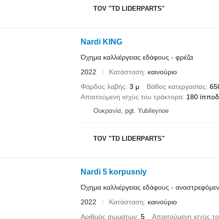
TOV "TD LIDERPARTS"
Nardi KING
Όχημα καλλιέργειας εδάφους - φρέζα
2022
Κατάσταση
καινούριο
Φάρδος λαβής
3 μ
Βάθος κατεργασίας
65
Απαιτούμενη ισχύς του τράκτορα
180 ίππο
Ουκρανία, pgt. Yubileynoe
TOV "TD LIDERPARTS"
Nardi 5 korpusniy
Όχημα καλλιέργειας εδάφους - αναστρεφόμε
2022
Κατάσταση
καινούριο
Αριθμός σωμάτων
5
Απαιτούμενη ισχύς τ