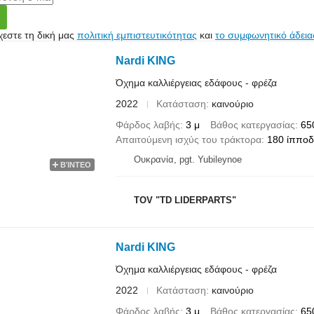
εστε τη δική μας
πολιτική εμπιστευτικότητας
και
το συμφωνητικό άδεια
Nardi KING
Όχημα καλλιέργειας εδάφους - φρέζα
2022
Κατάσταση
καινούριο
Φάρδος λαβής
3 μ
Βάθος κατεργασίας
65
Απαιτούμενη ισχύς του τράκτορα
180 ίππο
Ουκρανία, pgt. Yubileynoe
ΒΊΝΤΕΟ
TOV "TD LIDERPARTS"
Nardi KING
Όχημα καλλιέργειας εδάφους - φρέζα
2022
Κατάσταση
καινούριο
Φάρδος λαβής
3 μ
Βάθος κατεργασίας
65