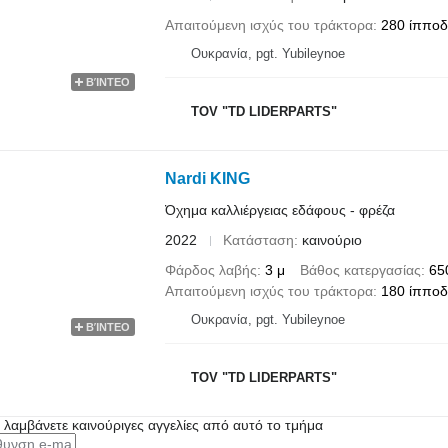
Απαιτούμενη ισχύς του τράκτορα
280 ίππο
Ουκρανία, pgt. Yubileynoe
ΒΊΝΤΕΟ
TOV "TD LIDERPARTS"
Nardi KING
Όχημα καλλιέργειας εδάφους - φρέζα
2022
Κατάσταση
καινούριο
Φάρδος λαβής
3 μ
Βάθος κατεργασίας
65
Απαιτούμενη ισχύς του τράκτορα
180 ίππο
Ουκρανία, pgt. Yubileynoe
ΒΊΝΤΕΟ
TOV "TD LIDERPARTS"
α λαμβάνετε καινούριγες αγγελίες από αυτό το τμήμα