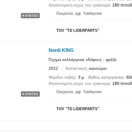
Απαιτούμενη ισχύς του τράκτορα
180 ίππο
Ουκρανία, pgt. Yubileynoe
ΒΊΝΤΕΟ
TOV "TD LIDERPARTS"
Nardi KING
Όχημα καλλιέργειας εδάφους - φρέζα
2022
Κατάσταση
καινούριο
Φάρδος λαβής
3 μ
Βάθος κατεργασίας
65
Απαιτούμενη ισχύς του τράκτορα
180 ίππο
Ουκρανία, pgt. Yubileynoe
ΒΊΝΤΕΟ
TOV "TD LIDERPARTS"