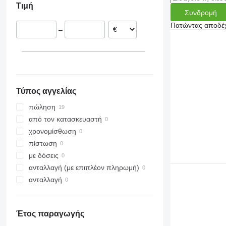
Τιμή
Smaragd
Συνδρομή
VariDiamant
Πατώντας αποδέχ
–
VariOpal
VariTansanit
VariTitan
VarioPack
Zirkon
Τύπος αγγελίας
πώληση
από τον κατασκευαστή
χρονομίσθωση
πίστωση
με δόσεις
ανταλλαγή (με επιπλέον πληρωμή)
ανταλλαγή
Έτος παραγωγής