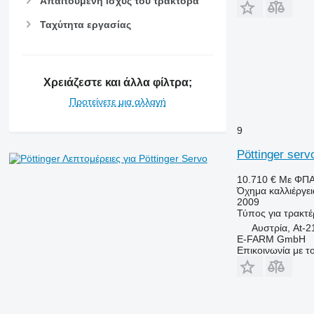
Απαιτούμενη ισχύς του τράκτορα
Ταχύτητα εργασίας
Χρειάζεστε και άλλα φίλτρα;
Προτείνετε μια αλλαγή
9
Pöttinger serv
Λεπτομέρειες για Pöttinger Servo
10.710 €
Με ΦΠ
Όχημα καλλιέργε
2009
Τύπος
για τρακτέ
Αυστρία, At-
E-FARM GmbH
Επικοινωνία με 