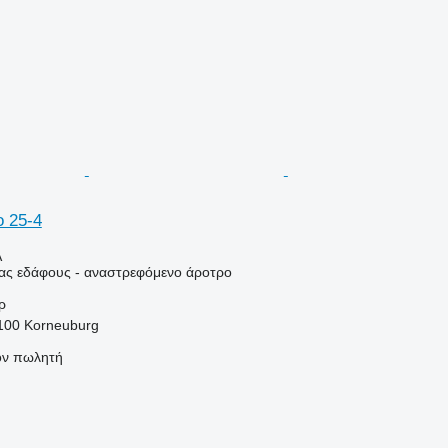
o 25-4
Α
ιας εδάφους - αναστρεφόμενο άροτρο
ρ
2100 Korneuburg
τον πωλητή