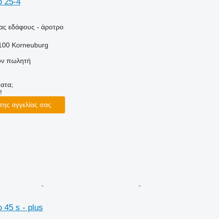
o 25-4
ας εδάφους - άροτρο
2100 Korneuburg
τον πωλητή
ατα;
!
της αγγελίας σας
 45 s - plus