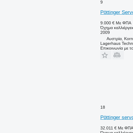
9
Pöttinger Serv
9.000 €
Με ΦΠΑ
Όχημα καλλιέργε
2009
Αυστρία, Kor
Lagerhaus Tech
Επικοινωνία με 
18
Pöttinger serv
32.011 €
Με ΦΠ
Όχημα καλλιέργε