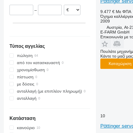
Pöttinger serv
Ρουμανία
VariDiamant
–
9.477 €
Με ΦΠΑ
Ολλανδία
VariOpal
Όχημα καλλιέργει
Ουγγαρία
VariTansanit
2009
Βουλγαρία
VariTitan
Αυστρία, At-
E-FARM GmbH
VarioPack
Επικοινωνία με 
Zirkon
Τύπος αγγελίας
Πουλάτε μηχανήμ
πώληση
Κάντε το μαζί μας
από τον κατασκευαστή
Καταχώριση 
χρονομίσθωση
πίστωση
με δόσεις
ανταλλαγή (με επιπλέον πληρωμή)
ανταλλαγή
10
Κατάσταση
Pöttinger servo
καινούριο