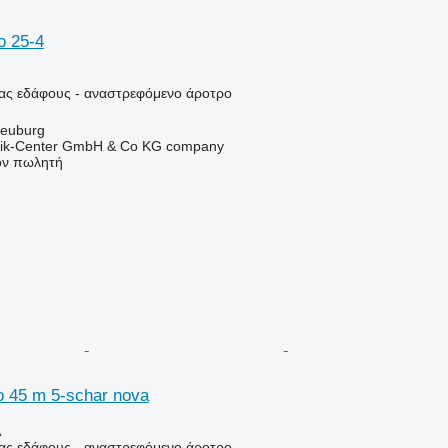
o 25-4
ιας εδάφους - αναστρεφόμενο άροτρο
neuburg
nik-Center GmbH & Co KG company
τον πωλητή
o 45 m 5-schar nova
Α
ιας εδάφους - αναστρεφόμενο άροτρο