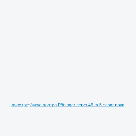
αναστρεφόμενο άροτρο Pöttinger servo 45 m 5-schar nova