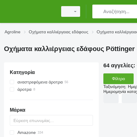
Agroline
Οχήματα καλλιέργειας εδάφους
Οχήματα καλλιέργεια
Οχήματα καλλιέργειας εδάφους Pöttinger
64 αγγελίες:
Κατηγορία
Φίλτρο
αναστρεφόμενα άροτρα
Ταξινόμηση
:
Ημερ
άροτρα
Ημερομηνία κατ
Μάρκα
Amazone
AS
Multivator
Cultiplow
Jaguar
AT30
Krypton
8
AGD
KM180
FV