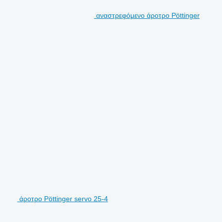
αναστρεφόμενο άροτρο Pöttinger
άροτρο Pöttinger servo 25-4