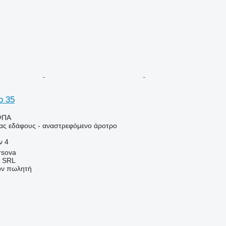
o 35
ΦΠΑ
ιας εδάφους - αναστρεφόμενο άροτρο
ν
4
rsova
 SRL
τον πωλητή