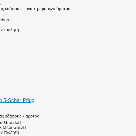
Α
ιας εδάφους - αναστρεφόμενο άροτρο
mburg
τον πωλητή
o 5-Schar Pflug
ας εδάφους - άροτρο
le-Grasdorf
ik Mitte GmbH
τον πωλητή