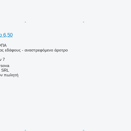
o 6,50
ΦΠΑ
ιας εδάφους - αναστρεφόμενο άροτρο
ν
7
rsova
 SRL
τον πωλητή