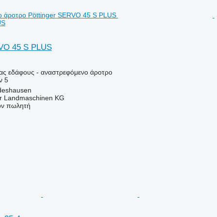
US
RVO 45 S PLUS
ιας εδάφους - αναστρεφόμενο άροτρο
ν
5
ldeshausen
er Landmaschinen KG
τον πωλητή