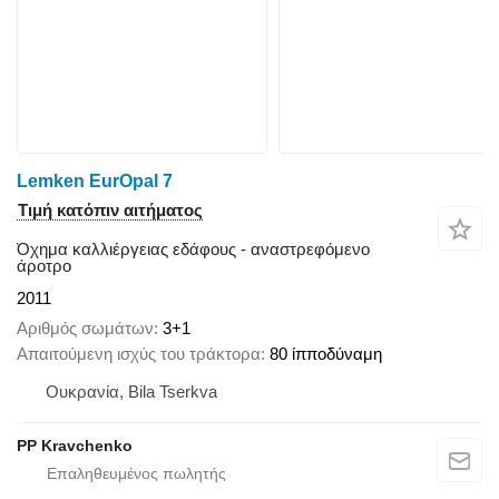
Lemken EurOpal 7
Τιμή κατόπιν αιτήματος
Όχημα καλλιέργειας εδάφους - αναστρεφόμενο
άροτρο
2011
Αριθμός σωμάτων
3+1
Απαιτούμενη ισχύς του τράκτορα
80 ίπποδύναμη
Ουκρανία, Bila Tserkva
PP Kravchenko