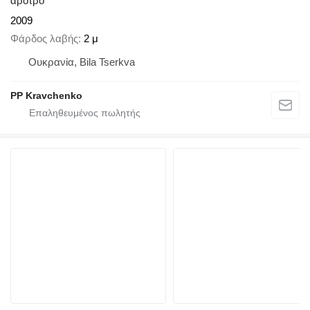
άροτρο
2009
Φάρδος λαβής
2 μ
Ουκρανία, Bila Tserkva
PP Kravchenko