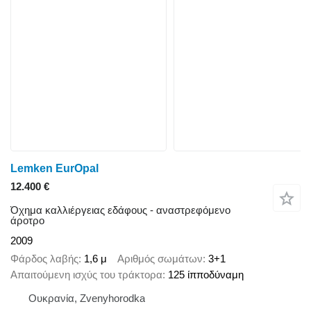
Lemken EurOpal
12.400 €
Όχημα καλλιέργειας εδάφους - αναστρεφόμενο
άροτρο
2009
Φάρδος λαβής
1,6 μ
Αριθμός σωμάτων
3+1
Απαιτούμενη ισχύς του τράκτορα
125 ίπποδύναμη
Ουκρανία, Zvenyhorodka