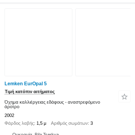
Lemken EurOpal 5
Τιμή κατόπιν αιτήματος
Όχημα καλλιέργειας εδάφους - αναστρεφόμενο
άροτρο
2002
Φάρδος λαβής
1,5 μ
Αριθμός σωμάτων
3
Ουκρανία, Bila Tserkva