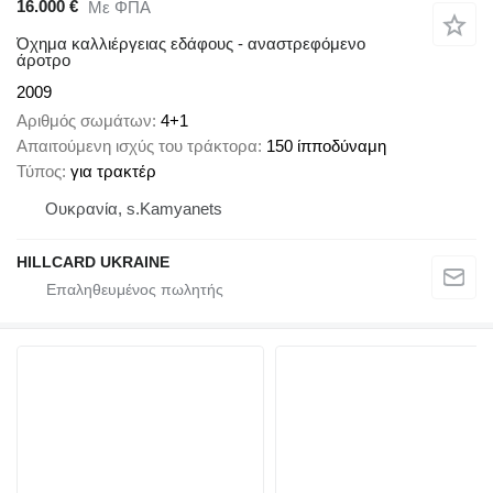
16.000 €
Με ΦΠΑ
Όχημα καλλιέργειας εδάφους - αναστρεφόμενο
άροτρο
2009
Αριθμός σωμάτων
4+1
Απαιτούμενη ισχύς του τράκτορα
150 ίπποδύναμη
Τύπος
για τρακτέρ
Ουκρανία, s.Kamyanets
HILLCARD UKRAINE