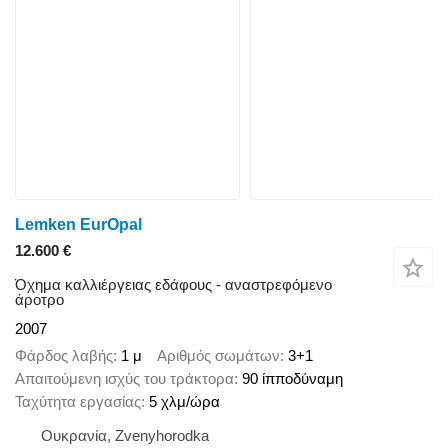
Lemken EurOpal
12.600 €
Όχημα καλλιέργειας εδάφους - αναστρεφόμενο
άροτρο
2007
Φάρδος λαβής
1 μ
Αριθμός σωμάτων
3+1
Απαιτούμενη ισχύς του τράκτορα
90 ίπποδύναμη
Ταχύτητα εργασίας
5 χλμ/ώρα
Ουκρανία, Zvenyhorodka