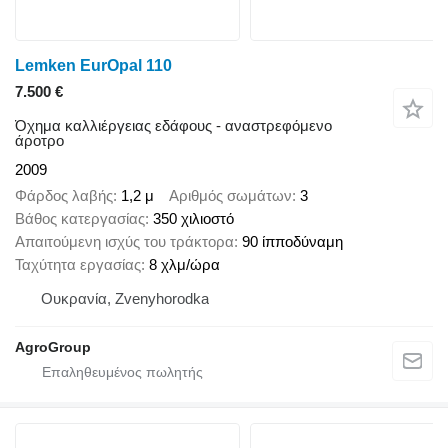
Lemken EurOpal 110
7.500 €
Όχημα καλλιέργειας εδάφους - αναστρεφόμενο
άροτρο
2009
Φάρδος λαβής
1,2 μ
Αριθμός σωμάτων
3
Βάθος κατεργασίας
350 χιλιοστό
Απαιτούμενη ισχύς του τράκτορα
90 ίπποδύναμη
Ταχύτητα εργασίας
8 χλμ/ώρα
Ουκρανία, Zvenyhorodka
AgroGroup