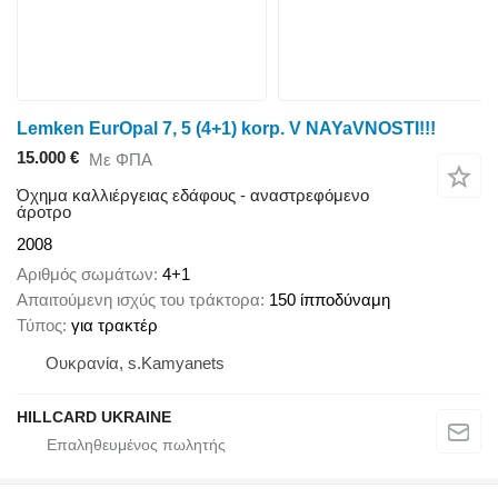
Lemken EurOpal 7, 5 (4+1) korp. V NAYaVNOSTI!!!
15.000 €
Με ΦΠΑ
Όχημα καλλιέργειας εδάφους - αναστρεφόμενο
άροτρο
2008
Αριθμός σωμάτων
4+1
Απαιτούμενη ισχύς του τράκτορα
150 ίπποδύναμη
Τύπος
για τρακτέρ
Ουκρανία, s.Kamyanets
HILLCARD UKRAINE