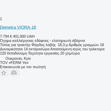
1
Demetra VIORA-18
7.794 €
401.000 UAH
Όχημα καλλιέργειας εδάφους - ελατηριωτή σβάρνα
Τύπος
για τρακτέρ
Φάρδος λαβής
18,3 μ
Αριθμός γραμμών
18
Δυναμικότητα
14 εκτάριο/ώρα
Απαιτούμενη ισχύς του τράκτορα
120 ίπποδύναμη
Ταχύτητα εργασίας
20 χλμ/ώρα
Ουκρανία, Kyiv
TOV «FERM Ye»
Επικοινωνία με τον πωλητή