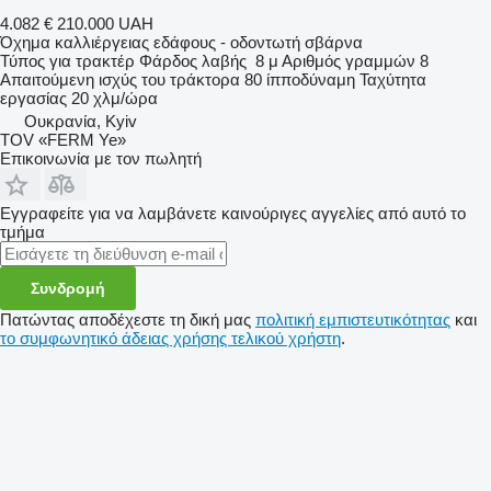
4.082 €
210.000 UAH
Όχημα καλλιέργειας εδάφους - οδοντωτή σβάρνα
Τύπος
για τρακτέρ
Φάρδος λαβής
8 μ
Αριθμός γραμμών
8
Απαιτούμενη ισχύς του τράκτορα
80 ίπποδύναμη
Ταχύτητα
εργασίας
20 χλμ/ώρα
Ουκρανία, Kyiv
TOV «FERM Ye»
Επικοινωνία με τον πωλητή
Εγγραφείτε για να λαμβάνετε καινούριγες αγγελίες από αυτό το
τμήμα
Συνδρομή
Πατώντας αποδέχεστε τη δική μας
πολιτική εμπιστευτικότητας
και
το συμφωνητικό άδειας χρήσης τελικού χρήστη
.