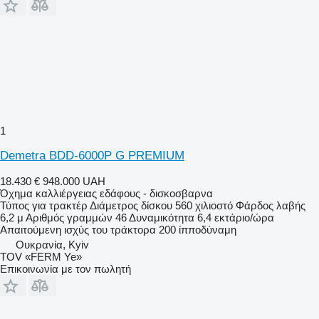
1
Demetra BDD-6000P G PREMIUM
18.430 €
948.000 UAH
Όχημα καλλιέργειας εδάφους - δισκοσβαρνα
Τύπος
για τρακτέρ
Διάμετρος δίσκου
560 χιλιοστό
Φάρδος λαβής
6,2 μ
Αριθμός γραμμών
46
Δυναμικότητα
6,4 εκτάριο/ώρα
Απαιτούμενη ισχύς του τράκτορα
200 ίπποδύναμη
Ουκρανία, Kyiv
TOV «FERM Ye»
Επικοινωνία με τον πωλητή