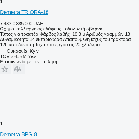
1
Demetra TRIORA-18
7.483 €
385.000 UAH
Όχημα καλλιέργειας εδάφους - οδοντωτή σβάρνα
Τύπος
για τρακτέρ
Φάρδος λαβής
18,3 μ
Αριθμός γραμμών
18
Δυναμικότητα
14 εκτάριο/ώρα
Απαιτούμενη ισχύς του τράκτορα
120 ίπποδύναμη
Ταχύτητα εργασίας
20 χλμ/ώρα
Ουκρανία, Kyiv
TOV «FERM Ye»
Επικοινωνία με τον πωλητή
1
Demetra BPG-8