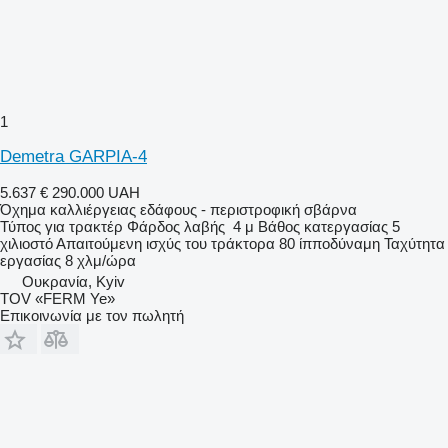
1
Demetra GARPIA-4
5.637 €
290.000 UAH
Όχημα καλλιέργειας εδάφους - περιστροφική σβάρνα
Τύπος
για τρακτέρ
Φάρδος λαβής
4 μ
Βάθος κατεργασίας
5
χιλιοστό
Απαιτούμενη ισχύς του τράκτορα
80 ίπποδύναμη
Ταχύτητα
εργασίας
8 χλμ/ώρα
Ουκρανία, Kyiv
TOV «FERM Ye»
Επικοινωνία με τον πωλητή