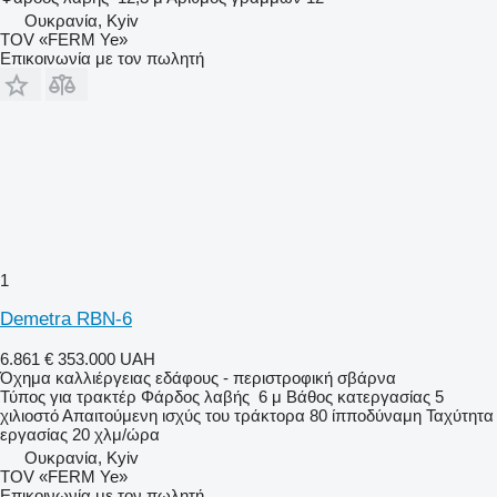
Ουκρανία, Kyiv
TOV «FERM Ye»
Επικοινωνία με τον πωλητή
1
Demetra RBN-6
6.861 €
353.000 UAH
Όχημα καλλιέργειας εδάφους - περιστροφική σβάρνα
Τύπος
για τρακτέρ
Φάρδος λαβής
6 μ
Βάθος κατεργασίας
5
χιλιοστό
Απαιτούμενη ισχύς του τράκτορα
80 ίπποδύναμη
Ταχύτητα
εργασίας
20 χλμ/ώρα
Ουκρανία, Kyiv
TOV «FERM Ye»
Επικοινωνία με τον πωλητή