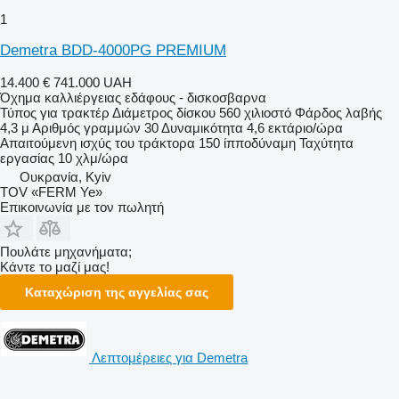
1
Demetra BDD-4000PG PREMIUM
14.400 €
741.000 UAH
Όχημα καλλιέργειας εδάφους - δισκοσβαρνα
Τύπος
για τρακτέρ
Διάμετρος δίσκου
560 χιλιοστό
Φάρδος λαβής
4,3 μ
Αριθμός γραμμών
30
Δυναμικότητα
4,6 εκτάριο/ώρα
Απαιτούμενη ισχύς του τράκτορα
150 ίπποδύναμη
Ταχύτητα
εργασίας
10 χλμ/ώρα
Ουκρανία, Kyiv
TOV «FERM Ye»
Επικοινωνία με τον πωλητή
Πουλάτε μηχανήματα;
Κάντε το μαζί μας!
Καταχώριση της αγγελίας σας
Λεπτομέρειες για Demetra