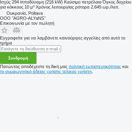
Ισχύς
294 ίπποδύναμη (216 kW)
Καύσιμο
πετρέλαιο
Όγκος δοχείου
για κόκκους
10 μ³
Χρόνος λειτουργίας ρότορα
2.645 ωρ./λειτ.
Ουκρανία, Poltava
OOO "AGRO-ALYaNS"
Επικοινωνία με τον πωλητή
Εγγραφείτε για να λαμβάνετε καινούριγες αγγελίες από αυτό το
τμήμα
Συνδρομή
Πατώντας αποδέχεστε τη δική μας
πολιτική εμπιστευτικότητας
και
το συμφωνητικό άδειας χρήσης τελικού χρήστη
.