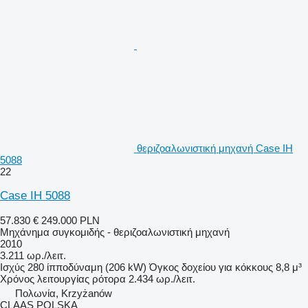
θεριζοαλωνιστική μηχανή Case IH
5088
22
Case IH 5088
57.830 €
249.000 PLN
Μηχάνημα συγκομιδής - θεριζοαλωνιστική μηχανή
2010
3.211 ωρ./λειτ.
Ισχύς
280 ίπποδύναμη (206 kW)
Όγκος δοχείου για κόκκους
8,8 μ³
Χρόνος λειτουργίας ρότορα
2.434 ωρ./λειτ.
Πολωνία, Krzyżanów
CLAAS POLSKA