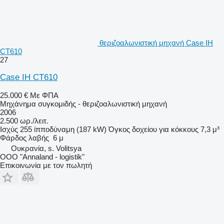
θεριζοαλωνιστική μηχανή Case IH
CT610
27
Case IH CT610
25.000 €
Με ΦΠΑ
Μηχάνημα συγκομιδής - θεριζοαλωνιστική μηχανή
2006
2.500 ωρ./λειτ.
Ισχύς
255 ίπποδύναμη (187 kW)
Όγκος δοχείου για κόκκους
7,3 μ³
Φάρδος λαβής
6 μ
Ουκρανία, s. Volitsya
OOO "Annaland - logistik"
Επικοινωνία με τον πωλητή