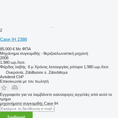
2
Case IH 2388
85.000 €
Με ΦΠΑ
Μηχάνημα συγκομιδής - θεριζοαλωνιστική μηχανή
2008
1.980 ωρ./λειτ.
Φάρδος λαβής
6 μ
Χρόνος λειτουργίας ρότορα
1.980 ωρ./λειτ.
Ουκρανία, Zdolbunov s. Zdovbitsya
Avtolend ChP
Επικοινωνία με τον πωλητή
Εγγραφείτε για να λαμβάνετε καινούριγες αγγελίες από αυτό το
τμήμα
μηχανήματα συγκομιδής
Case IH
Συνδρομή