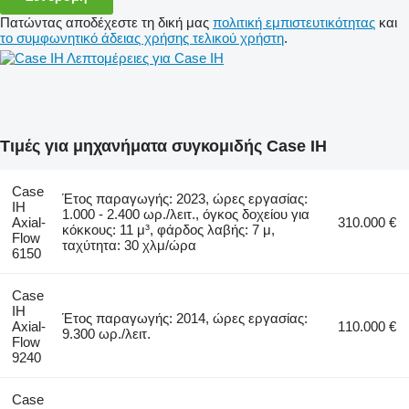
Πατώντας αποδέχεστε τη δική μας
πολιτική εμπιστευτικότητας
και
το συμφωνητικό άδειας χρήσης τελικού χρήστη
.
Λεπτομέρειες για Case IH
Τιμές για μηχανήματα συγκομιδής Case IH
Case
Έτος παραγωγής: 2023, ώρες εργασίας:
IH
1.000 - 2.400 ωρ./λειτ., όγκος δοχείου για
Axial-
310.000 €
κόκκους: 11 μ³, φάρδος λαβής: 7 μ,
Flow
ταχύτητα: 30 χλμ/ώρα
6150
Case
IH
Έτος παραγωγής: 2014, ώρες εργασίας:
Axial-
110.000 €
9.300 ωρ./λειτ.
Flow
9240
Case