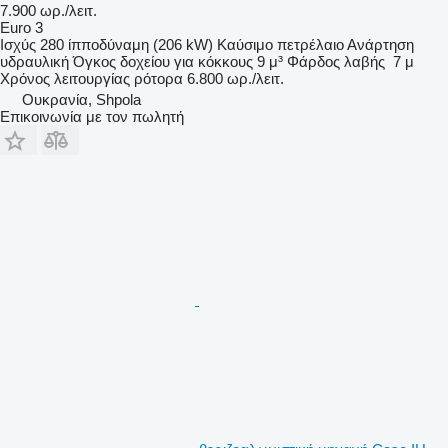
7.900 ωρ./λειτ.
Euro 3
Ισχύς
280 ίπποδύναμη (206 kW)
Καύσιμο
πετρέλαιο
Ανάρτηση
υδραυλική
Όγκος δοχείου για κόκκους
9 μ³
Φάρδος λαβής
7 μ
Χρόνος λειτουργίας ρότορα
6.800 ωρ./λειτ.
Ουκρανία, Shpola
Επικοινωνία με τον πωλητή