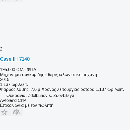
2
Case IH 7140
195.000 €
Με ΦΠΑ
Μηχάνημα συγκομιδής - θεριζοαλωνιστική μηχανή
2015
1.137 ωρ./λειτ.
Φάρδος λαβής
7,6 μ
Χρόνος λειτουργίας ρότορα
1.137 ωρ./λειτ.
Ουκρανία, Zdolbunov s. Zdovbitsya
Avtolend ChP
Επικοινωνία με τον πωλητή