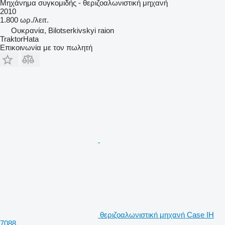
Μηχάνημα συγκομιδής - θεριζοαλωνιστική μηχανή
2010
1.800 ωρ./λειτ.
Ουκρανία, Bilotserkivskyi raion
TraktorHata
Επικοινωνία με τον πωλητή
θεριζοαλωνιστική μηχανή Case IH
7088