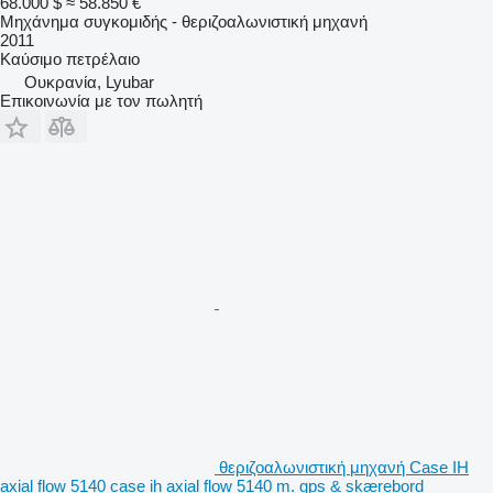
68.000 $
≈ 58.850 €
Μηχάνημα συγκομιδής - θεριζοαλωνιστική μηχανή
2011
Καύσιμο
πετρέλαιο
Ουκρανία, Lyubar
Επικοινωνία με τον πωλητή
θεριζοαλωνιστική μηχανή Case IH
axial flow 5140 case ih axial flow 5140 m. gps & skærebord