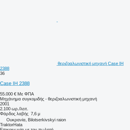
θεριζοαλωνιστική μηχανή Case IH
2388
36
Case IH 2388
55.000 €
Με ΦΠΑ
Μηχάνημα συγκομιδής - θεριζοαλωνιστική μηχανή
2001
2.100 ωρ./λειτ.
Φάρδος λαβής
7,6 μ
Ουκρανία, Bilotserkivskyi raion
TraktorHata
Επικοινωνία με τον πωλητή