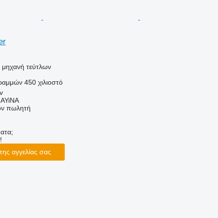
er
ή μηχανή τεύτλων
ραμμών
450 χιλιοστό
v
AYiNA
τον πωλητή
ατα;
!
της αγγελίας σας