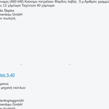
ύναμη (460 kW)
Καύσιμο
πετρέλαιο
Φάρδος λαβής
3 μ
Αριθμός γραμμ
ας
12 χλμ/ώρα
Ταχύτητα
40 χλμ/ώρα
da Śląska
nenbau GmbH
τον πωλητή
Dos 5-40
ήματος
ή μηχανή τεύτλων
ierling/eggmühl
nenbau GmbH
τον πωλητή