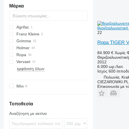
Μάρκα
Agrifac
θεριζοαλωνιστικ
22
Franz Kleine
Grimme
RL
Ropa TIGER V8
Holmer
SF
EVO
84.900 €
Χωρίς 
Ropa
MAXTRON
TV
Θεριζοαλωνιστικ
Vervaet
REXOR
Terra
Maus
V-series
2012
6.000 ωρ./λειτ.
εμφάνιση όλων
Panther
617
Ισχύς
600 ίπποδ
Tiger
625
Πολωνία, Kra
CIEZAROWKI.PL
euro-Maus
925
Μίνι
Επικοινωνία με 
euro-Tiger
Τοποθεσία
Αναζήτηση με ακτίνα