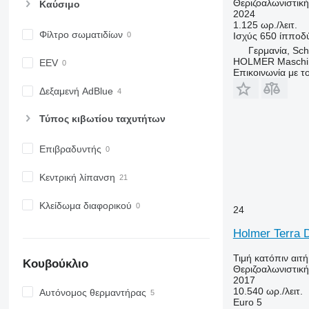
Θεριζοαλωνιστικ
Καύσιμο
2024
1.125 ωρ./λειτ.
Φίλτρο σωματιδίων
Ισχύς
650 ίπποδ
Γερμανία, Sch
HOLMER Maschi
EEV
Επικοινωνία με 
Δεξαμενή AdBlue
Τύπος κιβωτίου ταχυτήτων
Επιβραδυντής
Κεντρική λίπανση
Κλείδωμα διαφορικού
24
Holmer Terra 
Τιμή κατόπιν αιτ
Κουβούκλιο
Θεριζοαλωνιστικ
2017
10.540 ωρ./λειτ.
Αυτόνομος θερμαντήρας
Euro 5