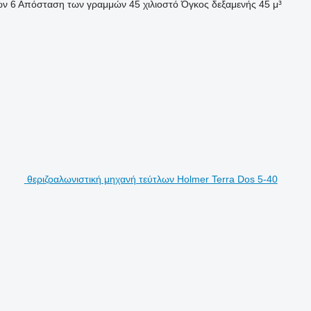
ών
6
Απόσταση των γραμμών
45 χιλιοστό
Όγκος δεξαμενής
45 μ³
θεριζοαλωνιστική μηχανή τεύτλων Holmer Terra Dos 5-40