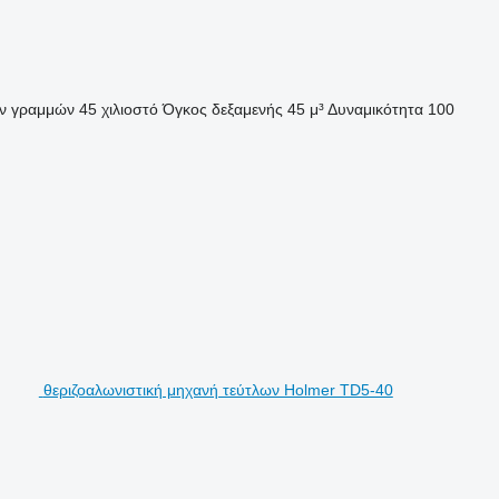
ν γραμμών
45 χιλιοστό
Όγκος δεξαμενής
45 μ³
Δυναμικότητα
100
θεριζοαλωνιστική μηχανή τεύτλων Holmer TD5-40