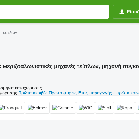
Είσο
ς τεύτλων
:
Θεριζοαλωνιστικές μηχανές τεύτλων, μηχανή συγκ
ομηνία καταχώρησης
αχώρησης
Πρώτα ακριβές
Πρώτα φτηνές
Έτος παραγωγής - πρώτα καιν