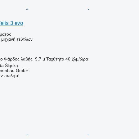
elis 3 evo
ήματος
ή μηχανή τεύτλων
ιο
Φάρδος λαβής
9,7 μ
Ταχύτητα
40 χλμ/ώρα
da Śląska
nenbau GmbH
τον πωλητή