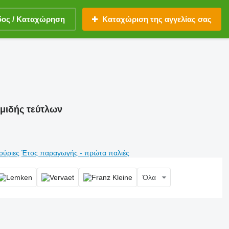
δος / Καταχώρηση
Καταχώριση της αγγελίας σας
ομιδής τεύτλων
ούριες
Έτος παραγωγής - πρώτα παλιές
Όλα