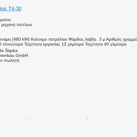
Dos T4-30
ήματος
ή μηχανή τεύτλων
ύναμη (460 kW)
Καύσιμο
πετρέλαιο
Φάρδος λαβής
3 μ
Αριθμός γραμμ
0 τόνος/ώρα
Ταχύτητα εργασίας
12 χλμ/ώρα
Ταχύτητα
40 χλμ/ώρα
da Śląska
nenbau GmbH
τον πωλητή