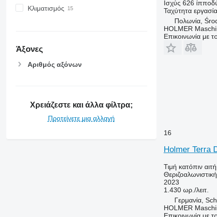
Ισχύς
626 ίπποδ
Κλιματισμός
Ταχύτητα εργασί
Πολωνία, Śro
HOLMER Maschi
Επικοινωνία με 
Άξονες
Αριθμός αξόνων
Χρειάζεστε και άλλα φίλτρα;
Προτείνετε μια αλλαγή
16
Holmer Terra 
Τιμή κατόπιν αιτ
Θεριζοαλωνιστικ
2023
1.430 ωρ./λειτ.
Γερμανία, Sch
HOLMER Maschi
Επικοινωνία με 