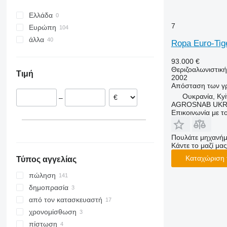
Ελλάδα
7
Ευρώπη
άλλα
Γερμανία
Ropa Euro-Tig
Γαλλία
Ουκρανία
93.000 €
Πολωνία
Θεριζοαλωνιστικ
Τιμή
Δανία
2002
Απόσταση των γ
Λιθουανία
Ουκρανία, Kyi
–
Μεγάλη Βρετανία
AGROSNAB UKR
Επικοινωνία με 
Ουγγαρία
Φιλανδία
εμφάνιση όλων
Πουλάτε μηχανήμ
Κάντε το μαζί μας
Καταχώριση 
Τύπος αγγελίας
πώληση
δημοπρασία
από τον κατασκευαστή
χρονομίσθωση
πίστωση