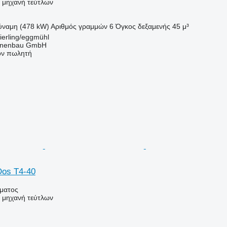
ή μηχανή τεύτλων
ύναμη (478 kW)
Αριθμός γραμμών
6
Όγκος δεξαμενής
45 μ³
ierling/eggmühl
nenbau GmbH
τον πωλητή
Dos T4-40
ήματος
ή μηχανή τεύτλων