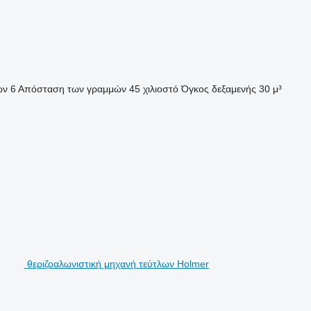
ών
6
Απόσταση των γραμμών
45 χιλιοστό
Όγκος δεξαμενής
30 μ³
θεριζοαλωνιστική μηχανή τεύτλων Holmer