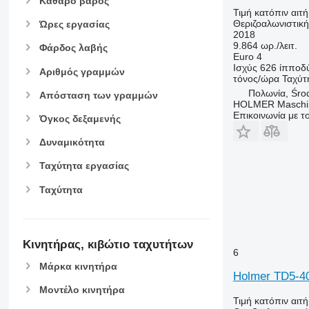
Καθαρό βάρος
Τιμή κατόπιν αιτ
Θεριζοαλωνιστικ
Ώρες εργασίας
2018
9.864 ωρ./λειτ.
Φάρδος λαβής
Euro 4
Ισχύς
626 ίπποδ
Αριθμός γραμμών
τόνος/ώρα
Ταχύτ
Πολωνία, Śro
Απόσταση των γραμμών
HOLMER Maschi
Επικοινωνία με 
Όγκος δεξαμενής
Δυναμικότητα
Ταχύτητα εργασίας
Ταχύτητα
Κινητήρας, κιβώτιο ταχυτήτων
6
Μάρκα κινητήρα
Holmer TD5-4
Μοντέλο κινητήρα
Τιμή κατόπιν αιτ