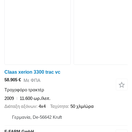
Claas xerion 3300 trac vc
58.905 €
Με ΦΠΑ
Τροχοφόρο τρακτέρ
2009
11.600 ωρ./λειτ.
Διάταξη αξόνων
4x4
Ταχύτητα
50 χλμ/ώρα
Γερμανία, De-56642 Kruft
E-FARM GmbH