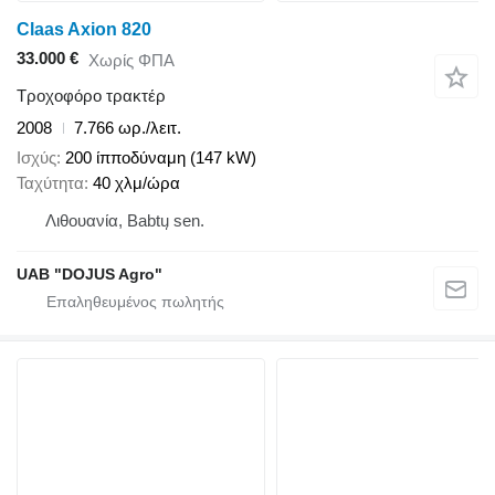
Claas Axion 820
33.000 €
Χωρίς ΦΠΑ
Τροχοφόρο τρακτέρ
2008
7.766 ωρ./λειτ.
Ισχύς
200 ίπποδύναμη (147 kW)
Ταχύτητα
40 χλμ/ώρα
Λιθουανία, Babtų sen.
UAB "DOJUS Agro"