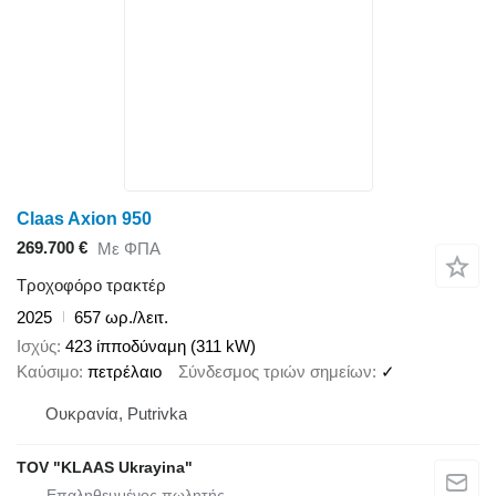
Claas Axion 950
269.700 €
Με ΦΠΑ
Τροχοφόρο τρακτέρ
2025
657 ωρ./λειτ.
Ισχύς
423 ίπποδύναμη (311 kW)
Καύσιμο
πετρέλαιο
Σύνδεσμος τριών σημείων
✓
Ουκρανία, Putrivka
TOV "KLAAS Ukrayina"