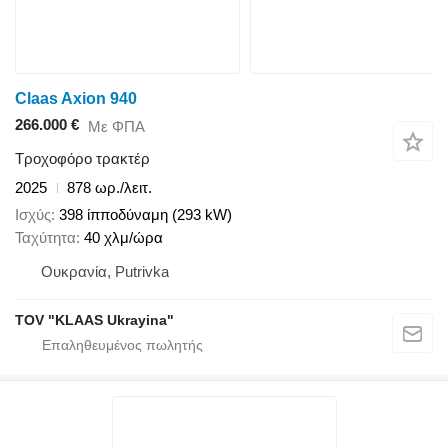
Claas Axion 940
266.000 €
Με ΦΠΑ
Τροχοφόρο τρακτέρ
2025
878 ωρ./λειτ.
Ισχύς
398 ίπποδύναμη (293 kW)
Ταχύτητα
40 χλμ/ώρα
Ουκρανία, Putrivka
TOV "KLAAS Ukrayina"