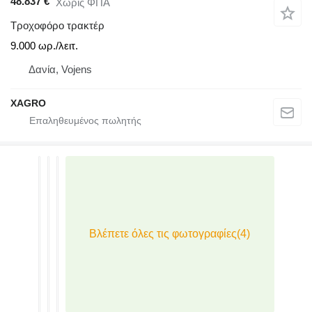
48.837 €
Χωρίς ΦΠΑ
Τροχοφόρο τρακτέρ
9.000 ωρ./λειτ.
Δανία, Vojens
XAGRO