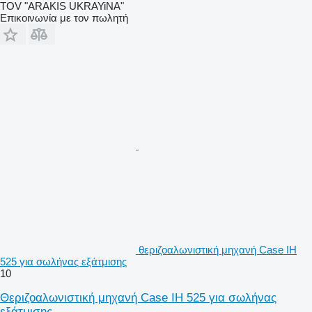
TOV "ARAKIS UKRAYiNA"
Επικοινωνία με τον πωλητή
θεριζοαλωνιστική μηχανή Case IH
525 για σωλήνας εξάτμισης
10
Θεριζοαλωνιστική μηχανή Case IH 525 για σωλήνας
εξάτμισης