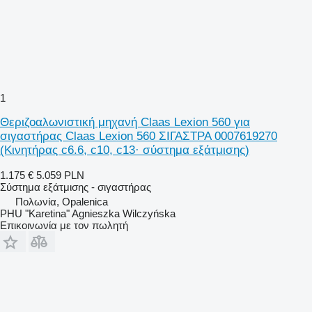
1
Θεριζοαλωνιστική μηχανή Claas Lexion 560 για
σιγαστήρας Claas Lexion 560 ΣΙΓΑΣΤΡΑ 0007619270
(Κινητήρας c6.6, c10, c13· σύστημα εξάτμισης)
1.175 €
5.059 PLN
Σύστημα εξάτμισης - σιγαστήρας
Πολωνία, Opalenica
PHU "Karetina" Agnieszka Wilczyńska
Επικοινωνία με τον πωλητή