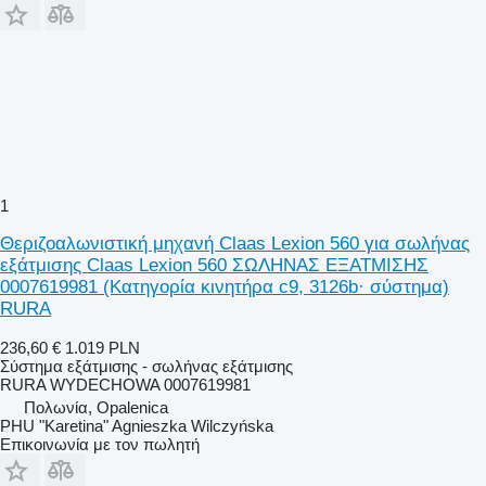
1
Θεριζοαλωνιστική μηχανή Claas Lexion 560 για σωλήνας
εξάτμισης Claas Lexion 560 ΣΩΛΗΝΑΣ ΕΞΑΤΜΙΣΗΣ
0007619981 (Κατηγορία κινητήρα c9, 3126b· σύστημα)
RURA
236,60 €
1.019 PLN
Σύστημα εξάτμισης - σωλήνας εξάτμισης
RURA WYDECHOWA 0007619981
Πολωνία, Opalenica
PHU "Karetina" Agnieszka Wilczyńska
Επικοινωνία με τον πωλητή