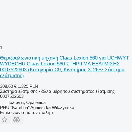
1
Θεριζοαλωνιστική μηχανή Claas Lexion 560 για UCHWYT
WYDECHU Claas Lexion 560 ΣΤΗΡΙΓΜΑ ΕΞΑΤΜΙΣΗΣ
0007522603 (Κατηγορία C9, Κινητήρας 3126B· Σύστημα
εξάτμισης)
308,60 €
1.329 PLN
Σύστημα εξάτμισης - άλλα μέρη του συστήματος εξάτμισης
0007522603
Πολωνία, Opalenica
PHU "Karetina" Agnieszka Wilczyńska
Επικοινωνία με τον πωλητή