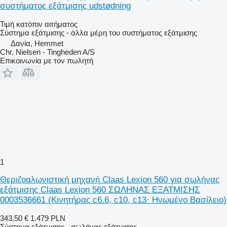
συστήματος εξάτμισης udstødning
Τιμή κατόπιν αιτήματος
Σύστημα εξάτμισης - άλλα μέρη του συστήματος εξάτμισης
Δανία, Hemmet
Chr. Nielsen - Tingheden A/S
Επικοινωνία με τον πωλητή
1
Θεριζοαλωνιστική μηχανή Claas Lexion 560 για σωλήνας
εξάτμισης Claas Lexion 560 ΣΩΛΗΝΑΣ ΕΞΑΤΜΙΣΗΣ
0003536661 (Κινητήρας c6.6, c10, c13· Ηνωμένο Βασίλειο)
343,50 €
1.479 PLN
Σύστημα εξάτμισης - σωλήνας εξάτμισης