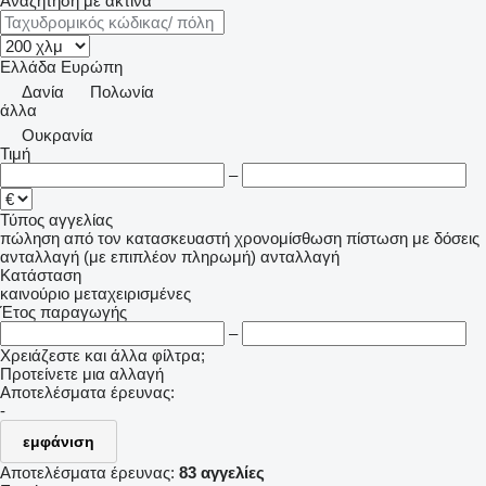
Αναζήτηση με ακτίνα
Ελλάδα
Ευρώπη
Δανία
Πολωνία
άλλα
Ουκρανία
Τιμή
–
Τύπος αγγελίας
πώληση
από τον κατασκευαστή
χρονομίσθωση
πίστωση
με δόσεις
ανταλλαγή (με επιπλέον πληρωμή)
ανταλλαγή
Κατάσταση
καινούριο
μεταχειρισμένες
Έτος παραγωγής
–
Χρειάζεστε και άλλα φίλτρα;
Προτείνετε μια αλλαγή
Αποτελέσματα έρευνας:
-
εμφάνιση
Αποτελέσματα έρευνας:
83 αγγελίες