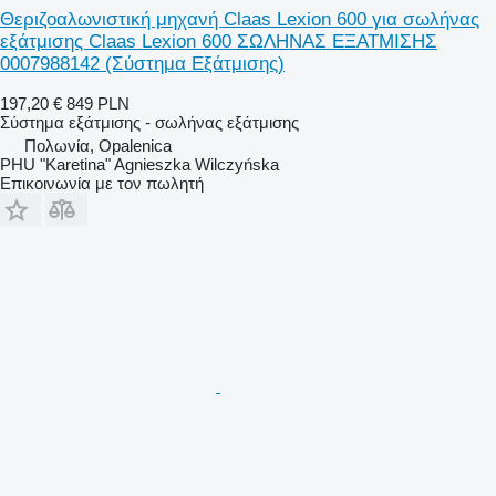
Θεριζοαλωνιστική μηχανή Claas Lexion 600 για σωλήνας
εξάτμισης Claas Lexion 600 ΣΩΛΗΝΑΣ ΕΞΑΤΜΙΣΗΣ
0007988142 (Σύστημα Εξάτμισης)
197,20 €
849 PLN
Σύστημα εξάτμισης - σωλήνας εξάτμισης
Πολωνία, Opalenica
PHU "Karetina" Agnieszka Wilczyńska
Επικοινωνία με τον πωλητή