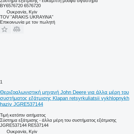
Σύστημα εξάτμισης - εύκαμπτη μούφα σιγαστήρα
BY6576720 6576720
Ουκρανία, Kyiv
TOV "ARAKIS UKRAYiNA"
Επικοινωνία με τον πωλητή
1
Θεριζοαλωνιστική μηχανή John Deere για άλλα μέρη του
συστήματος εξάτμισης Klapan retsyrkuliatsii vykhlopnykh
haziv JGRE537144
Τιμή κατόπιν αιτήματος
Σύστημα εξάτμισης - άλλα μέρη του συστήματος εξάτμισης
JGRE537144 RE537144
Ουκρανία, Kyiv