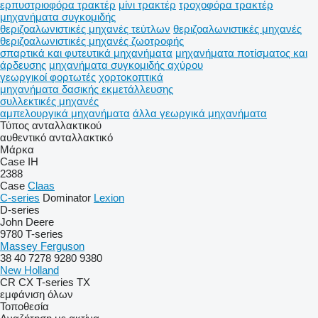
ερπυστριοφόρα τρακτέρ
μίνι τρακτέρ
τροχοφόρα τρακτέρ
μηχανήματα συγκομιδής
θεριζοαλωνιστικές μηχανές τεύτλων
θεριζοαλωνιστικές μηχανές
θεριζοαλωνιστικές μηχανές ζωοτροφής
σπαρτικά και φυτευτικά μηχανήματα
μηχανήματα ποτίσματος και
άρδευσης
μηχανήματα συγκομιδής αχύρου
γεωργικοί φορτωτές
χορτοκοπτικά
μηχανήματα δασικής εκμετάλλευσης
συλλεκτικές μηχανές
αμπελουργικά μηχανήματα
άλλα γεωργικά μηχανήματα
Τύπος ανταλλακτικού
αυθεντικό ανταλλακτικό
Μάρκα
Case IH
2388
Case
Claas
C-series
Dominator
Lexion
D-series
John Deere
9780
T-series
Massey Ferguson
38
40
7278
9280
9380
New Holland
CR
CX
T-series
TX
εμφάνιση όλων
Τοποθεσία