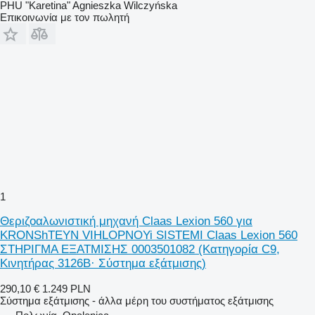
PHU "Karetina" Agnieszka Wilczyńska
Επικοινωνία με τον πωλητή
1
Θεριζοαλωνιστική μηχανή Claas Lexion 560 για
KRONShTEYN VIHLOPNOYi SISTEMI Claas Lexion 560
ΣΤΗΡΙΓΜΑ ΕΞΑΤΜΙΣΗΣ 0003501082 (Κατηγορία C9,
Κινητήρας 3126B· Σύστημα εξάτμισης)
290,10 €
1.249 PLN
Σύστημα εξάτμισης - άλλα μέρη του συστήματος εξάτμισης