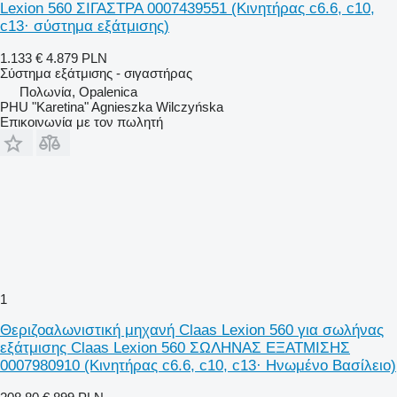
Lexion 560 ΣΙΓΑΣΤΡΑ 0007439551 (Κινητήρας c6.6, c10,
c13· σύστημα εξάτμισης)
1.133 €
4.879 PLN
Σύστημα εξάτμισης - σιγαστήρας
Πολωνία, Opalenica
PHU "Karetina" Agnieszka Wilczyńska
Επικοινωνία με τον πωλητή
1
Θεριζοαλωνιστική μηχανή Claas Lexion 560 για σωλήνας
εξάτμισης Claas Lexion 560 ΣΩΛΗΝΑΣ ΕΞΑΤΜΙΣΗΣ
0007980910 (Κινητήρας c6.6, c10, c13· Ηνωμένο Βασίλειο)