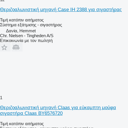
Θεριζοαλωνιστική μηχανή Case IH 2388 για σιγαστήρας
Τιμή κατόπιν αιτήματος
Σύστημα εξάτμισης - σιγαστήρας
Δανία, Hemmet
Chr. Nielsen - Tingheden A/S
Επικοινωνία με τον πωλητή
1
Θεριζοαλωνιστική μηχανή Claas για εύκαμπτη μούφα
σιγαστήρα Claas BY6576720
Τιμή κατόπιν αιτήματος