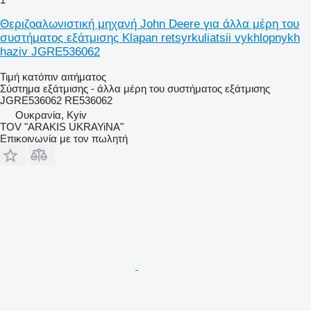
Θεριζοαλωνιστική μηχανή John Deere για άλλα μέρη του
συστήματος εξάτμισης Klapan retsyrkuliatsii vykhlopnykh
haziv JGRE536062
Τιμή κατόπιν αιτήματος
Σύστημα εξάτμισης - άλλα μέρη του συστήματος εξάτμισης
JGRE536062 RE536062
Ουκρανία, Kyiv
TOV "ARAKIS UKRAYiNA"
Επικοινωνία με τον πωλητή