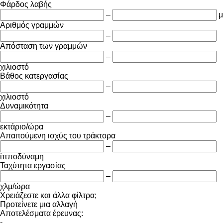
Φάρδος λαβής
–
μ
Αριθμός γραμμών
–
Απόσταση των γραμμών
–
χιλιοστό
Βάθος κατεργασίας
–
χιλιοστό
Δυναμικότητα
–
εκτάριο/ώρα
Απαιτούμενη ισχύς του τράκτορα
–
ίπποδύναμη
Ταχύτητα εργασίας
–
χλμ/ώρα
Χρειάζεστε και άλλα φίλτρα;
Προτείνετε μια αλλαγή
Αποτελέσματα έρευνας:
-