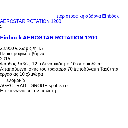
περιστροφική σβάρνα Einböck
AEROSTAR ROTATION 1200
5
Einböck AEROSTAR ROTATION 1200
22.950 €
Χωρίς ΦΠΑ
Περιστροφική σβάρνα
2015
Φάρδος λαβής
12 μ
Δυναμικότητα
10 εκτάριο/ώρα
Απαιτούμενη ισχύς του τράκτορα
70 ίπποδύναμη
Ταχύτητα
εργασίας
10 χλμ/ώρα
Σλοβακία
AGROTRADE GROUP spol. s r.o.
Επικοινωνία με τον πωλητή