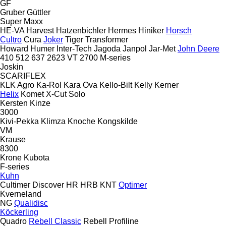
GF
Gruber
Güttler
Super Maxx
HE-VA
Harvest
Hatzenbichler
Hermes
Hiniker
Horsch
Cultro
Cura
Joker
Tiger
Transformer
Howard
Humer
Inter-Tech
Jagoda
Janpol
Jar-Met
John Deere
410
512
637
2623 VT
2700
M-series
Joskin
SCARIFLEX
KLK Agro
Ka-Rol
Kara Ova
Kello-Bilt
Kelly
Kerner
Helix
Komet
X-Cut Solo
Kersten
Kinze
3000
Kivi-Pekka
Klimza
Knoche
Kongskilde
VM
Krause
8300
Krone
Kubota
F-series
Kuhn
Cultimer
Discover
HR
HRB
KNT
Optimer
Kverneland
NG
Qualidisc
Köckerling
Quadro
Rebell Classic
Rebell Profiline