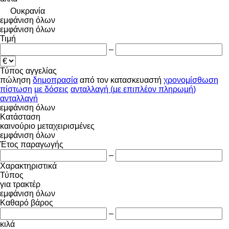
Ουκρανία
εμφάνιση όλων
εμφάνιση όλων
Τιμή
–
Τύπος αγγελίας
πώληση
δημοπρασία
από τον κατασκευαστή
χρονομίσθωση
πίστωση
με δόσεις
ανταλλαγή (με επιπλέον πληρωμή)
ανταλλαγή
εμφάνιση όλων
Κατάσταση
καινούριο
μεταχειρισμένες
εμφάνιση όλων
Έτος παραγωγής
–
Χαρακτηριστικά
Τύπος
για τρακτέρ
εμφάνιση όλων
Καθαρό βάρος
–
κιλά