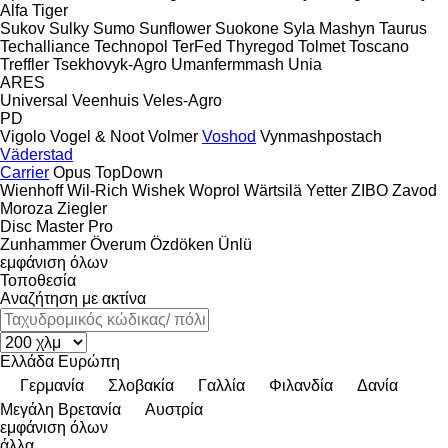
Alfa
Tiger
Sukov
Sulky
Sumo
Sunflower
Suokone
Syla Mashyn
Taurus
Techalliance
Technopol
TerFed
Thyregod
Tolmet
Toscano
Treffler
Tsekhovyk-Agro
Umanfermmash
Unia
ARES
Universal
Veenhuis
Veles-Agro
PD
Vigolo
Vogel & Noot
Volmer
Voshod
Vynmashpostach
Väderstad
Carrier
Opus
TopDown
Wienhoff
Wil-Rich
Wishek
Woprol
Wärtsilä
Yetter
ZIBO
Zavod
Moroza
Ziegler
Disc Master Pro
Zunhammer
Överum
Özdöken
Ünlü
εμφάνιση όλων
Τοποθεσία
Αναζήτηση με ακτίνα
Ελλάδα
Ευρώπη
Γερμανία
Σλοβακία
Γαλλία
Φιλανδία
Δανία
Μεγάλη Βρετανία
Αυστρία
εμφάνιση όλων
άλλα