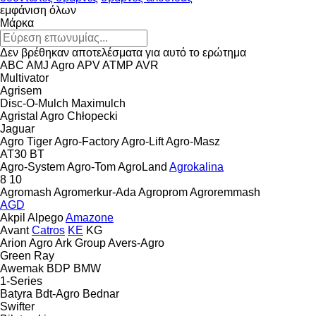
εμφάνιση όλων
Μάρκα
Δεν βρέθηκαν αποτελέσματα για αυτό το ερώτημα
ABC
AMJ Agro
APV
ATMP
AVR
Multivator
Agrisem
Disc-O-Mulch
Maximulch
Agristal
Agro Chłopecki
Jaguar
Agro Tiger
Agro-Factory
Agro-Lift
Agro-Masz
AT30
BT
Agro-System
Agro-Tom
AgroLand
Agrokalina
8
10
Agromash
Agromerkur-Ada
Agroprom
Agroremmash
AGD
Akpil
Alpego
Amazone
Avant
Catros
KE
KG
Arion Agro
Ark Group
Avers-Agro
Green Ray
Awemak
BDP
BMW
1-Series
Batyra
Bdt-Agro
Bednar
Swifter