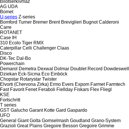
Bilotserkivmaz
AG
UDA
Bomet
U-series
Z-series
Bomford Turner
Bremer
Brent
Breviglieri
Bugnot
Calderoni
Carre
ROTANET
Case IH
310
Ecolo Tiger
RMX
Caterpillar
Celli
Challenger
Claas
Disco
DK-Tec
Dal-Bo
Powerchain
Demarol
Demetra
Dexwal
Dolmar
Doublet Record
Dowdeswell
Dziekan
Eck-Sicma
Eco
Einböck
Chopstar
Rotarystar
Twister
Elvorti (Chervona Zirka)
Ermo
Evers
Expom
Farmet
Farmtech
Fast
Favorit
Fenet
Feraboli
Fiellday
Fiskars
Flex
Fliegl
KSE
Fortschritt
T series
GST
Galucho
Garant Kotte
Gard
Gaspardo
UFO
General
Giant
Golta
Gomselmash
Goudland
Grano-System
Grazioli
Great Plains
Gregoire Besson
Gregoire
Grimme