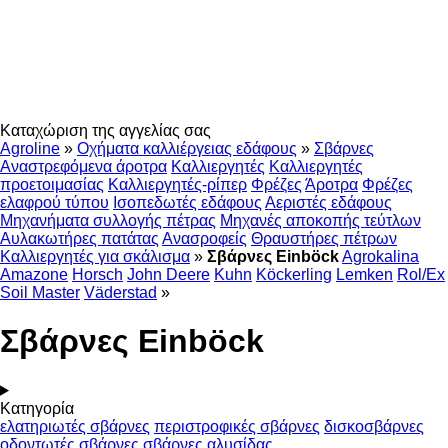
Καταχώριση της αγγελίας σας
Agroline
»
Οχήματα καλλιέργειας εδάφους
»
Σβάρνες
Αναστρεφόμενα άροτρα
Καλλιεργητές
Καλλιεργητές
προετοιμασίας
Καλλιεργητές-ρίπερ
Φρέζες
Άροτρα
Φρέζες
ελαφρού τύπου
Ισοπεδωτές εδάφους
Αεριστές εδάφους
Μηχανήματα συλλογής πέτρας
Μηχανές αποκοπής τεύτλων
Αυλακωτήρες πατάτας
Ανασροφείς
Θραυστήρες πέτρων
Καλλιεργητές για σκάλισμα
»
Σβάρνες Einböck
Agrokalina
Amazone
Horsch
John Deere
Kuhn
Köckerling
Lemken
Rol/Ex
Soil Master
Väderstad
»
Σβάρνες Einböck
Κατηγορία
ελατηριωτές σβάρνες
περιστροφικές σβάρνες
δισκοσβάρνες
οδοντωτές σβάρνες
σβάρνες αλυσίδας