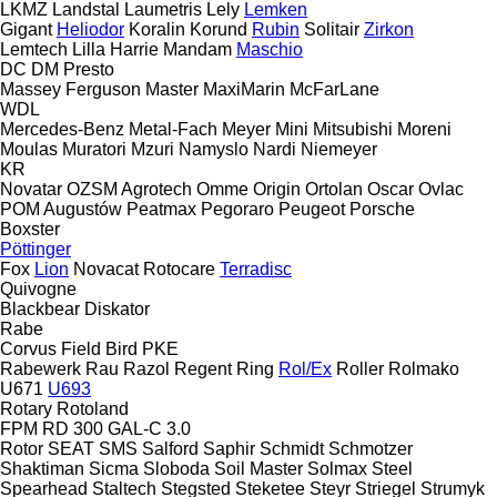
LKMZ
Landstal
Laumetris
Lely
Lemken
Gigant
Heliodor
Koralin
Korund
Rubin
Solitair
Zirkon
Lemtech
Lilla Harrie
Mandam
Maschio
DC
DM
Presto
Massey Ferguson
Master
MaxiMarin
McFarLane
WDL
Mercedes-Benz
Metal-Fach
Meyer
Mini
Mitsubishi
Moreni
Moulas
Muratori
Mzuri
Namyslo
Nardi
Niemeyer
KR
Novatar
OZSM Agrotech
Omme
Origin
Ortolan
Oscar
Ovlac
POM Augustów
Peatmax
Pegoraro
Peugeot
Porsche
Boxster
Pöttinger
Fox
Lion
Novacat
Rotocare
Terradisc
Quivogne
Blackbear
Diskator
Rabe
Corvus
Field Bird
PKE
Rabewerk
Rau
Razol
Regent
Ring
Rol/Ex
Roller
Rolmako
U671
U693
Rotary
Rotoland
FPM RD 300
GAL-C 3.0
Rotor
SEAT
SMS
Salford
Saphir
Schmidt
Schmotzer
Shaktiman
Sicma
Sloboda
Soil Master
Solmax Steel
Spearhead
Staltech
Stegsted
Steketee
Steyr
Striegel
Strumyk