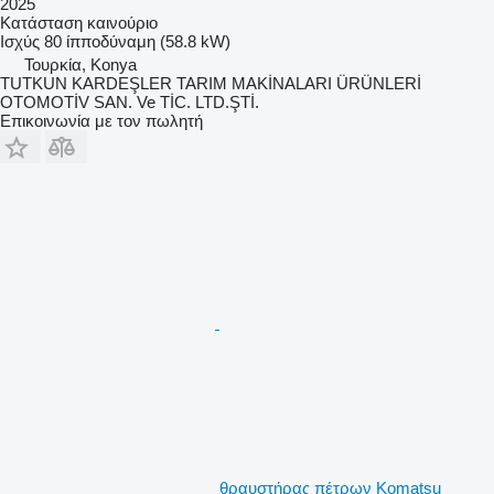
2025
Κατάσταση
καινούριο
Ισχύς
80 ίπποδύναμη (58.8 kW)
Τουρκία, Konya
TUTKUN KARDEŞLER TARIM MAKİNALARI ÜRÜNLERİ
OTOMOTİV SAN. Ve TİC. LTD.ŞTİ.
Επικοινωνία με τον πωλητή
θραυστήρας πέτρων Komatsu