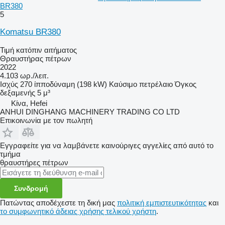
BR380
5
Komatsu BR380
Τιμή κατόπιν αιτήματος
Θραυστήρας πέτρων
2022
4.103 ωρ./λειτ.
Ισχύς
270 ίπποδύναμη (198 kW)
Καύσιμο
πετρέλαιο
Όγκος
δεξαμενής
5 μ³
Κίνα, Hefei
ANHUI DINGHANG MACHINERY TRADING CO LTD
Επικοινωνία με τον πωλητή
Εγγραφείτε για να λαμβάνετε καινούριγες αγγελίες από αυτό το
τμήμα
θραυστήρες πέτρων
Συνδρομή
Πατώντας αποδέχεστε τη δική μας
πολιτική εμπιστευτικότητας
και
το συμφωνητικό άδειας χρήσης τελικού χρήστη
.