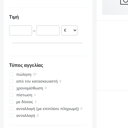
Αυστρία
Ουκρανία
Γαλλία
Τιμή
Ολλανδία
Λιθουανία
–
Εσθονία
Φιλανδία
Ισπανία
εμφάνιση όλων
Τύπος αγγελίας
πώληση
από τον κατασκευαστή
χρονομίσθωση
πίστωση
με δόσεις
ανταλλαγή (με επιπλέον πληρωμή)
ανταλλαγή