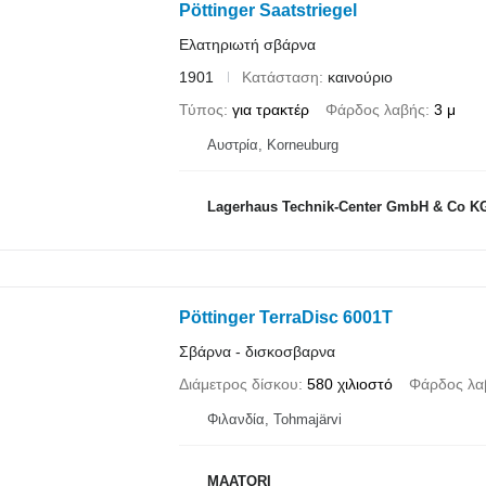
Pöttinger Saatstriegel
Ελατηριωτή σβάρνα
1901
Κατάσταση
καινούριο
Τύπος
για τρακτέρ
Φάρδος λαβής
3 μ
Αυστρία, Korneuburg
Lagerhaus Technik-Center GmbH & Co 
Pöttinger TerraDisc 6001T
Σβάρνα - δισκοσβαρνα
Διάμετρος δίσκου
580 χιλιοστό
Φάρδος λα
Φιλανδία, Tohmajärvi
MAATORI