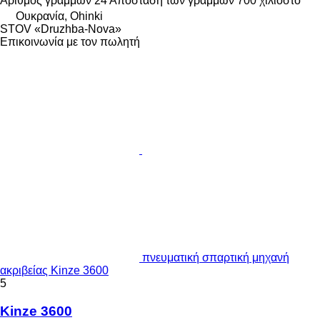
Αριθμός γραμμών
24
Απόσταση των γραμμών
700 χιλιοστό
Ουκρανία, Ohinki
STOV «Druzhba-Nova»
Επικοινωνία με τον πωλητή
πνευματική σπαρτική μηχανή
ακριβείας Kinze 3600
5
Kinze 3600