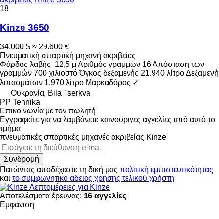
18
Kinze 3650
34.000 $
≈ 29.600 €
Πνευματική σπαρτική μηχανή ακριβείας
Φάρδος λαβής
12,5 μ
Αριθμός γραμμών
16
Απόσταση των
γραμμών
700 χιλιοστό
Όγκος δεξαμενής
21.940 λίτρο
Δεξαμενή
λιπασμάτων
1.970 λίτρο
Μαρκαδόρος
✓
Ουκρανία, Bila Tserkva
PP Tehnika
Επικοινωνία με τον πωλητή
Εγγραφείτε για να λαμβάνετε καινούριγες αγγελίες από αυτό το
τμήμα
πνευματικές σπαρτικές μηχανές ακριβείας
Kinze
Συνδρομή
Πατώντας αποδέχεστε τη δική μας
πολιτική εμπιστευτικότητας
και
το συμφωνητικό άδειας χρήσης τελικού χρήστη
.
Λεπτομέρειες για Kinze
Αποτελέσματα έρευνας:
16 αγγελίες
Εμφάνιση