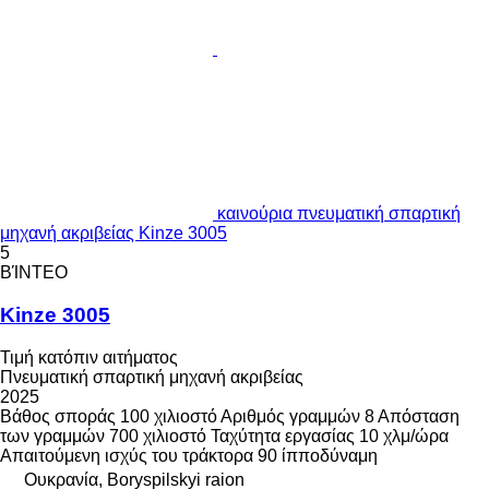
καινούρια πνευματική σπαρτική
μηχανή ακριβείας Kinze 3005
5
ΒΊΝΤΕΟ
Kinze 3005
Τιμή κατόπιν αιτήματος
Πνευματική σπαρτική μηχανή ακριβείας
2025
Βάθος σποράς
100 χιλιοστό
Αριθμός γραμμών
8
Απόσταση
των γραμμών
700 χιλιοστό
Ταχύτητα εργασίας
10 χλμ/ώρα
Απαιτούμενη ισχύς του τράκτορα
90 ίπποδύναμη
Ουκρανία, Boryspilskyi raion