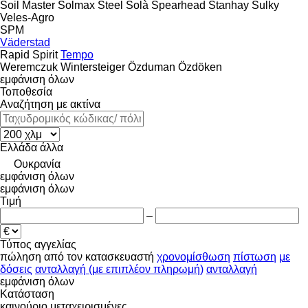
Soil Master
Solmax Steel
Solà
Spearhead
Stanhay
Sulky
Veles-Agro
SPM
Väderstad
Rapid
Spirit
Tempo
Weremczuk
Wintersteiger
Özduman
Özdöken
εμφάνιση όλων
Τοποθεσία
Αναζήτηση με ακτίνα
Ελλάδα
άλλα
Ουκρανία
εμφάνιση όλων
εμφάνιση όλων
Τιμή
–
Τύπος αγγελίας
πώληση
από τον κατασκευαστή
χρονομίσθωση
πίστωση
με
δόσεις
ανταλλαγή (με επιπλέον πληρωμή)
ανταλλαγή
εμφάνιση όλων
Κατάσταση
καινούριο
μεταχειρισμένες