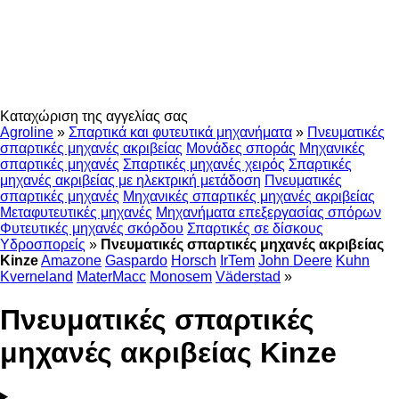
Καταχώριση της αγγελίας σας
Agroline
»
Σπαρτικά και φυτευτικά μηχανήματα
»
Πνευματικές
σπαρτικές μηχανές ακριβείας
Μονάδες σποράς
Μηχανικές
σπαρτικές μηχανές
Σπαρτικές μηχανές χειρός
Σπαρτικές
μηχανές ακριβείας με ηλεκτρική μετάδοση
Πνευματικές
σπαρτικές μηχανές
Μηχανικές σπαρτικές μηχανές ακριβείας
Μεταφυτευτικές μηχανές
Μηχανήματα επεξεργασίας σπόρων
Φυτευτικές μηχανές σκόρδου
Σπαρτικές σε δίσκους
Υδροσπορείς
»
Πνευματικές σπαρτικές μηχανές ακριβείας
Kinze
Amazone
Gaspardo
Horsch
IrTem
John Deere
Kuhn
Kverneland
MaterMacc
Monosem
Väderstad
»
Πνευματικές σπαρτικές
μηχανές ακριβείας Kinze