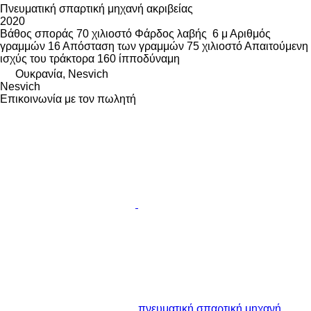
Πνευματική σπαρτική μηχανή ακριβείας
2020
Βάθος σποράς
70 χιλιοστό
Φάρδος λαβής
6 μ
Αριθμός
γραμμών
16
Απόσταση των γραμμών
75 χιλιοστό
Απαιτούμενη
ισχύς του τράκτορα
160 ίπποδύναμη
Ουκρανία, Nesvich
Nesvich
Επικοινωνία με τον πωλητή
πνευματική σπαρτική μηχανή