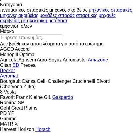
Κατηγορία
πνευματικές σπαρτικές μηχανές ακριβείας
μηχανικές σπαρτικές
μηχανές ακριβείας
μονάδες σποράς
σπαρτικές μηχανές
ακριβείας με ηλεκτρική μετάδοση
εμφάνιση όλων
Μάρκα
Δεν βρέθηκαν αποτελέσματα για αυτό το ερώτημα
AGCO
Accord
Monopill
Optima
Agricola
Agrisem
Agro-Soyuz
Agromaster
Amazone
Citan
ED
Precea
Becker
Aeromat
Bourgault
Cansa
Celli
Challenger
Crucianelli
Elvorti
(Chervona Zirka)
8
Vesta
Favorit
Franz Kleine
GIL
Gaspardo
Romina
SP
Gehl
Great Plains
PD
YP
Grimme
MATRIX
Harvest
Horizon
Horsch