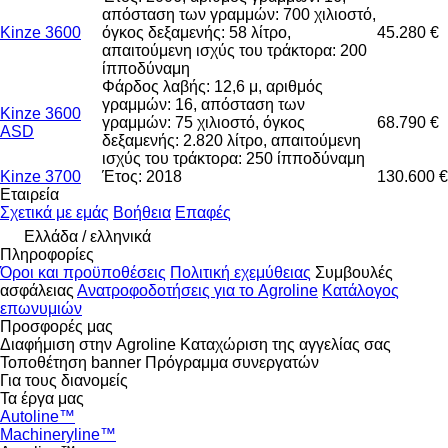
απόσταση των γραμμών: 700 χιλιοστό,
Kinze 3600
όγκος δεξαμενής: 58 λίτρο,
45.280 €
απαιτούμενη ισχύς του τράκτορα: 200
ίπποδύναμη
Φάρδος λαβής: 12,6 μ, αριθμός
γραμμών: 16, απόσταση των
Kinze 3600
γραμμών: 75 χιλιοστό, όγκος
68.790 €
ASD
δεξαμενής: 2.820 λίτρο, απαιτούμενη
ισχύς του τράκτορα: 250 ίπποδύναμη
Kinze 3700
Έτος: 2018
130.600 €
Εταιρεία
Σχετικά με εμάς
Βοήθεια
Επαφές
Ελλάδα / ελληνικά
Πληροφορίες
Όροι και προϋποθέσεις
Πολιτική εχεμύθειας
Συμβουλές
ασφάλειας
Ανατροφοδοτήσεις για το Agroline
Κατάλογος
επωνυμιών
Προσφορές μας
Διαφήμιση στην Agroline
Καταχώριση της αγγελίας σας
Τοποθέτηση banner
Πρόγραμμα συνεργατών
Για τους διανομείς
Τα έργα μας
Autoline™
Machineryline™