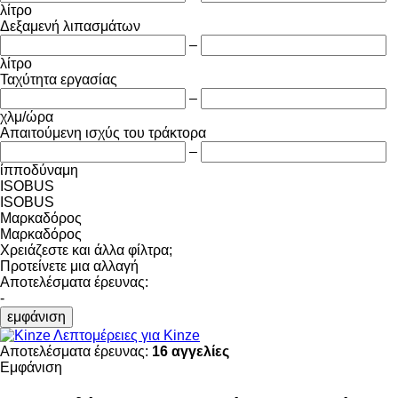
λίτρο
Δεξαμενή λιπασμάτων
–
λίτρο
Ταχύτητα εργασίας
–
χλμ/ώρα
Απαιτούμενη ισχύς του τράκτορα
–
ίπποδύναμη
ISOBUS
ISOBUS
Μαρκαδόρος
Μαρκαδόρος
Χρειάζεστε και άλλα φίλτρα;
Προτείνετε μια αλλαγή
Αποτελέσματα έρευνας:
-
εμφάνιση
Λεπτομέρειες για Kinze
Αποτελέσματα έρευνας:
16 αγγελίες
Εμφάνιση