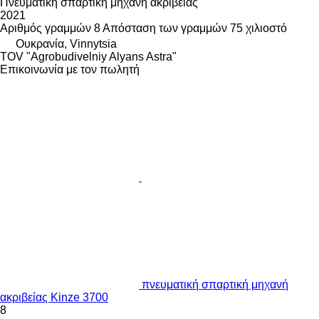
Πνευματική σπαρτική μηχανή ακριβείας
2021
Αριθμός γραμμών
8
Απόσταση των γραμμών
75 χιλιοστό
Ουκρανία, Vinnytsia
TOV "Agrobudivelniy Alyans Astra"
Επικοινωνία με τον πωλητή
πνευματική σπαρτική μηχανή
ακριβείας Kinze 3700
8