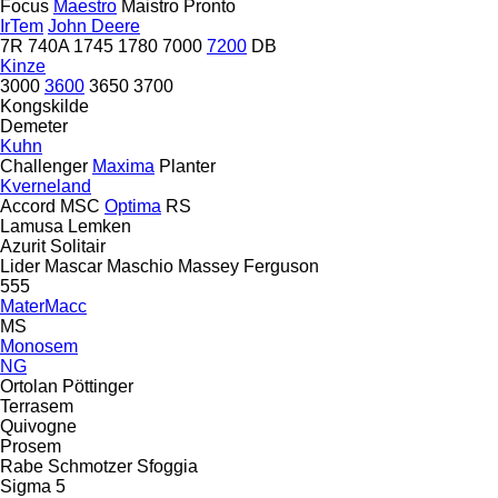
Focus
Maestro
Maistro
Pronto
IrTem
John Deere
7R
740A
1745
1780
7000
7200
DB
Kinze
3000
3600
3650
3700
Kongskilde
Demeter
Kuhn
Challenger
Maxima
Planter
Kverneland
Accord
MSC
Optima
RS
Lamusa
Lemken
Azurit
Solitair
Lider
Mascar
Maschio
Massey Ferguson
555
MaterMacc
MS
Monosem
NG
Ortolan
Pöttinger
Terrasem
Quivogne
Prosem
Rabe
Schmotzer
Sfoggia
Sigma 5