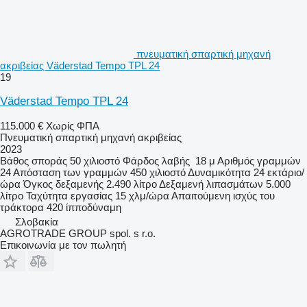
πνευματική σπαρτική μηχανή
ακριβείας Väderstad Tempo TPL 24
19
Väderstad Tempo TPL 24
115.000 €
Χωρίς ΦΠΑ
Πνευματική σπαρτική μηχανή ακριβείας
2023
Βάθος σποράς
50 χιλιοστό
Φάρδος λαβής
18 μ
Αριθμός γραμμών
24
Απόσταση των γραμμών
450 χιλιοστό
Δυναμικότητα
24 εκτάριο/
ώρα
Όγκος δεξαμενής
2.490 λίτρο
Δεξαμενή λιπασμάτων
5.000
λίτρο
Ταχύτητα εργασίας
15 χλμ/ώρα
Απαιτούμενη ισχύς του
τράκτορα
420 ίπποδύναμη
Σλοβακία
AGROTRADE GROUP spol. s r.o.
Επικοινωνία με τον πωλητή