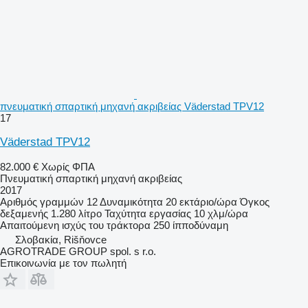
πνευματική σπαρτική μηχανή ακριβείας Väderstad TPV12
17
Väderstad TPV12
82.000 €
Χωρίς ΦΠΑ
Πνευματική σπαρτική μηχανή ακριβείας
2017
Αριθμός γραμμών
12
Δυναμικότητα
20 εκτάριο/ώρα
Όγκος
δεξαμενής
1.280 λίτρο
Ταχύτητα εργασίας
10 χλμ/ώρα
Απαιτούμενη ισχύς του τράκτορα
250 ίπποδύναμη
Σλοβακία, Rišňovce
AGROTRADE GROUP spol. s r.o.
Επικοινωνία με τον πωλητή