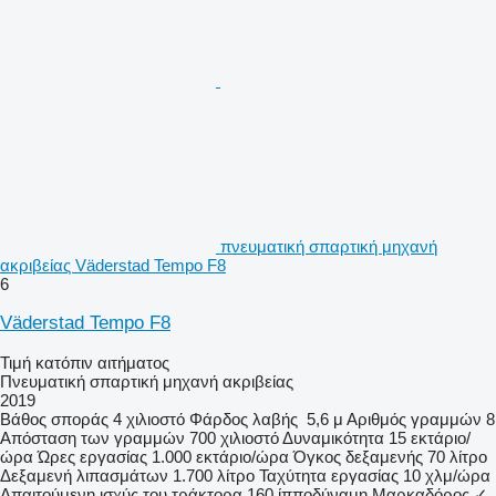
πνευματική σπαρτική μηχανή
ακριβείας Väderstad Tempo F8
6
Väderstad Tempo F8
Τιμή κατόπιν αιτήματος
Πνευματική σπαρτική μηχανή ακριβείας
2019
Βάθος σποράς
4 χιλιοστό
Φάρδος λαβής
5,6 μ
Αριθμός γραμμών
8
Απόσταση των γραμμών
700 χιλιοστό
Δυναμικότητα
15 εκτάριο/
ώρα
Ώρες εργασίας
1.000 εκτάριο/ώρα
Όγκος δεξαμενής
70 λίτρο
Δεξαμενή λιπασμάτων
1.700 λίτρο
Ταχύτητα εργασίας
10 χλμ/ώρα
Απαιτούμενη ισχύς του τράκτορα
160 ίπποδύναμη
Μαρκαδόρος
✓