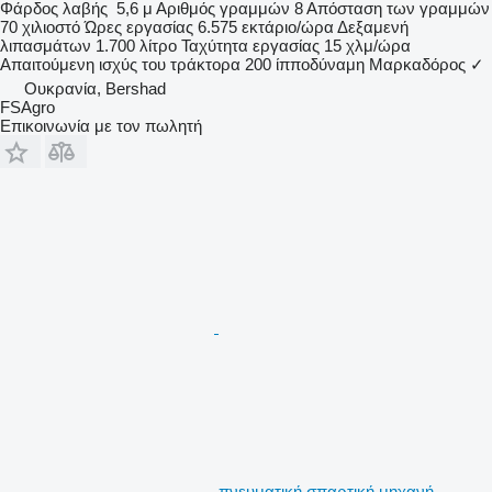
Φάρδος λαβής
5,6 μ
Αριθμός γραμμών
8
Απόσταση των γραμμών
70 χιλιοστό
Ώρες εργασίας
6.575 εκτάριο/ώρα
Δεξαμενή
λιπασμάτων
1.700 λίτρο
Ταχύτητα εργασίας
15 χλμ/ώρα
Απαιτούμενη ισχύς του τράκτορα
200 ίπποδύναμη
Μαρκαδόρος
✓
Ουκρανία, Bershad
FSAgro
Επικοινωνία με τον πωλητή
πνευματική σπαρτική μηχανή