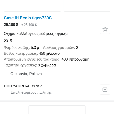
Case IH Ecolo tiger-730C
29.100 $
≈ 25.190 €
Όχημα καλλιέργειας εδάφους - φρέζα
2015
Φάρδος λαβής
5,3 μ
Αριθμός γραμμών
2
Βάθος κατεργασίας
450 χιλιοστό
Απαιτούμενη ισχύς του τράκτορα
400 ίπποδύναμη
Ταχύτητα εργασίας
9 χλμ/ώρα
Ουκρανία, Poltava
OOO "AGRO-ALYaNS"