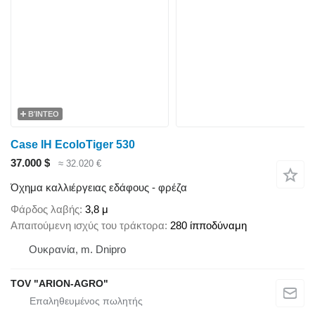
ΒΊΝΤΕΟ
Case IH EcoloTiger 530
37.000 $
≈ 32.020 €
Όχημα καλλιέργειας εδάφους - φρέζα
Φάρδος λαβής
3,8 μ
Απαιτούμενη ισχύς του τράκτορα
280 ίπποδύναμη
Ουκρανία, m. Dnipro
TOV "ARION-AGRO"