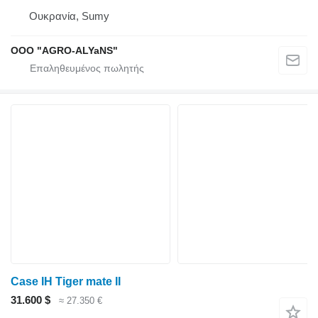
Ουκρανία, Sumy
OOO "AGRO-ALYaNS"
Case IH Tiger mate II
31.600 $
≈ 27.350 €