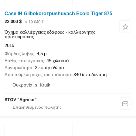
Case IH Glibokorozpushuvach Ecolo-Tiger 875
22.000 $
≈ 19.040 €
Όχημα καλλιέργειας εδάφους - καλλιεργητης
προετοιμασιας
2019
Φάρδος λαβής
4,5 μ
Βάθος κατεργασίας
45 χιλιοστό
Δυναμικότητα
2 εκτάριο/ώρα
Απαιτούμενη ισχύς του τράκτορα
340 ίπποδύναμη
Ουκρανία, s. Krutki
STOV "Agroko"