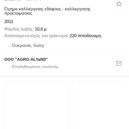
Όχημα καλλιέργειας εδάφους - καλλιεργητης
προετοιμασιας
2011
Φάρδος λαβής
10,6 μ
Απαιτούμενη ισχύς του τράκτορα
220 ίπποδύναμη
Ουκρανία, Sumy
OOO "AGRO-ALYaNS"