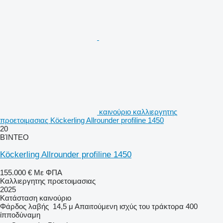
καινούριο καλλιεργητης
προετοιμασιας Köckerling Allrounder profiline 1450
20
ΒΊΝΤΕΟ
Köckerling Allrounder profiline 1450
155.000 €
Με ΦΠΑ
Καλλιεργητης προετοιμασιας
2025
Κατάσταση
καινούριο
Φάρδος λαβής
14,5 μ
Απαιτούμενη ισχύς του τράκτορα
400
ίπποδύναμη