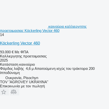
καινούριο καλλιεργητης
προετοιμασιας Köckerling Vector 460
14
Köckerling Vector 460
93.000 €
Με ΦΠΑ
Καλλιεργητης προετοιμασιας
2025
Κατάσταση
καινούριο
Φάρδος λαβής
4,6 μ
Απαιτούμενη ισχύς του τράκτορα
200
ίπποδύναμη
Ουκρανία, Pisochyn
TOV "AGROVEY UKRAYiNA"
Επικοινωνία με τον πωλητή