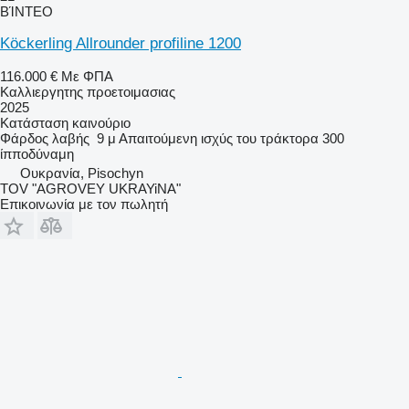
ΒΊΝΤΕΟ
Köckerling Allrounder profiline 1200
116.000 €
Με ΦΠΑ
Καλλιεργητης προετοιμασιας
2025
Κατάσταση
καινούριο
Φάρδος λαβής
9 μ
Απαιτούμενη ισχύς του τράκτορα
300
ίπποδύναμη
Ουκρανία, Pisochyn
TOV "AGROVEY UKRAYiNA"
Επικοινωνία με τον πωλητή