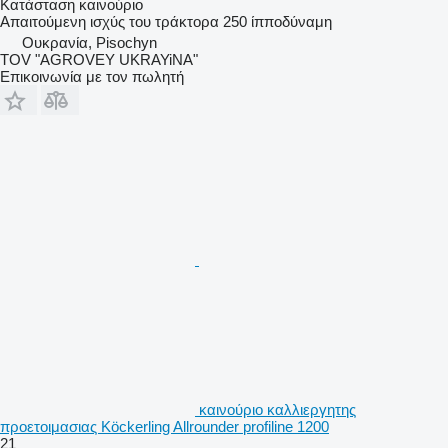
Κατάσταση
καινούριο
Απαιτούμενη ισχύς του τράκτορα
250 ίπποδύναμη
Ουκρανία, Pisochyn
TOV "AGROVEY UKRAYiNA"
Επικοινωνία με τον πωλητή
καινούριο καλλιεργητης
προετοιμασιας Köckerling Allrounder profiline 1200
21