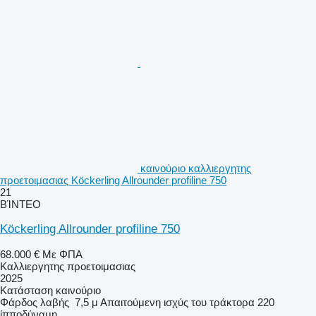
καινούριο καλλιεργητης
προετοιμασιας Köckerling Allrounder profiline 750
21
ΒΊΝΤΕΟ
Köckerling Allrounder profiline 750
68.000 €
Με ΦΠΑ
Καλλιεργητης προετοιμασιας
2025
Κατάσταση
καινούριο
Φάρδος λαβής
7,5 μ
Απαιτούμενη ισχύς του τράκτορα
220
ίπποδύναμη