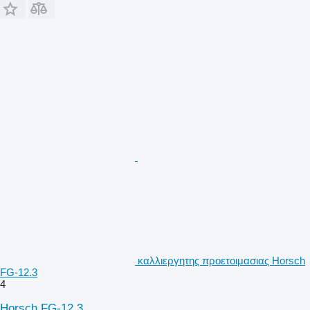
καλλιεργητης προετοιμασιας Horsch
FG-12.3
4
Horsch FG-12.3