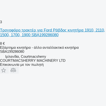
3
Τροχοφόρο τρακτέρ για Ford Ράβδος κινητήρα 1910, 2110,
1500, 1700, 1900 SBA199286080
8 €
Εξάρτημα κινητήρα - άλλο ανταλλακτικό κινητήρα
SBA199286080
Ιρλανδία, Courtmacsherry
COURTMACSHERRY MACHINERY LTD
Επικοινωνία με τον πωλητή