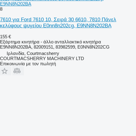
E9NN8N202BA
8
7610 για Ford 7610 10, Σειρά 30 6610, 7810 Πάνελ
κελύφους ψυγείου E0nn8n202cg, E9NN8N202BA
155 €
Εξάρτημα κινητήρα - άλλο ανταλλακτικό κινητήρα
E9NN8N202BA, 82009151, 83982599, E0NN8N202CG
Ιρλανδία, Courtmacsherry
COURTMACSHERRY MACHINERY LTD
Επικοινωνία με τον πωλητή