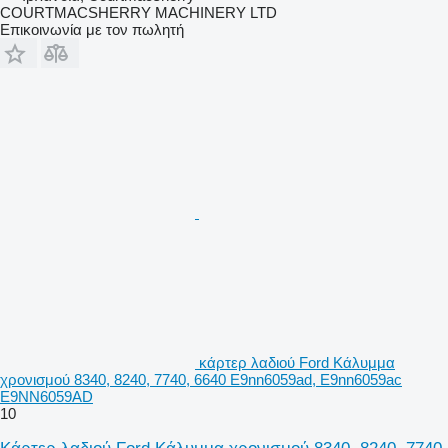
COURTMACSHERRY MACHINERY LTD
Επικοινωνία με τον πωλητή
κάρτερ λαδιού Ford Κάλυμμα
χρονισμού 8340, 8240, 7740, 6640 E9nn6059ad, E9nn6059ac
E9NN6059AD
10