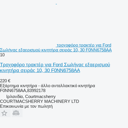
τροχοφόρο τρακτέρ για Ford
Σωλήνας εξαερισμού κινητήρα σειράς 10, 30 F0NN6758AA
10
Τροχοφόρο τρακτέρ για Ford Σωλήνας εξαερισμού
κινητήρα σειράς 10, 30 F0NN6758AA
220 €
Εξάρτημα κινητήρα - άλλο ανταλλακτικό κινητήρα
F0NN6758AA,83992178
Ιρλανδία, Courtmacsherry
COURTMACSHERRY MACHINERY LTD
Επικοινωνία με τον πωλητή