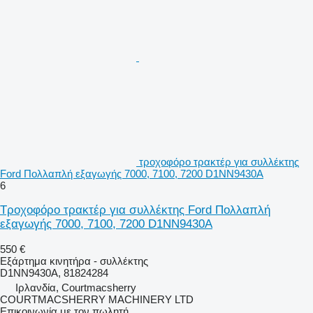
τροχοφόρο τρακτέρ για συλλέκτης
Ford Πολλαπλή εξαγωγής 7000, 7100, 7200 D1NN9430A
6
Τροχοφόρο τρακτέρ για συλλέκτης Ford Πολλαπλή
εξαγωγής 7000, 7100, 7200 D1NN9430A
550 €
Εξάρτημα κινητήρα - συλλέκτης
D1NN9430A, 81824284
Ιρλανδία, Courtmacsherry
COURTMACSHERRY MACHINERY LTD
Επικοινωνία με τον πωλητή