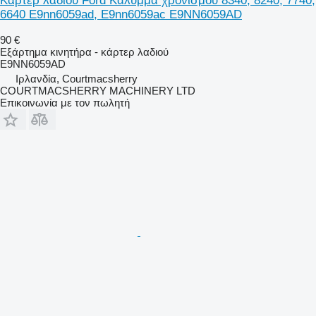
Κάρτερ λαδιού Ford Κάλυμμα χρονισμού 8340, 8240, 7740,
6640 E9nn6059ad, E9nn6059ac E9NN6059AD
90 €
Εξάρτημα κινητήρα - κάρτερ λαδιού
E9NN6059AD
Ιρλανδία, Courtmacsherry
COURTMACSHERRY MACHINERY LTD
Επικοινωνία με τον πωλητή