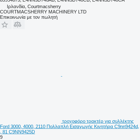
Ιρλανδία, Courtmacsherry
COURTMACSHERRY MACHINERY LTD
Επικοινωνία με τον πωλητή
τροχοφόρο τρακτέρ για συλλέκτης
Ford 3000, 4000, 2110 Πολλαπλή Εισαγωγής Κινητήρα C9nn9424d,
, 81 C9NN9425D
9