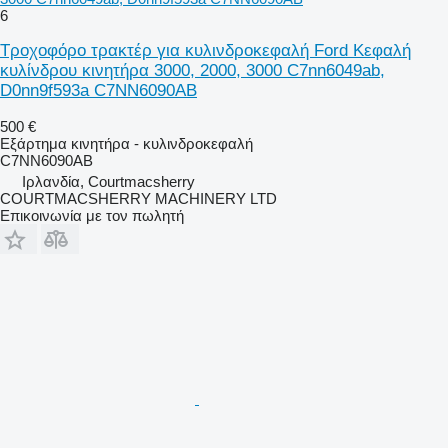
6
Τροχοφόρο τρακτέρ για κυλινδροκεφαλή Ford Κεφαλή
κυλίνδρου κινητήρα 3000, 2000, 3000 C7nn6049ab,
D0nn9f593a C7NN6090AB
500 €
Εξάρτημα κινητήρα - κυλινδροκεφαλή
C7NN6090AB
Ιρλανδία, Courtmacsherry
COURTMACSHERRY MACHINERY LTD
Επικοινωνία με τον πωλητή