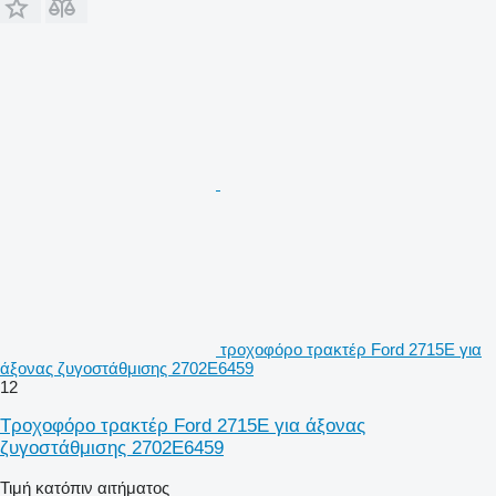
τροχοφόρο τρακτέρ Ford 2715E για
άξονας ζυγοστάθμισης 2702E6459
12
Τροχοφόρο τρακτέρ Ford 2715E για άξονας
ζυγοστάθμισης 2702E6459
Τιμή κατόπιν αιτήματος