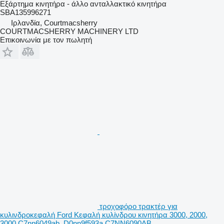
Εξάρτημα κινητήρα - άλλο ανταλλακτικό κινητήρα
SBA135996271
Ιρλανδία, Courtmacsherry
COURTMACSHERRY MACHINERY LTD
Επικοινωνία με τον πωλητή
τροχοφόρο τρακτέρ για
κυλινδροκεφαλή Ford Κεφαλή κυλίνδρου κινητήρα 3000, 2000,
3000 C7nn6049ab, D0nn9f593a C7NN6090AB