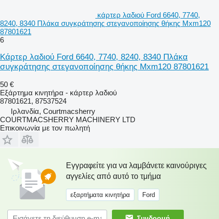
κάρτερ λαδιού Ford 6640, 7740,
8240, 8340 Πλάκα συγκράτησης στεγανοποίησης θήκης Mxm120
87801621
6
Κάρτερ λαδιού Ford 6640, 7740, 8240, 8340 Πλάκα
συγκράτησης στεγανοποίησης θήκης Mxm120 87801621
50 €
Εξάρτημα κινητήρα - κάρτερ λαδιού
87801621, 87537524
Ιρλανδία, Courtmacsherry
COURTMACSHERRY MACHINERY LTD
Επικοινωνία με τον πωλητή
Εγγραφείτε για να λαμβάνετε καινούριγες
αγγελίες από αυτό το τμήμα
εξαρτήματα κινητήρα
Ford
Συνδρομή