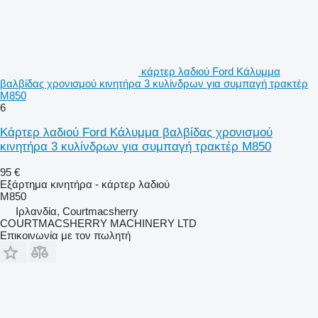
κάρτερ λαδιού Ford Κάλυμμα
βαλβίδας χρονισμού κινητήρα 3 κυλίνδρων για συμπαγή τρακτέρ
M850
6
Κάρτερ λαδιού Ford Κάλυμμα βαλβίδας χρονισμού
κινητήρα 3 κυλίνδρων για συμπαγή τρακτέρ M850
95 €
Εξάρτημα κινητήρα - κάρτερ λαδιού
M850
Ιρλανδία, Courtmacsherry
COURTMACSHERRY MACHINERY LTD
Επικοινωνία με τον πωλητή