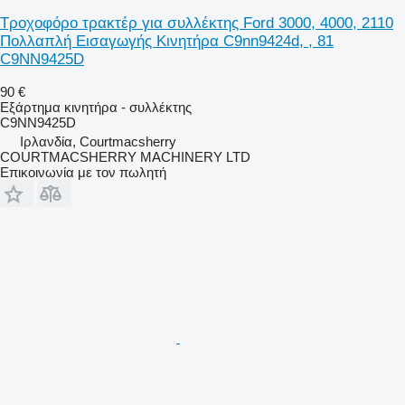
Τροχοφόρο τρακτέρ για συλλέκτης Ford 3000, 4000, 2110
Πολλαπλή Εισαγωγής Κινητήρα C9nn9424d, , 81
C9NN9425D
90 €
Εξάρτημα κινητήρα - συλλέκτης
C9NN9425D
Ιρλανδία, Courtmacsherry
COURTMACSHERRY MACHINERY LTD
Επικοινωνία με τον πωλητή