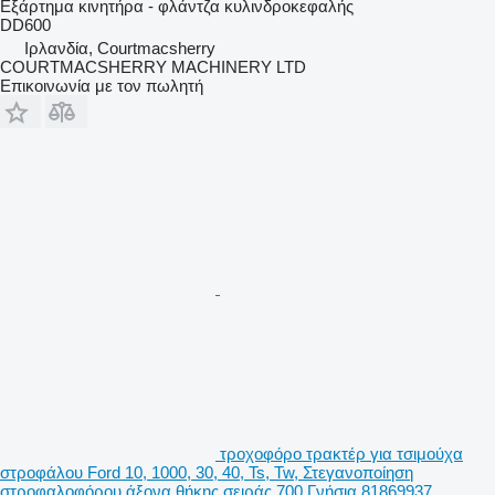
Εξάρτημα κινητήρα - φλάντζα κυλινδροκεφαλής
DD600
Ιρλανδία, Courtmacsherry
COURTMACSHERRY MACHINERY LTD
Επικοινωνία με τον πωλητή
τροχοφόρο τρακτέρ για τσιμούχα
στροφάλου Ford 10, 1000, 30, 40, Ts, Tw, Στεγανοποίηση
στροφαλοφόρου άξονα θήκης σειράς 700 Γνήσια 81869937