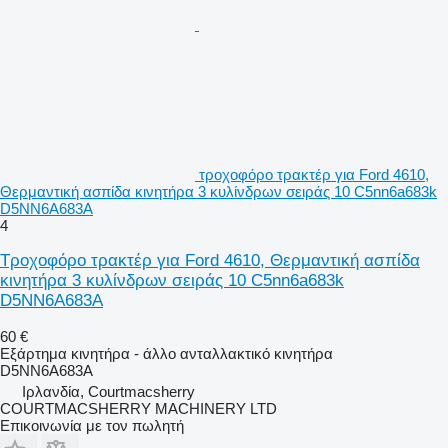
τροχοφόρο τρακτέρ για Ford 4610,
Θερμαντική ασπίδα κινητήρα 3 κυλίνδρων σειράς 10 C5nn6a683k
D5NN6A683A
4
Τροχοφόρο τρακτέρ για Ford 4610, Θερμαντική ασπίδα
κινητήρα 3 κυλίνδρων σειράς 10 C5nn6a683k
D5NN6A683A
60 €
Εξάρτημα κινητήρα - άλλο ανταλλακτικό κινητήρα
D5NN6A683A
Ιρλανδία, Courtmacsherry
COURTMACSHERRY MACHINERY LTD
Επικοινωνία με τον πωλητή