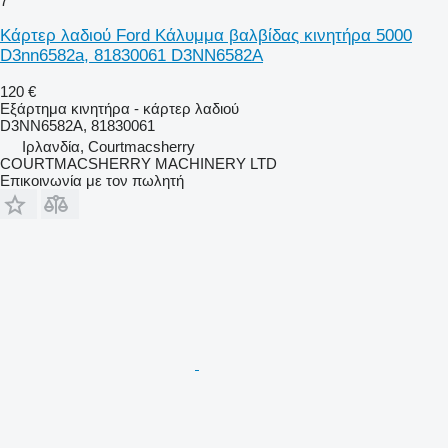
7
Κάρτερ λαδιού Ford Κάλυμμα βαλβίδας κινητήρα 5000
D3nn6582a, 81830061 D3NN6582A
120 €
Εξάρτημα κινητήρα - κάρτερ λαδιού
D3NN6582A, 81830061
Ιρλανδία, Courtmacsherry
COURTMACSHERRY MACHINERY LTD
Επικοινωνία με τον πωλητή