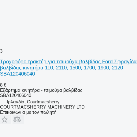
3
Τροχοφόρο τρακτέρ για τσιμούχα βαλβίδας Ford Σφραγίδα
βαλβίδας κινητήρα 110, 2110, 1500, 1700, 1900, 2120
SBA120406040
8 €
Εξάρτημα κινητήρα - τσιμούχα βαλβίδας
SBA120406040
Ιρλανδία, Courtmacsherry
COURTMACSHERRY MACHINERY LTD
Επικοινωνία με τον πωλητή