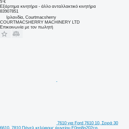
9 €
Εξάρτημα κινητήρα - άλλο ανταλλακτικό κινητήρα
83907851
Ιρλανδία, Courtmacsherry
COURTMACSHERRY MACHINERY LTD
Επικοινωνία με τον πωλητή
7610 για Ford 7610 10, Σειρά 30
6610, 7810 Πάνελ κελύφους ψυγείου E0nn8n202cg,