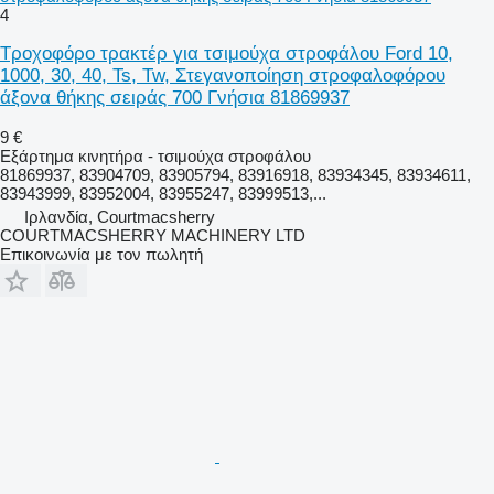
4
Τροχοφόρο τρακτέρ για τσιμούχα στροφάλου Ford 10,
1000, 30, 40, Ts, Tw, Στεγανοποίηση στροφαλοφόρου
άξονα θήκης σειράς 700 Γνήσια 81869937
9 €
Εξάρτημα κινητήρα - τσιμούχα στροφάλου
81869937, 83904709, 83905794, 83916918, 83934345, 83934611,
83943999, 83952004, 83955247, 83999513,...
Ιρλανδία, Courtmacsherry
COURTMACSHERRY MACHINERY LTD
Επικοινωνία με τον πωλητή