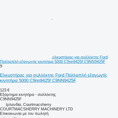
ελκυστήρας για συλλέκτης Ford
Πολλαπλή εξαγωγής κινητήρα 5000 C9nn9425f C9NN9425F
9
Ελκυστήρας για συλλέκτης Ford Πολλαπλή εξαγωγής
κινητήρα 5000 C9nn9425f C9NN9425F
123 €
Εξάρτημα κινητήρα - συλλέκτης
C9NN9425F
Ιρλανδία, Courtmacsherry
COURTMACSHERRY MACHINERY LTD
Επικοινωνία με τον πωλητή