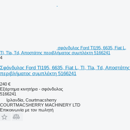
σφόνδυλος Ford Tl195, 6635, Fiat L,
Tl, Tla, Td, Αποστάτης περιβλήματος συμπλέκτη 5166241
4
Σφόνδυλος Ford Tl195, 6635, Fiat L, Tl, Tla, Td, Αποστάτης
περιβλήματος συμπλέκτη 5166241
240 €
Εξάρτημα κινητήρα - σφόνδυλος
5166241
Ιρλανδία, Courtmacsherry
COURTMACSHERRY MACHINERY LTD
Επικοινωνία με τον πωλητή