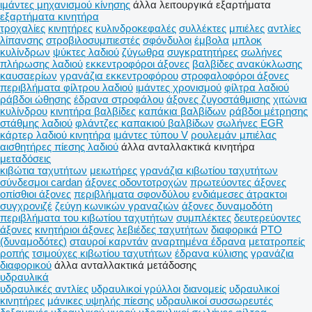
ιμάντες μηχανισμού κίνησης
άλλα λειτουργικά εξαρτήματα
εξαρτήματα κινητήρα
τροχαλίες
κινητήρες
κυλινδροκεφαλές
συλλέκτες
μπιέλες
αντλίες
λίπανσης
στροβιλοσυμπιεστές
σφόνδυλοι
έμβολα
μπλοκ
κυλίνδρων
ψύκτες λαδιού
ζύγωθρα
συγκρατητήρες
σωλήνες
πλήρωσης λαδιού
εκκεντροφόροι άξονες
βαλβίδες ανακύκλωσης
καυσαερίων
γρανάζια εκκεντροφόρου
στροφαλοφόροι άξονες
περιβλήματα φίλτρου λαδιού
ιμάντες χρονισμού
φίλτρα λαδιού
ράβδοι ώθησης
έδρανα στροφάλου
άξονες ζυγοστάθμισης
χιτώνια
κυλίνδρου
κινητήρα βαλβίδες
καπάκια βαλβίδων
ράβδοι μέτρησης
στάθμης λαδιού
φλάντζες καπακιού βαλβίδων
σωλήνες EGR
κάρτερ λαδιού κινητήρα
ιμάντες τύπου V
ρουλεμάν μπιέλας
αισθητήρες πίεσης λαδιού
άλλα ανταλλακτικά κινητήρα
μεταδόσεις
κιβώτια ταχυτήτων
μειωτήρες
γρανάζια κιβωτίου ταχυτήτων
σύνδεσμοι cardan
άξονες οδοντοτροχών
πρωτεύοντες άξονες
οπίσθιοι άξονες
περιβλήματα σφονδύλου
ενδιάμεσες άτρακτοι
συγχρονιζέ
ζεύγη κωνικών γραναζιών
άξονες δυναμοδότη
περιβλήματα του κιβωτίου ταχυτήτων
συμπλέκτες
δευτερεύοντες
άξονες
κινητήριοι άξονες
λεβιέδες ταχυτήτων
διαφορικά
PTO
(δυναμοδότες)
σταυροί καρντάν
αναρτημένα έδρανα
μετατροπείς
ροπής
τσιμούχες κιβωτίου ταχυτήτων
έδρανα κύλισης
γρανάζια
διαφορικού
άλλα ανταλλακτικά μετάδοσης
υδραυλικά
υδραυλικές αντλίες
υδραυλικοί γρύλλοι
διανομείς
υδραυλικοί
κινητήρες
μάνικες υψηλής πίεσης
υδραυλικοί συσσωρευτές