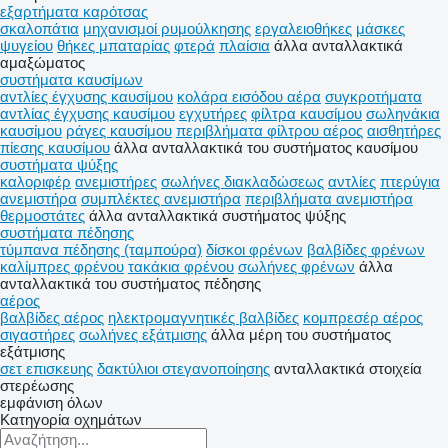
εξαρτήματα καρότσας
σκαλοπάτια
μηχανισμοί ρυμούλκησης
εργαλειοθήκες
μάσκες
ψυγείου
θήκες μπαταρίας
φτερά
πλαίσια
άλλα ανταλλακτικά
αμαξώματος
συστήματα καυσίμων
αντλίες έγχυσης καυσίμου
κολάρα εισόδου αέρα
συγκροτήματα
αντλίας έγχυσης καυσίμου
εγχυτήρες
φίλτρα καυσίμου
σωληνάκια
καυσίμου
ράγες καυσίμου
περιβλήματα φίλτρου αέρος
αισθητήρες
πίεσης καυσίμου
άλλα ανταλλακτικά του συστήματος καυσίμου
συστήματα ψύξης
καλοριφέρ
ανεμιστήρες
σωλήνες διακλαδώσεως
αντλίες
πτερύγια
ανεμιστήρα
συμπλέκτες ανεμιστήρα
περιβλήματα ανεμιστήρα
θερμοστάτες
άλλα ανταλλακτικά συστήματος ψύξης
συστήματα πέδησης
τύμπανα πέδησης (ταμπούρα)
δίσκοι φρένων
βαλβίδες φρένων
καλίμπρες φρένου
τακάκια φρένου
σωλήνες φρένων
άλλα
ανταλλακτικά του συστήματος πέδησης
αέρος
βαλβίδες αέρος
ηλεκτρομαγνητικές βαλβίδες
κομπρεσέρ αέρος
σιγαστήρες
σωλήνες εξάτμισης
άλλα μέρη του συστήματος
εξάτμισης
σετ επισκευης
δακτύλιοι στεγανοποίησης
ανταλλακτικά
στοιχεία
στερέωσης
εμφάνιση όλων
Κατηγορία οχημάτων