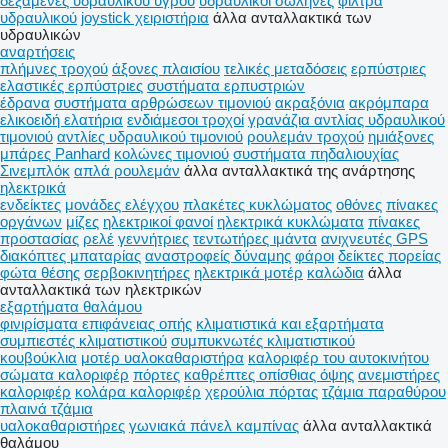
δεξαμενές υδραυλικού υγρού
υδραυλικοί σωλήνες
φίλτρα
υδραυλικού
joystick χειριστήρια
άλλα ανταλλακτικά των
υδραυλικών
αναρτήσεις
πλήμνες τροχού
άξονες πλαισίου
τελικές μεταδόσεις
ερπύστριες
ελαστικές ερπύστριες
συστήματα ερπυστριών
έδρανα
συστήματα αρθρώσεων τιμονιού
ακραξόνια
ακρόμπαρα
ελικοειδή ελατήρια
ενδιάμεσοι τροχοί
γρανάζια αντλίας υδραυλικού
τιμονιού
αντλίες υδραυλικού τιμονιού
ρουλεμάν τροχού
ημιάξονες
μπάρες Panhard
κολώνες τιμονιού
συστήματα πηδαλιουχίας
Σινεμπλόκ
απλά ρουλεμάν
άλλα ανταλλακτικά της ανάρτησης
ηλεκτρικά
ενδείκτες
μονάδες ελέγχου
πλακέτες κυκλώματος
οθόνες
πίνακες
οργάνων
μίζες
ηλεκτρικοί φανοί
ηλεκτρικά κυκλώματα
πίνακες
προστασίας
ρελέ
γεννήτριες
τεντωτήρες ιμάντα
ανιχνευτές GPS
διακόπτες μπαταρίας
αναστροφείς δύναμης
φάροι
δείκτες πορείας
φώτα θέσης
σερβοκινητήρες
ηλεκτρικά μοτέρ
καλώδια
άλλα
ανταλλακτικά των ηλεκτρικών
εξαρτήματα θαλάμου
φινιρίσματα επιφάνειας οπής
κλιματιστικά και εξαρτήματα
συμπιεστές κλιματιστικού
συμπυκνωτές κλιματιστικού
κουβούκλια
μοτέρ υαλοκαθαριστήρα
καλοριφέρ του αυτοκινήτου
σώματα καλοριφέρ
πόρτες
καθρέπτες οπίσθιας όψης
ανεμιστήρες
καλοριφέρ
κολάρα καλοριφέρ
χερούλια πόρτας
τζάμια παραθύρου
πλαινά τζάμια
υαλοκαθαριστήρες
γωνιακά πάνελ καμπίνας
άλλα ανταλλακτικά
θαλάμου