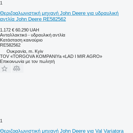
1
Θεριζοαλωνιστική μηχανή John Deere για υδραυλική
αντλία John Deere RE582562
1.172 €
60.290 UAH
Ανταλλακτικό - υδραυλική αντλία
Κατάσταση
καινούριο
RE582562
Ουκρανία, m. Kyiv
TOV «TORGOVA KOMPANIYa «LAD I MIR AGRO»
Επικοινωνία με τον πωλητή
1
Θεριζοαλωνιστική μηχανή John Deere για Val Variatora