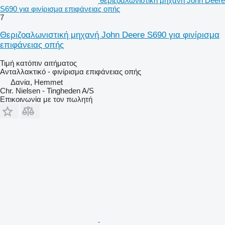
θεριζοαλωνιστική μηχανή John Deere
S690 για φινίρισμα επιφάνειας οπής
7
Θεριζοαλωνιστική μηχανή John Deere S690 για φινίρισμα
επιφάνειας οπής
Τιμή κατόπιν αιτήματος
Ανταλλακτικό - φινίρισμα επιφάνειας οπής
Δανία, Hemmet
Chr. Nielsen - Tingheden A/S
Επικοινωνία με τον πωλητή