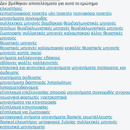
Δεν βρέθηκαν αποτελέσματα για αυτό το ερώτημα
ελκυστήρες
ερπυστριοφόρα τρακτέρ
μίνι τρακτέρ
τροχοφόρα τρακτέρ
μηχανήματα συγκομιδής
συλλεκτικές μηχανές βαμβακιού
θεριζοαλωνιστικές μηχανές
τεύτλων
θεριζοαλωνιστικές μηχανές
θεριζοαλωνιστικές μηχανές
ζωοτροφής
συλλεκτικές μηχανές καλαμποκιού
άλλες θεριστικές
μηχανές
θεριστικές μηχανές
θεριστικές μηχανές καλαμποκιού
κεφαλές θεριστικής μηχανής
μηχανές κοπής σιρού
οχήματα καλλιέργειας εδάφους
σβάρνες
φρέζες
καλλιεργητές
σπαρτικά και φυτευτικά μηχανήματα
μηχανήματα ποτίσματος και
άρδευσης
συστήματα άρδευσης
μηχανήματα διασποράς λιπασμάτων
λιπασματοδιανομείς
εξοπλισμοί επεξεργασίας σιταριού
μηχανήματα συγκομιδής αχύρου
γεωργικοί φορτωτές
χορτοκοπτικά
μηχανήματα για κτηνοτροφία
εξοπλισμοί κτηνοτροφίας
εξοπλισμοί για ζωοτροφές
μεταφορικά οχήματα
μηχανήματα δασικής εκμετάλλευσης
δασικοί ελκυστήρες
μεταφορείς ξυλείας
συλλεκτικές μηχανές
κηπευτικά μηχανήματα