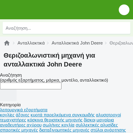
Ανταλλακτικά
Ανταλλακτικά John Deere
Θεριζοαλων
Θεριζοαλωνιστική μηχανή για
ανταλλακτικά John Deere
Αναζήτηση
(αριθμός εξαρτήματος, μάρκα, μοντέλο, ανταλλακτικό)
Κατηγορία
λειτουργικά εξαρτήματα
κοχλίες
άξονες
κυρτά παρελκόμενα συγκομιδής
αλυσοτροχοί
τεμαχιστήρες
κόσκινα θερισιτκής μηχανής
δίσκοι
μαχαίρια
αναδευτήρες αχύρου
σωλήνες κοχλία
συλλεκτικές αλυσίδες
σπαρτικές μηχανές
διαταξινομητικές μηχανές
στύλοι ανάρτησης