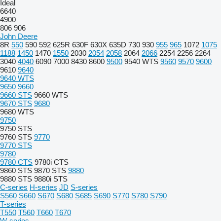
Ideal
6640
4900
806
906
John Deere
8R
550
590
592
625R
630F
630X
635D
730
930
955
965
1072
1075
1188
1450
1470
1550
2030
2054
2058
2064
2066
2254
2256
2264
3040
4040
6090
7000
8430
8600
9500
9540 WTS
9560
9570
9600
9610
9640
9640 WTS
9650
9660
9660 STS
9660 WTS
9670 STS
9680
9680 WTS
9750
9750 STS
9760 STS
9770
9770 STS
9780
9780 CTS
9780i CTS
9860 STS
9870 STS
9880
9880 STS
9880i STS
C-series
H-series
JD
S-series
S560
S660
S670
S680
S685
S690
S770
S780
S790
T-series
T550
T560
T660
T670
W-series