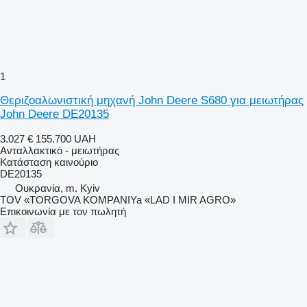
1
Θεριζοαλωνιστική μηχανή John Deere S680 για μειωτήρας
John Deere DE20135
3.027 €
155.700 UAH
Ανταλλακτικό - μειωτήρας
Κατάσταση
καινούριο
DE20135
Ουκρανία, m. Kyiv
TOV «TORGOVA KOMPANIYa «LAD I MIR AGRO»
Επικοινωνία με τον πωλητή