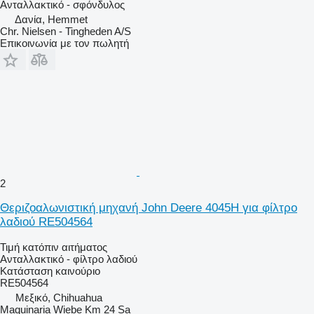
Ανταλλακτικό - σφόνδυλος
Δανία, Hemmet
Chr. Nielsen - Tingheden A/S
Επικοινωνία με τον πωλητή
2
Θεριζοαλωνιστική μηχανή John Deere 4045H για φίλτρο
λαδιού RE504564
Τιμή κατόπιν αιτήματος
Ανταλλακτικό - φίλτρο λαδιού
Κατάσταση
καινούριο
RE504564
Μεξικό, Chihuahua
Maquinaria Wiebe Km 24 Sa