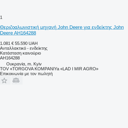
1
Θεριζοαλωνιστική μηχανή John Deere για ενδείκτης John
Deere AH164288
1.081 €
55.590 UAH
Ανταλλακτικό - ενδείκτης
Κατάσταση
καινούριο
AH164288
Ουκρανία, m. Kyiv
TOV «TORGOVA KOMPANIYa «LAD I MIR AGRO»
Επικοινωνία με τον πωλητή