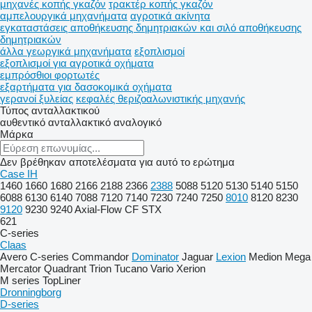
μηχανές κοπής γκαζόν
τρακτέρ κοπής γκαζόν
αμπελουργικά μηχανήματα
αγροτικά ακίνητα
εγκαταστάσεις αποθήκευσης δημητριακών και σιλό αποθήκευσης
δημητριακών
άλλα γεωργικά μηχανήματα
εξοπλισμοί
εξοπλισμοί για αγροτικά οχήματα
εμπρόσθιοι φορτωτές
εξαρτήματα για δασοκομικά οχήματα
γερανοί ξυλείας
κεφαλές θεριζοαλωνιστικής μηχανής
Τύπος ανταλλακτικού
αυθεντικό ανταλλακτικό
αναλογικό
Μάρκα
Δεν βρέθηκαν αποτελέσματα για αυτό το ερώτημα
Case IH
1460
1660
1680
2166
2188
2366
2388
5088
5120
5130
5140
5150
6088
6130
6140
7088
7120
7140
7230
7240
7250
8010
8120
8230
9120
9230
9240
Axial-Flow
CF
STX
621
C-series
Claas
Avero
C-series
Commandor
Dominator
Jaguar
Lexion
Medion
Mega
Mercator
Quadrant
Trion
Tucano
Vario
Xerion
M series
TopLiner
Dronningborg
D-series