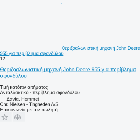
θεριζοαλωνιστική μηχανή John Deere
955 για περίβλημα σφονδύλου
12
Θεριζοαλωνιστική μηχανή John Deere 955 για περίβλημα
σφονδύλου
Τιμή κατόπιν αιτήματος
Ανταλλακτικό - περίβλημα σφονδύλου
Δανία, Hemmet
Chr. Nielsen - Tingheden A/S
Επικοινωνία με τον πωλητή