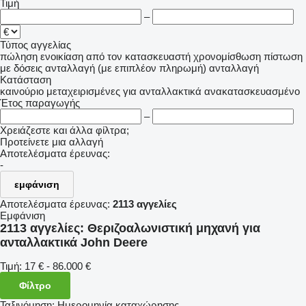
Τιμή
–
Τύπος αγγελίας
πώληση
ενοικίαση
από τον κατασκευαστή
χρονομίσθωση
πίστωση
με δόσεις
ανταλλαγή (με επιπλέον πληρωμή)
ανταλλαγή
Κατάσταση
καινούριο
μεταχειρισμένες
για ανταλλακτικά
ανακατασκευασμένο
Έτος παραγωγής
–
Χρειάζεστε και άλλα φίλτρα;
Προτείνετε μια αλλαγή
Αποτελέσματα έρευνας:
-
εμφάνιση
Αποτελέσματα έρευνας:
2113 αγγελίες
Εμφάνιση
2113 αγγελίες:
Θεριζοαλωνιστική μηχανή για
ανταλλακτικά John Deere
Τιμή:
17 € - 86.000 €
Φίλτρο
Ταξινόμηση
:
Ημερομηνία καταχώρησης