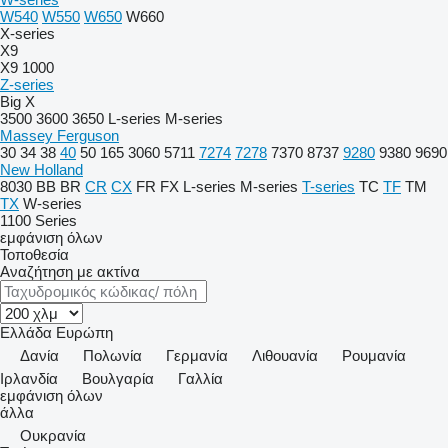
W540
W550
W650
W660
X-series
X9
X9 1000
Z-series
Big X
3500
3600
3650
L-series
M-series
Massey Ferguson
30
34
38
40
50
165
3060
5711
7274
7278
7370
8737
9280
9380
9690
New Holland
8030
BB
BR
CR
CX
FR
FX
L-series
M-series
T-series
TC
TF
TM
TX
W-series
1100 Series
εμφάνιση όλων
Τοποθεσία
Αναζήτηση με ακτίνα
Ελλάδα
Ευρώπη
Δανία
Πολωνία
Γερμανία
Λιθουανία
Ρουμανία
Ιρλανδία
Βουλγαρία
Γαλλία
εμφάνιση όλων
άλλα
Ουκρανία