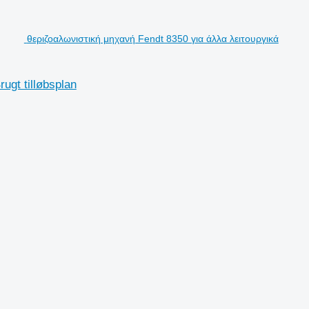
θεριζοαλωνιστική μηχανή Fendt 8350 για άλλα λειτουργικά
gt tilløbsplan