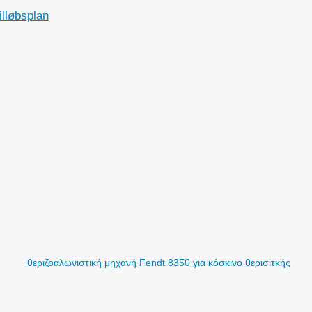
lløbsplan
θεριζοαλωνιστική μηχανή Fendt 8350 για κόσκινο θερισιτκής