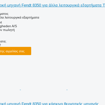
ική μηχανή Fendt 8350 για άλλα λειτουργικά εξαρτήματα Ti
ήματος
λλα λειτουργικά εξαρτήματα
et
ingheden A/S
τον πωλητή
ατα;
!
της αγγελίας σας
ική μηχανή Fendt 8350 για κόσκινο θερισιτκής μηχανής