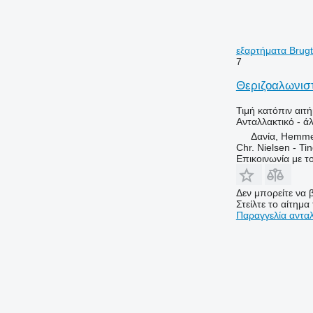
εξαρτήματα Brugt 
7
Θεριζοαλωνιστ
Τιμή κατόπιν αιτ
Ανταλλακτικό - ά
Δανία, Hemm
Chr. Nielsen - T
Επικοινωνία με 
Δεν μπορείτε να β
Στείλτε το αίτημα
Παραγγελία αντα