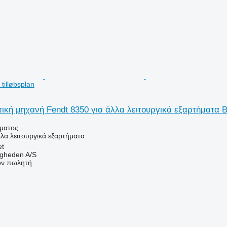
tilløbsplan
ική μηχανή Fendt 8350 για άλλα λειτουργικά εξαρτήματα Bru
ήματος
λλα λειτουργικά εξαρτήματα
et
ingheden A/S
τον πωλητή