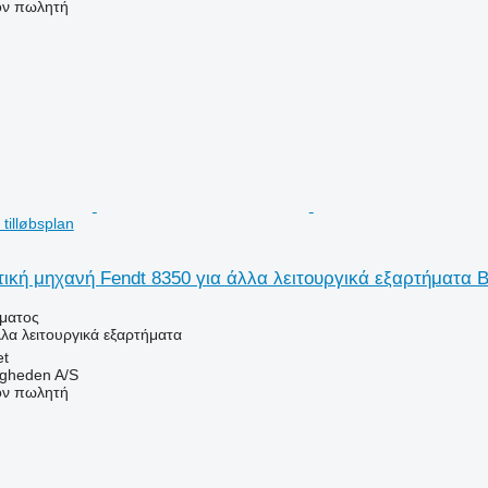
τον πωλητή
tilløbsplan
ική μηχανή Fendt 8350 για άλλα λειτουργικά εξαρτήματα Bru
ήματος
λλα λειτουργικά εξαρτήματα
et
ingheden A/S
τον πωλητή