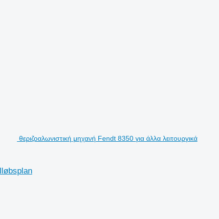
θεριζοαλωνιστική μηχανή Fendt 8350 για άλλα λειτουργικά
lløbsplan