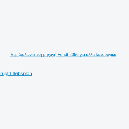
θεριζοαλωνιστική μηχανή Fendt 8350 για άλλα λειτουργικά
gt tilløbsplan