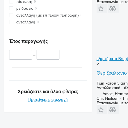
3040
πίστωση
Επικοινωνία με 
4040
με δόσεις
6090
ανταλλαγή (με επιπλέον πληρωμή)
7000
ανταλλαγή
8430
8600
Έτος παραγωγής
9500
9540 WTS
–
9560
εξαρτήματα Brugt 
9570
6
9600
Θεριζοαλωνιστ
9610
9640
Τιμή κατόπιν αιτ
Ανταλλακτικό - ά
9650
Χρειάζεστε και άλλα φίλτρα;
Δανία, Hemm
9660
Chr. Nielsen - T
Προτείνετε μια αλλαγή
Επικοινωνία με 
9670 STS
9680
9750
9760 STS