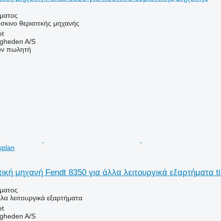
ήματος
όσκινο θερισιτκής μηχανής
et
ingheden A/S
τον πωλητή
splan
ική μηχανή Fendt 8350 για άλλα λειτουργικά εξαρτήματα ti
ήματος
λλα λειτουργικά εξαρτήματα
et
ingheden A/S