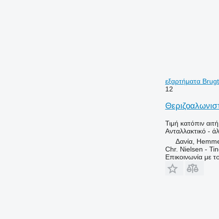
9770
9780
9860 STS
9870 STS
9880
C-series
H-series
εξαρτήματα Brugt 
JD
12
S-series
Θεριζοαλωνιστ
T-series
W-series
Τιμή κατόπιν αιτ
Ανταλλακτικό - ά
X-series
Δανία, Hemm
Z-series
Chr. Nielsen - T
Επικοινωνία με 