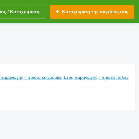
δος / Καταχώρηση
Καταχώριση της αγγελίας σας
 παραγωγής - πρώτα καινούριες
Έτος παραγωγής - πρώτα παλιές