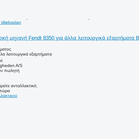
tilløbsplan
ική μηχανή Fendt 8350 για άλλα λειτουργικά εξαρτήματα Bru
ήματος
λλα λειτουργικά εξαρτήματα
et
ingheden A/S
τον πωλητή
ρείτε ανταλλακτικό;
 τώρα
λλακτικού