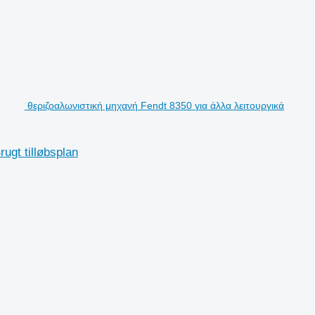
θεριζοαλωνιστική μηχανή Fendt 8350 για άλλα λειτουργικά
gt tilløbsplan