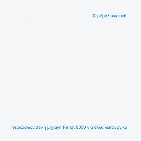
θεριζοαλωνιστική
θεριζοαλωνιστική μηχανή Fendt 8350 για άλλα λειτουργικά