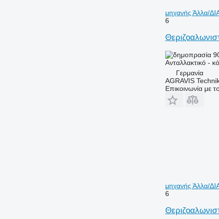
μηχανής Άλλα/ΔΙ
6
Θεριζοαλωνιστ
9
Ανταλλακτικό - κ
Γερμανία
AGRAVIS Technik
Επικοινωνία με 
μηχανής Άλλα/ΔΙ
6
Θεριζοαλωνιστ