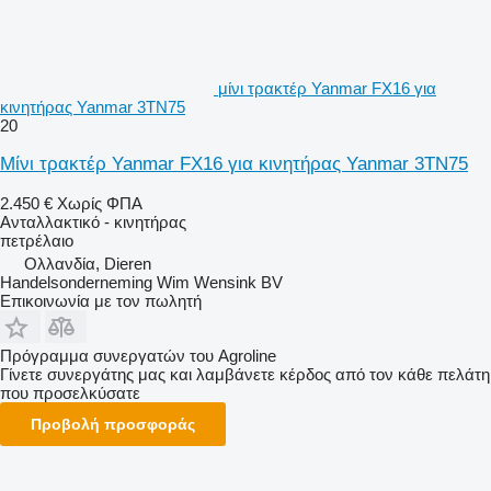
μίνι τρακτέρ Yanmar FX16 για
κινητήρας Yanmar 3TN75
20
Μίνι τρακτέρ Yanmar FX16 για κινητήρας Yanmar 3TN75
2.450 €
Χωρίς ΦΠΑ
Ανταλλακτικό - κινητήρας
πετρέλαιο
Ολλανδία, Dieren
Handelsonderneming Wim Wensink BV
Επικοινωνία με τον πωλητή
Πρόγραμμα συνεργατών του Agroline
Γίνετε συνεργάτης μας και λαμβάνετε κέρδος από τον κάθε πελάτη
που προσελκύσατε
Προβολή προσφοράς