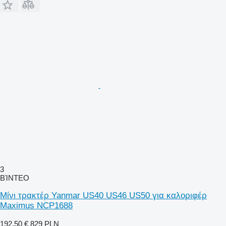
3
ΒΊΝΤΕΟ
Μίνι τρακτέρ Yanmar US40 US46 US50 για καλοριφέρ
Maximus NCP1688
192,50 €
829 PLN