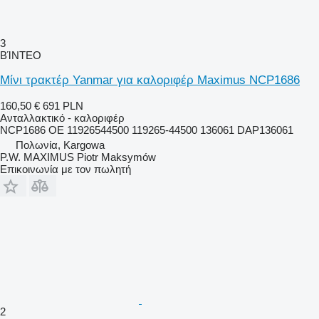
3
ΒΊΝΤΕΟ
Μίνι τρακτέρ Yanmar για καλοριφέρ Maximus NCP1686
160,50 €
691 PLN
Ανταλλακτικό - καλοριφέρ
NCP1686 OE 11926544500 119265-44500 136061 DAP136061
Πολωνία, Kargowa
P.W. MAXIMUS Piotr Maksymów
Επικοινωνία με τον πωλητή
2