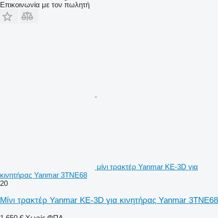
Επικοινωνία με τον πωλητή
μίνι τρακτέρ Yanmar KE-3D για
κινητήρας Yanmar 3TNE68
20
Μίνι τρακτέρ Yanmar KE-3D για κινητήρας Yanmar 3TNE68
1.650 €
Χωρίς ΦΠΑ