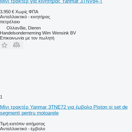
Μίνι τρακτέρ για κινητήρας Yanmar 3TNV84-T
3.950 €
Χωρίς ΦΠΑ
Ανταλλακτικό - κινητήρας
πετρέλαιο
Ολλανδία, Dieren
Handelsonderneming Wim Wensink BV
Επικοινωνία με τον πωλητή
1
Μίνι τρακτέρ Yanmar 3TNE72 για έμβολο Piston și set de
segmenți pentru motoarele
Τιμή κατόπιν αιτήματος
Ανταλλακτικό - έμβολο