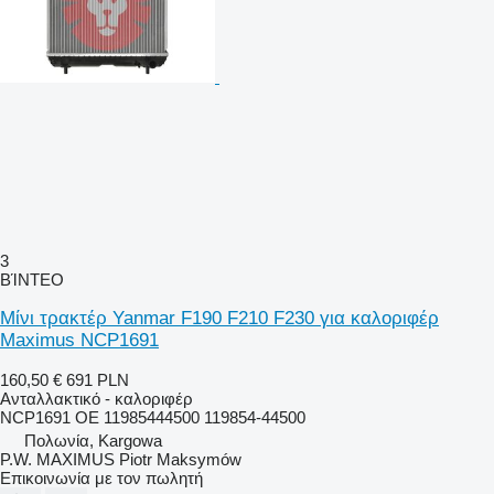
3
ΒΊΝΤΕΟ
Μίνι τρακτέρ Yanmar F190 F210 F230 για καλοριφέρ
Maximus NCP1691
160,50 €
691 PLN
Ανταλλακτικό - καλοριφέρ
NCP1691 OE 11985444500 119854-44500
Πολωνία, Kargowa
P.W. MAXIMUS Piotr Maksymów
Επικοινωνία με τον πωλητή