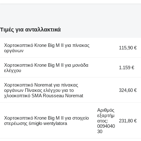
Τιμές για ανταλλακτικά
Χορτοκοπτικό Krone Big M II για πίνακας
115,90 €
οργάνων
Χορτοκοπτικό Krone Big M II για μονάδα
1.159 €
ελέγχου
Χορτοκοπτικό Noremat για πίνακας
οργάνων Πίνακας ελέγχου για το
324,60 €
χλοοκοπτικό SMA Rousseau Noremat
Αριθμός
εξαρτήμ
Χορτοκοπτικό Krone Big M II για στοιχείο
ατος:
231,80 €
στερέωσης śmigło wentylatora
0094040
30