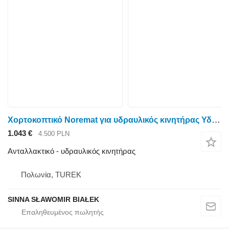
Χορτοκοπτικό Noremat για υδραυλικός κινητήρας Υδροκινητήρα για χλοοκοπτικό με καταστροφέα sma noremat rousseau
1.043 €
4.500 PLN
Ανταλλακτικό - υδραυλικός κινητήρας
Πολωνία, TUREK
SINNA SŁAWOMIR BIAŁEK