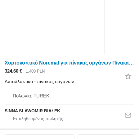
Χορτοκοπτικό Noremat για πίνακας οργάνων Πίνακας ελέγχου για το χλοοκοπτικό SMA Rousseau Noremat
324,60 €
1.400 PLN
Ανταλλακτικό - πίνακας οργάνων
Πολωνία, TUREK
SINNA SŁAWOMIR BIAŁEK