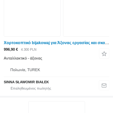
Χορτοκοπτικό bijakowaj για Άξονας εργασίας και σκαψίματος για χλοοκοπτική μηχανή με μαχαίρια
996,90 €
4.300 PLN
Ανταλλακτικό - άξονας
Πολωνία, TUREK
SINNA SŁAWOMIR BIAŁEK