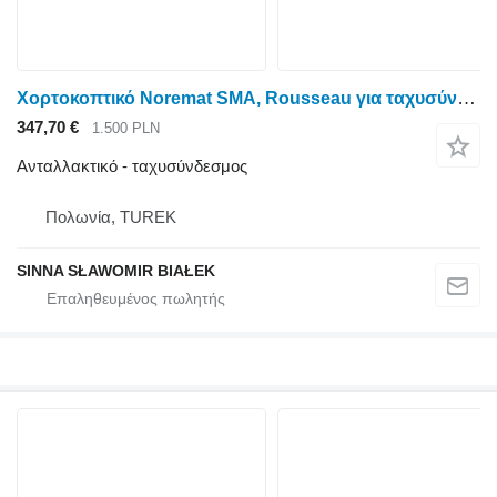
Χορτοκοπτικό Noremat SMA, Rousseau για ταχυσύνδεσμος Εξάρτημα για χλοοκοπτικό με καταστροφέα σε βραχίονα, προσαρμογή στο πλαίσιο του RA
347,70 €
1.500 PLN
Ανταλλακτικό - ταχυσύνδεσμος
Πολωνία, TUREK
SINNA SŁAWOMIR BIAŁEK