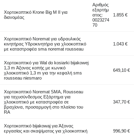
Αριθμός
εξαρτήμ
Χορτοκοπτικό Krone Big M II για
ατος:
1.855 €
διανομέας
0023274
70
Χορτοκοπτικό Noremat για υδραυλικός
κινητήρας Υδροκινητήρα για χλοοκοπτικό
1.043 €
με καταστροφέα sma noremat rousseau
Χορτοκοπτικό για Wal do kosiarki bijakowej
1,3 m Άξονας κοπής με κωνικό
649,10 €
χλοοκοπτικό 1,3 m για την κεφαλή sms
rousseau niesmaro
Χορτοκοπτικό Noremat SMA, Rousseau
για ταχυσύνδεσμος Εξάρτημα για
χλοοκοπτικό με καταστροφέα σε
347,70 €
βραχίονα, προσαρμογή στο πλαίσιο του
RA
Χορτοκοπτικό bijakowaj για Άξονας
εργασίας και σκαψίματος για χλοοκοπτική
996,90 €