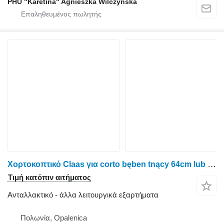
PHU "Karetina" Agnieszka Wilczyńska
Χορτοκοπτικό Claas για corto bęben tnący 64cm lub 76cm Claas Τύμπανο κοπής corto 64cm ή 76cm
Τιμή κατόπιν αιτήματος
Ανταλλακτικό - άλλα λειτουργικά εξαρτήματα
Πολωνία, Opalenica