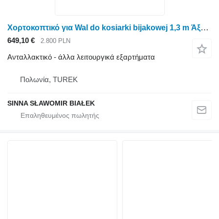
Χορτοκοπτικό για Wal do kosiarki bijakowej 1,3 m Άξονας κοπής με κωνικό χλοοκοπτικό 1,3 m για την κεφαλή sms rousseau niesmaro
649,10 €
2.800 PLN
Ανταλλακτικό - άλλα λειτουργικά εξαρτήματα
Πολωνία, TUREK
SINNA SŁAWOMIR BIAŁEK