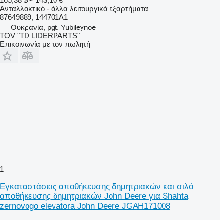
165,38 $
≈ 143,10 €
Ανταλλακτικό - άλλα λειτουργικά εξαρτήματα
87649889, 144701A1
Ουκρανία, pgt. Yubileynoe
TOV "TD LIDERPARTS"
Επικοινωνία με τον πωλητή
1
Εγκαταστάσεις αποθήκευσης δημητριακών και σιλό
αποθήκευσης δημητριακών John Deere για Shahta
zernovogo elevatora John Deere JGAH171008