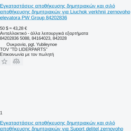
Εγκαταστάσεις αποθήκευσης δημητριακών και σιλό
αποθήκευσης δημητριακών για Liuchok verkhnii zernovoho
elevatora PW Group 84202836
50 $
≈ 43,28 €
Ανταλλακτικό - άλλα λειτουργικά εξαρτήματα
84202836 5088, 84164023, 842028
Ουκρανία, pgt. Yubileynoe
TOV "TD LIDERPARTS"
Επικοινωνία με τον πωλητή
1
Εγκαταστάσεις αποθήκευσης δημητριακών και σιλό
αποθήκευσης δημητριακών για Suport delitel zernovoho