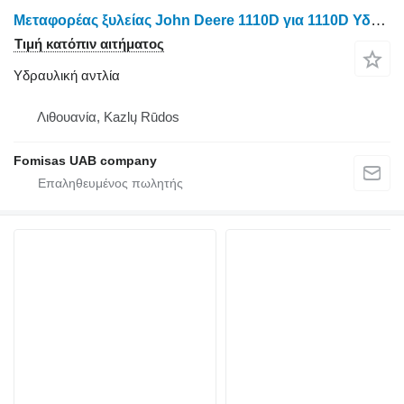
Μεταφορέας ξυλείας John Deere 1110D για 1110D Υδραυλική αντλία F057017
Τιμή κατόπιν αιτήματος
Υδραυλική αντλία
Λιθουανία, Kazlų Rūdos
Fomisas UAB company