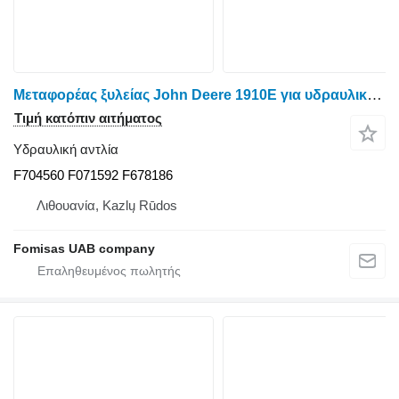
Μεταφορέας ξυλείας John Deere 1910E για υδραυλική αντλία F704560
Τιμή κατόπιν αιτήματος
Υδραυλική αντλία
F704560 F071592 F678186
Λιθουανία, Kazlų Rūdos
Fomisas UAB company