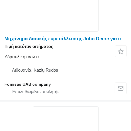
Μηχάνημα δασικής εκμετάλλευσης John Deere για υδραυλική αντλία Timberjack F064223
Τιμή κατόπιν αιτήματος
Υδραυλική αντλία
Λιθουανία, Kazlų Rūdos
Fomisas UAB company