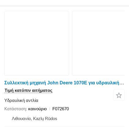
Συλλεκτική μηχανή John Deere 1070E για υδραυλική αντλία F072670
Τιμή κατόπιν αιτήματος
Υδραυλική αντλία
Κατάσταση
καινούριο
F072670
Λιθουανία, Kazlų Rūdos