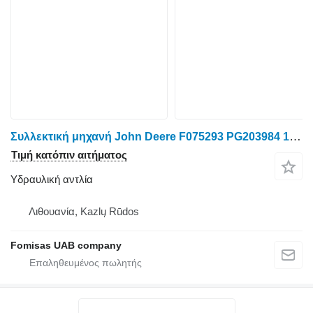
Συλλεκτική μηχανή John Deere F075293 PG203984 1270E 1470E για υδραυλική αντλία
Τιμή κατόπιν αιτήματος
Υδραυλική αντλία
Λιθουανία, Kazlų Rūdos
Fomisas UAB company