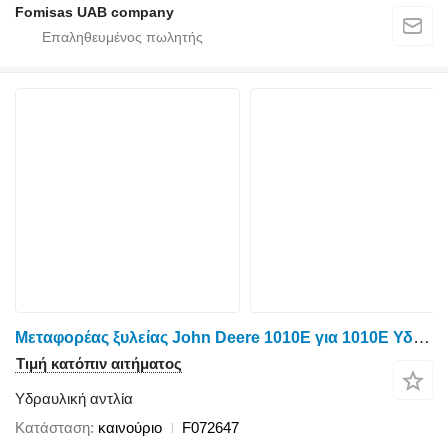
Fomisas UAB company
Μεταφορέας ξυλείας John Deere 1010E για 1010E Υδραυλική αντλία F072647
Τιμή κατόπιν αιτήματος
Υδραυλική αντλία
Κατάσταση
καινούριο
F072647