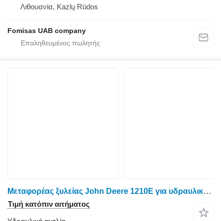
Λιθουανία, Kazlų Rūdos
Fomisas UAB company
Μεταφορέας ξυλείας John Deere 1210E για υδραυλική αντλία Rexroth Hydraulic
Τιμή κατόπιν αιτήματος