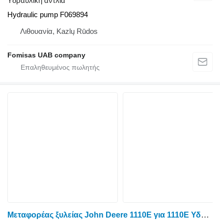
Υδραυλική αντλία
Hydraulic pump F069894
Λιθουανία, Kazlų Rūdos
Fomisas UAB company
Μεταφορέας ξυλείας John Deere 1110E για 1110E Υδραυλική αντλία F698290