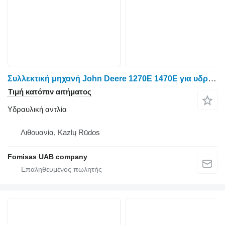
Συλλεκτική μηχανή John Deere 1270E 1470E για υδραυλική αντλία John Deere F072672 PG201535
Τιμή κατόπιν αιτήματος
Υδραυλική αντλία
Λιθουανία, Kazlų Rūdos
Fomisas UAB company