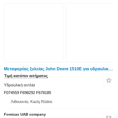
Μεταφορέας ξυλείας John Deere 1510E για υδραυλική αντλία F074559
Τιμή κατόπιν αιτήματος
Υδραυλική αντλία
F074559 F698292 F678185
Λιθουανία, Kazlų Rūdos
Fomisas UAB company