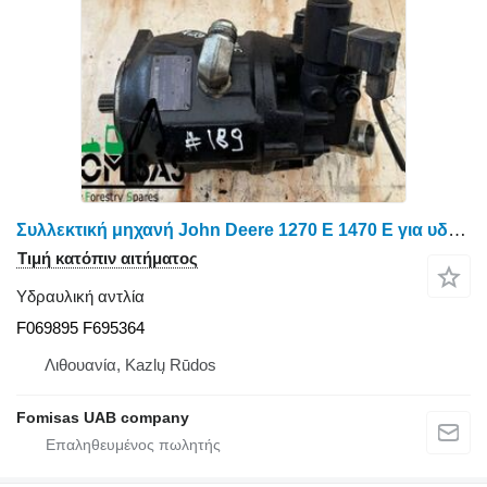
Συλλεκτική μηχανή John Deere 1270 E 1470 E για υδραυλική αντλία F069895 F695364
Τιμή κατόπιν αιτήματος
Υδραυλική αντλία
F069895 F695364
Λιθουανία, Kazlų Rūdos
Fomisas UAB company