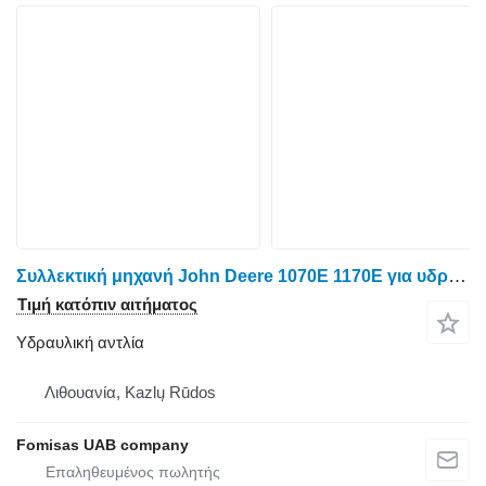
Συλλεκτική μηχανή John Deere 1070E 1170E για υδραυλική αντλία John Deere F071594 F678179
Τιμή κατόπιν αιτήματος
Υδραυλική αντλία
Λιθουανία, Kazlų Rūdos
Fomisas UAB company