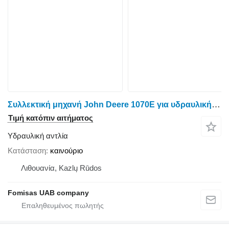
Συλλεκτική μηχανή John Deere 1070E για υδραυλική αντλία John Deere F071594 / F678179
Τιμή κατόπιν αιτήματος
Υδραυλική αντλία
Κατάσταση
καινούριο
Λιθουανία, Kazlų Rūdos
Fomisas UAB company