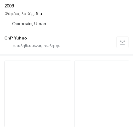
2008
Φάρδος λαβής
9 μ
Ουκρανία, Uman
ChP Yuhno