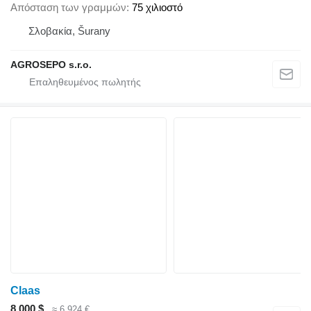
Απόσταση των γραμμών
75 χιλιοστό
Σλοβακία, Šurany
AGROSEPO s.r.o.
Claas
8.000 $
≈ 6.924 €