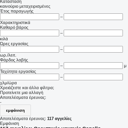
Κατάσταση
καινούριο
μεταχειρισμένες
Έτος παραγωγής
–
Χαρακτηριστικά
Καθαρό βάρος
–
κιλά
Ώρες εργασίας
–
ωρ./λειτ.
Φάρδος λαβής
–
μ
Ταχύτητα εργασίας
–
χλμ/ώρα
Χρειάζεστε και άλλα φίλτρα;
Προτείνετε μια αλλαγή
Αποτελέσματα έρευνας:
-
εμφάνιση
Αποτελέσματα έρευνας:
117 αγγελίες
Εμφάνιση