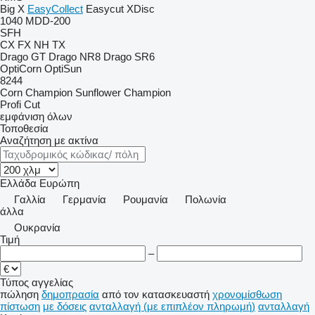
Big X
EasyCollect
Easycut
XDisc
1040
MDD-200
SFH
CX
FX
NH
TX
Drago GT
Drago NR8
Drago SR6
OptiCorn
OptiSun
8244
Corn Champion
Sunflower Champion
Profi Cut
εμφάνιση όλων
Τοποθεσία
Αναζήτηση με ακτίνα
Ελλάδα
Ευρώπη
Γαλλία
Γερμανία
Ρουμανία
Πολωνία
άλλα
Ουκρανία
Τιμή
–
Τύπος αγγελίας
πώληση
δημοπρασία
από τον κατασκευαστή
χρονομίσθωση
πίστωση
με δόσεις
ανταλλαγή (με επιπλέον πληρωμή)
ανταλλαγή