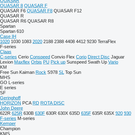
QUASAR
QUASAR 8
QUASAR F
QUASAR F6
QUASAR F8
QUASAR F12
QUASAR R
QUASAR R6
QUASAR R8
Spartan
Spartan 610
Case IH
1020
1030
1083
2020
2188
2388
4408
4412
9230
TerraFlex
F-series
Claas
C-series
Cerio
Conspeed
Convio Flex
Corio
Direct Disc
Jaguar
Lexion
Maxflex
Orbis
PU
Pick up
Sunspeed
Swath Up
Vario
KM
Free Sun
Kaiman
Rock
S978
SL
Top Sun
MHS
GO
L-series
E series
SF
Geringhoff
HORIZON
PCA
RD
ROTA DISC
John Deere
622R
625R
630B
630F
630R
630X
635D
635F
635R
635X
920
930
F-series
M-series
Kemper
Champion
KMS