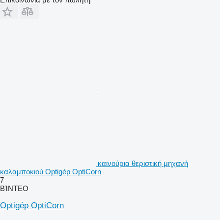
καινούρια θεριστική μηχανή
καλαμποκιού Optigép OptiCorn
7
ΒΊΝΤΕΟ
Optigép OptiCorn