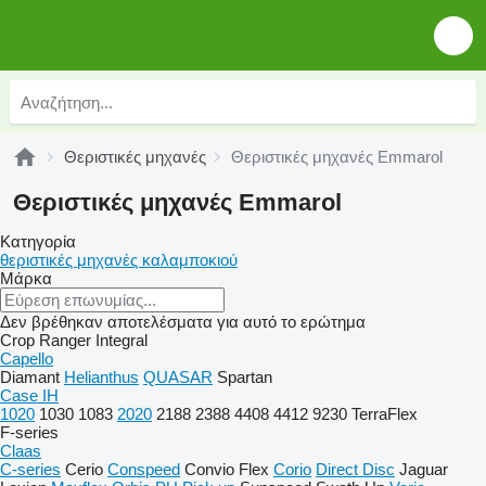
Θεριστικές μηχανές
Θεριστικές μηχανές Emmarol
Θεριστικές μηχανές Emmarol
Κατηγορία
θεριστικές μηχανές καλαμποκιού
Μάρκα
Δεν βρέθηκαν αποτελέσματα για αυτό το ερώτημα
Crop Ranger
Integral
Capello
Diamant
Helianthus
QUASAR
Spartan
Case IH
1020
1030
1083
2020
2188
2388
4408
4412
9230
TerraFlex
F-series
Claas
C-series
Cerio
Conspeed
Convio Flex
Corio
Direct Disc
Jaguar