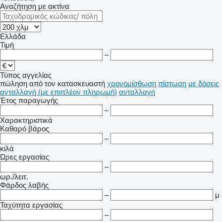
Αναζήτηση με ακτίνα
Ελλάδα
Τιμή
–
Τύπος αγγελίας
πώληση
από τον κατασκευαστή
χρονομίσθωση
πίστωση
με δόσεις
ανταλλαγή (με επιπλέον πληρωμή)
ανταλλαγή
Έτος παραγωγής
–
Χαρακτηριστικά
Καθαρό βάρος
–
κιλά
Ώρες εργασίας
–
ωρ./λειτ.
Φάρδος λαβής
–
μ
Ταχύτητα εργασίας
–