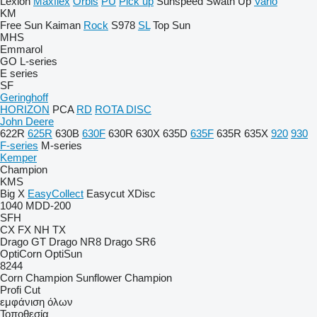
Lexion
Maxflex
Orbis
PU
Pick up
Sunspeed
Swath Up
Vario
KM
Free Sun
Kaiman
Rock
S978
SL
Top Sun
MHS
Emmarol
GO
L-series
E series
SF
Geringhoff
HORIZON
PCA
RD
ROTA DISC
John Deere
622R
625R
630B
630F
630R
630X
635D
635F
635R
635X
920
930
F-series
M-series
Kemper
Champion
KMS
Big X
EasyCollect
Easycut
XDisc
1040
MDD-200
SFH
CX
FX
NH
TX
Drago GT
Drago NR8
Drago SR6
OptiCorn
OptiSun
8244
Corn Champion
Sunflower Champion
Profi Cut
εμφάνιση όλων
Τοποθεσία