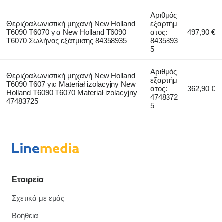
Αριθμός
Θεριζοαλωνιστική μηχανή New Holland
εξαρτήμ
T6090 T6070 για New Holland T6090
ατος:
497,90 €
T6070 Σωλήνας εξάτμισης 84358935
8435893
5
Αριθμός
Θεριζοαλωνιστική μηχανή New Holland
εξαρτήμ
T6090 T607 για Materiał izolacyjny New
ατος:
362,90 €
Holland T6090 T6070 Materiał izolacyjny
4748372
47483725
5
Εταιρεία
Σχετικά με εμάς
Βοήθεια