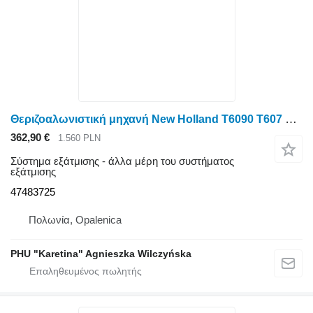
Θεριζοαλωνιστική μηχανή New Holland T6090 T607 για Materiał izolacyjny New Holland T6090 T6070 Materiał izolacyjny 47483725
362,90 €
1.560 PLN
Σύστημα εξάτμισης - άλλα μέρη του συστήματος
εξάτμισης
47483725
Πολωνία, Opalenica
PHU "Karetina" Agnieszka Wilczyńska