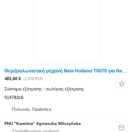
Θεριζοαλωνιστική μηχανή New Holland T6070 για New Holland T6070 Σωλήνας εξάτμισης 51478316
481,60 €
2.070 PLN
Σύστημα εξάτμισης - σωλήνας εξάτμισης
51478316
Πολωνία, Opalenica
PHU "Karetina" Agnieszka Wilczyńska