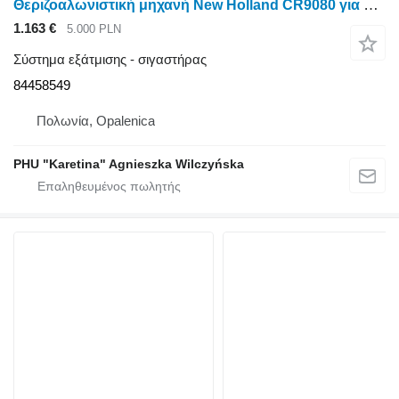
Θεριζοαλωνιστική μηχανή New Holland CR9080 για σιγαστήρας New Holland CR9080 ΑΝΤΑΛΛΑΚΤΙΚΑ ΣΙΓΑΣΤΡΑΣ 84458549
1.163 €
5.000 PLN
Σύστημα εξάτμισης - σιγαστήρας
84458549
Πολωνία, Opalenica
PHU "Karetina" Agnieszka Wilczyńska