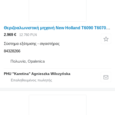
Θεριζοαλωνιστική μηχανή New Holland T6090 T6070 για New Holland Σιγαστήρας T6090 T6070 84328266
2.969 €
12.760 PLN
Σύστημα εξάτμισης - σιγαστήρας
84328266
Πολωνία, Opalenica
PHU "Karetina" Agnieszka Wilczyńska