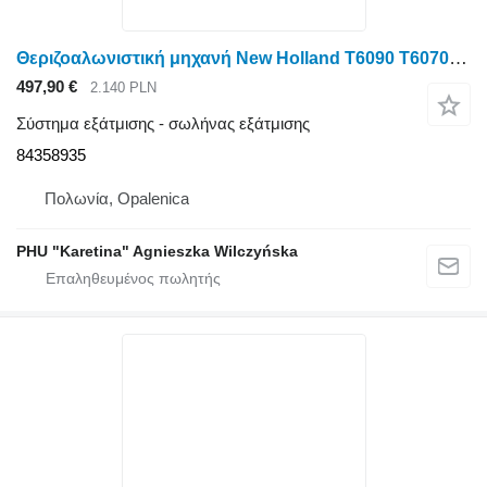
Θεριζοαλωνιστική μηχανή New Holland T6090 T6070 για New Holland T6090 T6070 Σωλήνας εξάτμισης 84358935
497,90 €
2.140 PLN
Σύστημα εξάτμισης - σωλήνας εξάτμισης
84358935
Πολωνία, Opalenica
PHU "Karetina" Agnieszka Wilczyńska