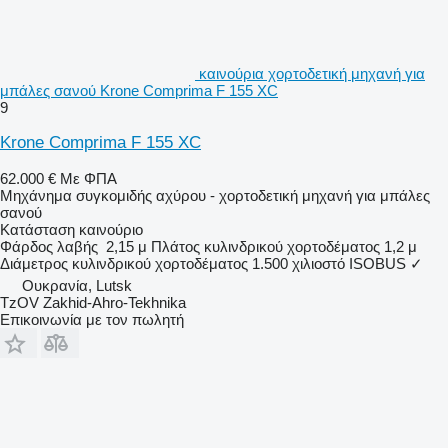
καινούρια χορτοδετική μηχανή για
μπάλες σανού Krone Comprima F 155 XC
9
Krone Comprima F 155 XC
62.000 €
Με ΦΠΑ
Μηχάνημα συγκομιδής αχύρου - χορτοδετική μηχανή για μπάλες
σανού
Κατάσταση
καινούριο
Φάρδος λαβής
2,15 μ
Πλάτος κυλινδρικού χορτοδέματος
1,2 μ
Διάμετρος κυλινδρικού χορτοδέματος
1.500 χιλιοστό
ISOBUS
✓
Ουκρανία, Lutsk
TzOV Zakhid-Ahro-Tekhnika
Επικοινωνία με τον πωλητή