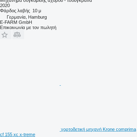
Μηχάνημα συγκομιδής αχύρου - τσουγκράνα
2020
Φάρδος λαβής
10 μ
Γερμανία, Hamburg
E-FARM GmbH
Επικοινωνία με τον πωλητή
χορτοδετική μηχανή Krone comprima
cf 155 xc x-treme