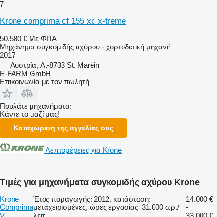
7
Krone comprima cf 155 xc x-treme
50.580 €
Με ΦΠΑ
Μηχάνημα συγκομιδής αχύρου - χορτοδετική μηχανή
2017
Αυστρία, At-8733 St. Marein
E-FARM GmbH
Επικοινωνία με τον πωλητή
Πουλάτε μηχανήματα;
Κάντε το μαζί μας!
Καταχώριση της αγγελίας σας
Λεπτομέρειες για Krone
Τιμές για μηχανήματα συγκομιδής αχύρου Krone
Krone
Έτος παραγωγής: 2012, κατάσταση:
14.000 €
Comprima
μεταχειρισμένες, ώρες εργασίας: 31.000 ωρ./
-
V
λειτ.
33.000 €