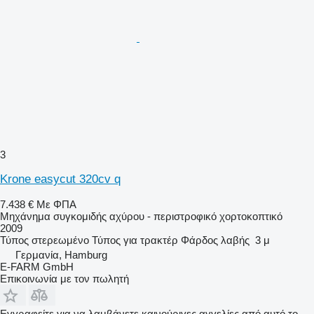
3
Krone easycut 320cv q
7.438 €
Με ΦΠΑ
Μηχάνημα συγκομιδής αχύρου - περιστροφικό χορτοκοπτικό
2009
Τύπος
στερεωμένο
Τύπος
για τρακτέρ
Φάρδος λαβής
3 μ
Γερμανία, Hamburg
E-FARM GmbH
Επικοινωνία με τον πωλητή
Εγγραφείτε για να λαμβάνετε καινούριγες αγγελίες από αυτό το