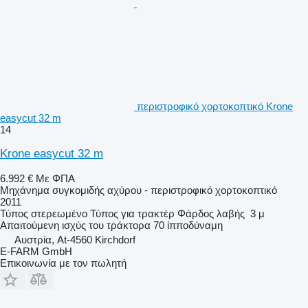
περιστροφικό χορτοκοπτικό Krone
easycut 32 m
14
Krone easycut 32 m
6.992 €
Με ΦΠΑ
Μηχάνημα συγκομιδής αχύρου - περιστροφικό χορτοκοπτικό
2011
Τύπος
στερεωμένο
Τύπος
για τρακτέρ
Φάρδος λαβής
3 μ
Απαιτούμενη ισχύς του τράκτορα
70 ίπποδύναμη
Αυστρία, At-4560 Kirchdorf
E-FARM GmbH
Επικοινωνία με τον πωλητή