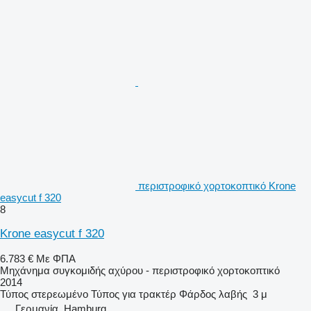
περιστροφικό χορτοκοπτικό Krone
easycut f 320
8
Krone easycut f 320
6.783 €
Με ΦΠΑ
Μηχάνημα συγκομιδής αχύρου - περιστροφικό χορτοκοπτικό
2014
Τύπος
στερεωμένο
Τύπος
για τρακτέρ
Φάρδος λαβής
3 μ
Γερμανία, Hamburg