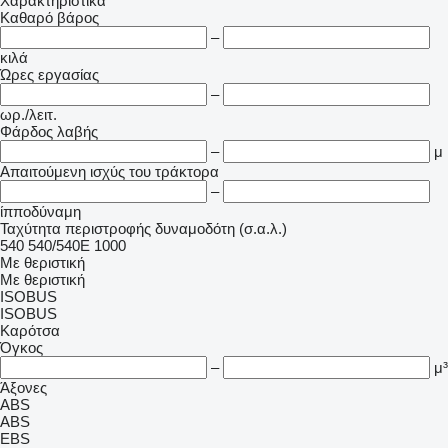
Χαρακτηριστικά
Καθαρό βάρος
–
κιλά
Ώρες εργασίας
–
ωρ./λειτ.
Φάρδος λαβής
–
μ
Απαιτούμενη ισχύς του τράκτορα
–
ίπποδύναμη
Ταχύτητα περιστροφής δυναμοδότη (σ.α.λ.)
540
540/540E
1000
Με θεριστική
Με θεριστική
ISOBUS
ISOBUS
Καρότσα
Όγκος
–
μ³
Άξονες
ABS
ABS
EBS