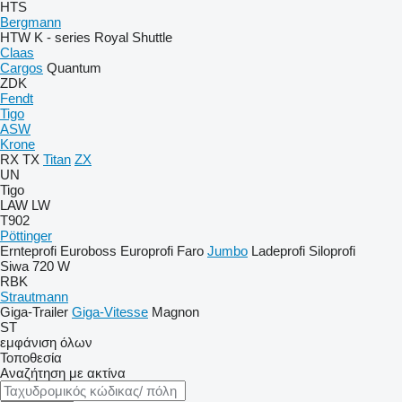
HTS
Bergmann
HTW
K - series
Royal
Shuttle
Claas
Cargos
Quantum
ZDK
Fendt
Tigo
ASW
Krone
RX
TX
Titan
ZX
UN
Tigo
LAW
LW
T902
Pöttinger
Ernteprofi
Euroboss
Europrofi
Faro
Jumbo
Ladeprofi
Siloprofi
Siwa 720 W
RBK
Strautmann
Giga-Trailer
Giga-Vitesse
Magnon
ST
εμφάνιση όλων
Τοποθεσία
Αναζήτηση με ακτίνα