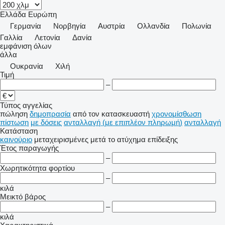
Ελλάδα
Ευρώπη
Γερμανία
Νορβηγία
Αυστρία
Ολλανδία
Πολωνία
Γαλλία
Λετονία
Δανία
εμφάνιση όλων
άλλα
Ουκρανία
Χιλή
Τιμή
–
Τύπος αγγελίας
πώληση
δημοπρασία
από τον κατασκευαστή
χρονομίσθωση
πίστωση
με δόσεις
ανταλλαγή (με επιπλέον πληρωμή)
ανταλλαγή
Κατάσταση
καινούριο
μεταχειρισμένες
μετά το ατύχημα
επίδειξης
Έτος παραγωγής
–
Χωρητικότητα φορτίου
–
κιλά
Μεικτό βάρος
–
κιλά