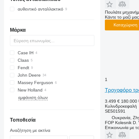
αυθεντικό ανταλλακτικό
Πουλάτε μηχανήμ
Κάντε το μαζί μας
Καταχώριση 
Μάρκα
Case IH
Claas
844
Fendt
5130
Ares
John Deere
5140
Axion
Vario
2000
1
Massey Ferguson
5150
Xerion
3000
1640
Τροχοφόρο τρ
New Holland
8340
2030
6465
εμφάνιση όλων
TW
2130
8140
T-series
Antares
7211
3.499 €
180.000
2140
8150
TN
Argon
Κυλινδροκεφαλή
SE501591
4055
Explorer
Ουκρανία, Zh
Τοποθεσία
6090
Silver
FOP Kolesnik D. 
6300
Επικοινωνία με 
Αναζήτηση με ακτίνα
6400