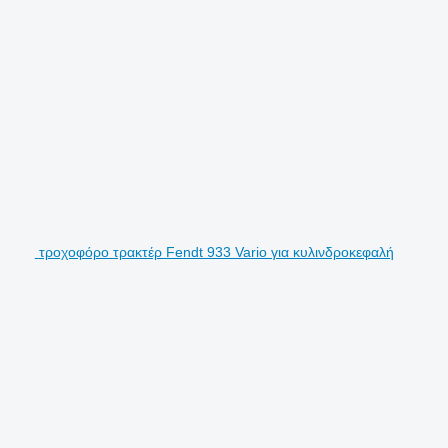
τροχοφόρο τρακτέρ Fendt 933 Vario για κυλινδροκεφαλή