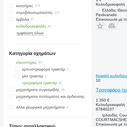
Κυλινδροκεφαλή
κινητήρες
Ελλάδα, Θεσσ
στροβιλοσυμπιεστές
Pexlivanidis
Επικοινωνία με 
έμβολα
κυλινδροκεφαλές
εμφάνιση όλων
Κατηγορία οχημάτων
ελκυστήρες
ερπυστριοφόρα τρακτέρ
Κεφαλή κυλίνδρο
μίνι τρακτέρ
10
τροχοφόρα τρακτέρ
Τροχοφόρο τρα
μηχανήματα συγκομιδής
μηχανήματα ποτίσματος και άρδευσης
θεριζοαλωνιστικές μηχανές
1.350 €
Κυλινδροκεφαλή
άλλα γεωργικά μηχανήματα
87840237
Ιρλανδία, Co
COURTMACSHER
Επικοινωνία με 
Τύπος ανταλλακτικού