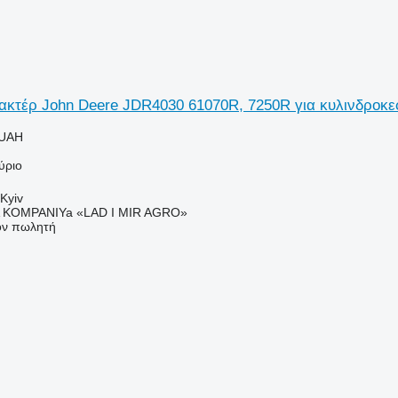
ακτέρ John Deere JDR4030 61070R, 7250R για κυλινδροκ
 UAH
ύριο
Kyiv
KOMPANIYa «LAD I MIR AGRO»
τον πωλητή