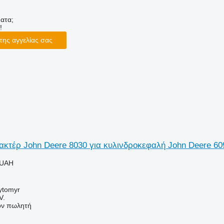
ατα;
!
της αγγελίας σας
ακτέρ John Deere 8030 για κυλινδροκεφαλή John Deere 6
 UAH
ytomyr
V.
τον πωλητή