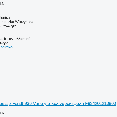
PLN
lenica
gnieszka Wilczyńska
τον πωλητή
ρείτε ανταλλακτικό;
 τώρα
λλακτικού
κτέρ Fendt 936 Vario για κυλινδροκεφαλή F934201210800
PLN