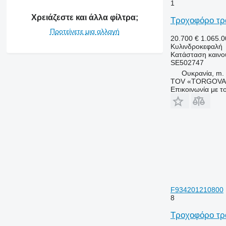
1
Χρειάζεστε και άλλα φίλτρα;
Τροχοφόρο τρ
Προτείνετε μια αλλαγή
20.700 €
1.065.
Κυλινδροκεφαλή
Κατάσταση
καινο
SE502747
Ουκρανία, m. 
TOV «TORGOVA 
Επικοινωνία με 
F934201210800
8
Τροχοφόρο τρα