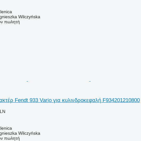
lenica
gnieszka Wilczyńska
τον πωλητή
κτέρ Fendt 933 Vario για κυλινδροκεφαλή F934201210800
PLN
lenica
gnieszka Wilczyńska
τον πωλητή