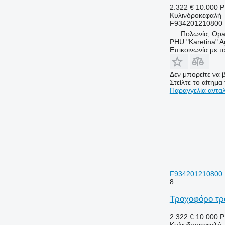
2.322 €
10.000 
Κυλινδροκεφαλή
F934201210800
Πολωνία, Opa
PHU "Karetina" A
Επικοινωνία με 
Δεν μπορείτε να β
Στείλτε το αίτημα
Παραγγελία αντα
F934201210800
8
Τροχοφόρο τρα
2.322 €
10.000 
Κυλινδροκεφαλή