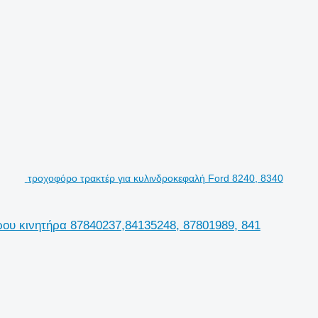
τροχοφόρο τρακτέρ για κυλινδροκεφαλή Ford 8240, 8340
ρου κινητήρα 87840237,84135248, 87801989, 841