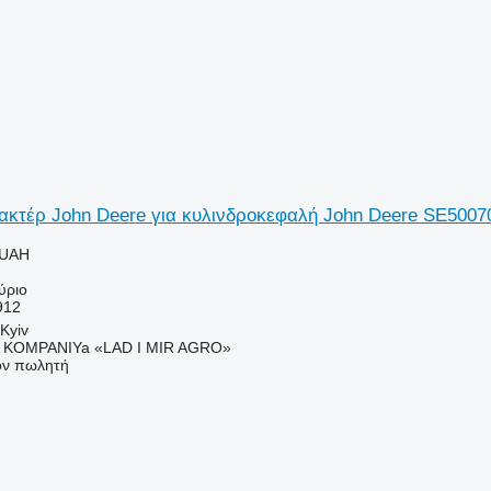
ακτέρ John Deere για κυλινδροκεφαλή John Deere SE5007
 UAH
ύριο
912
Kyiv
KOMPANIYa «LAD I MIR AGRO»
τον πωλητή