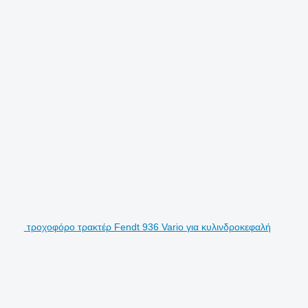
τροχοφόρο τρακτέρ Fendt 936 Vario για κυλινδροκεφαλή