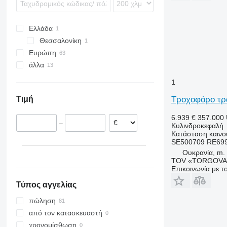
6810
6910
Ελλάδα
7250
Θεσσαλονίκη
Ευρώπη
άλλα
Δανία
Πολωνία
Ουκρανία
1
Ιρλανδία
Τροχοφόρο τρ
Τιμή
Λιθουανία
Ρουμανία
6.939 €
357.000
–
Κυλινδροκεφαλή
Πορτογαλία
Κατάσταση
καινο
Γερμανία
SE500709 RE69
Ουκρανία, m. 
TOV «TORGOVA 
Επικοινωνία με 
Τύπος αγγελίας
πώληση
από τον κατασκευαστή
χρονομίσθωση