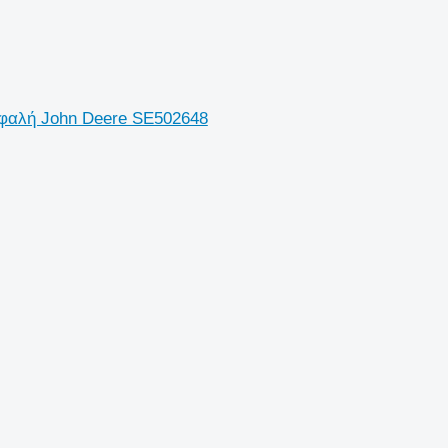
εφαλή John Deere SE502648