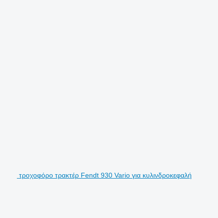
τροχοφόρο τρακτέρ Fendt 930 Vario για κυλινδροκεφαλή