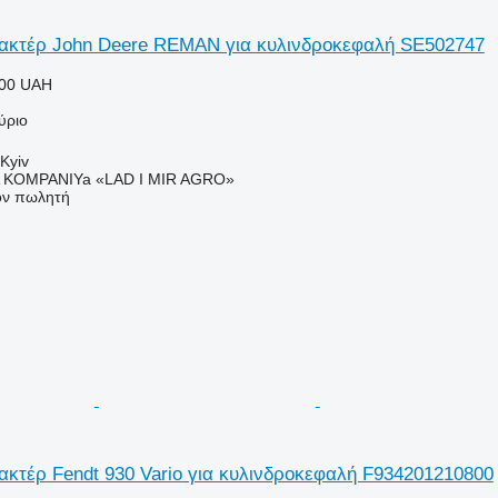
ακτέρ John Deere REMAN για κυλινδροκεφαλή SE502747
000 UAH
ύριο
Kyiv
KOMPANIYa «LAD I MIR AGRO»
τον πωλητή
κτέρ Fendt 930 Vario για κυλινδροκεφαλή F934201210800