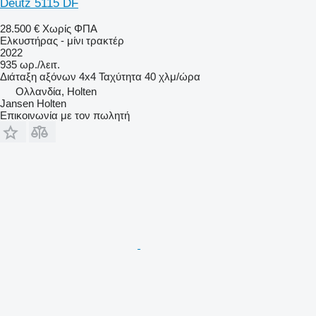
Deutz 5115 DF
28.500 €
Χωρίς ΦΠΑ
Ελκυστήρας - μίνι τρακτέρ
2022
935 ωρ./λειτ.
Διάταξη αξόνων
4x4
Ταχύτητα
40 χλμ/ώρα
Ολλανδία, Holten
Jansen Holten
Επικοινωνία με τον πωλητή