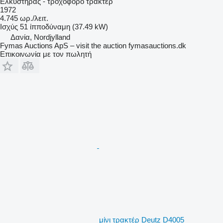
Ελκυστήρας - τροχοφόρο τρακτέρ
1972
4.745 ωρ./λειτ.
Ισχύς
51 ίπποδύναμη (37.49 kW)
Δανία, Nordjylland
Fymas Auctions ApS – visit the auction fymasauctions.dk
Επικοινωνία με τον πωλητή
μίνι τρακτέρ Deutz D4005