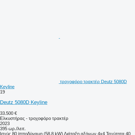
τροχοφόρο τρακτέρ Deutz 5080D
Keyline
19
Deutz 5080D Keyline
33.500 €
Ελκυστήρας - τροχοφόρο τρακτέρ
2023
395 ωρ./λειτ.
Ισχύς
80 ίπποδύναμη (58.8 kW)
Διάταξη αξόνων
4x4
Ταχύτητα
40