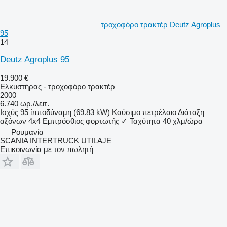
τροχοφόρο τρακτέρ Deutz Agroplus
95
14
Deutz Agroplus 95
19.900 €
Ελκυστήρας - τροχοφόρο τρακτέρ
2000
6.740 ωρ./λειτ.
Ισχύς
95 ίπποδύναμη (69.83 kW)
Καύσιμο
πετρέλαιο
Διάταξη
αξόνων
4x4
Εμπρόσθιος φορτωτής
✓
Ταχύτητα
40 χλμ/ώρα
Ρουμανία
SCANIA INTERTRUCK UTILAJE
Επικοινωνία με τον πωλητή