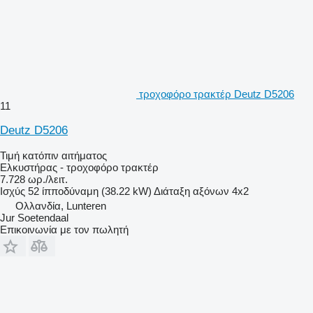
τροχοφόρο τρακτέρ Deutz D5206
11
Deutz D5206
Τιμή κατόπιν αιτήματος
Ελκυστήρας - τροχοφόρο τρακτέρ
7.728 ωρ./λειτ.
Ισχύς
52 ίπποδύναμη (38.22 kW)
Διάταξη αξόνων
4x2
Ολλανδία, Lunteren
Jur Soetendaal
Επικοινωνία με τον πωλητή