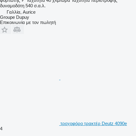
φορτωτής
✓
Ταχύτητα
40 χλμ/ώρα
Ταχύτητα περιστροφής
δυναμοδότη
540 σ.α.λ.
Γαλλία, Aurice
Groupe Dupuy
Επικοινωνία με τον πωλητή
τροχοφόρο τρακτέρ Deutz 4090e
4