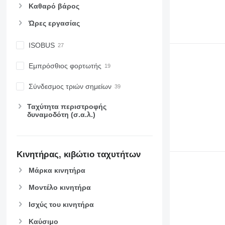
Καθαρό βάρος
6155
7716
6170
7718
Ώρες εργασίας
6175
7719
6190
7720
ISOBUS
6195 M
7722
Εμπρόσθιος φορτωτής
6195 R
7724
6200
7726
Σύνδεσμος τριών σημείων
6210
8220
6215
8240
Ταχύτητα περιστροφής
δυναμοδότη (σ.α.λ.)
6220
8250
6230
8650
6250
8660
Κινητήρας, κιβώτιο ταχυτήτων
6300
8670
6310
8690
Μάρκα κινητήρα
6320
8727
Μοντέλο κινητήρα
6330
8732
6410
8737
Ισχύς του κινητήρα
6430 Premium
8740
Καύσιμο