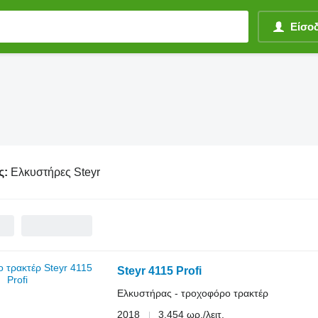
Είσο
ς:
Ελκυστήρες Steyr
Steyr 4115 Profi
Ελκυστήρας - τροχοφόρο τρακτέρ
2018
3.454 ωρ./λειτ.