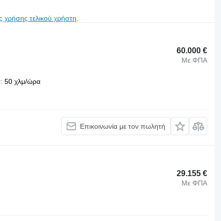
ς χρήσης τελικού χρήστη
.
60.000 €
Με ΦΠΑ
α
50 χλμ/ώρα
Επικοινωνία με τον πωλητή
29.155 €
Με ΦΠΑ