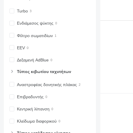
6510
6520
Turbo
6530
6600
Ενδιάμεσος ψύκτης
6610
Φίλτρο σωματιδίων
6620
6630
EEV
6800
6810
Δεξαμενή AdBlue
6820
Τύπος κιβωτίου ταχυτήτων
6830
6900
Αναστροφέας δονητικής πλάκας
6910
6920
Επιβραδυντής
6930
7200
Κεντρική λίπανση
7215 R
Κλείδωμα διαφορικού
7230 R
7250
Τύπος μετάδοσης κίνησης