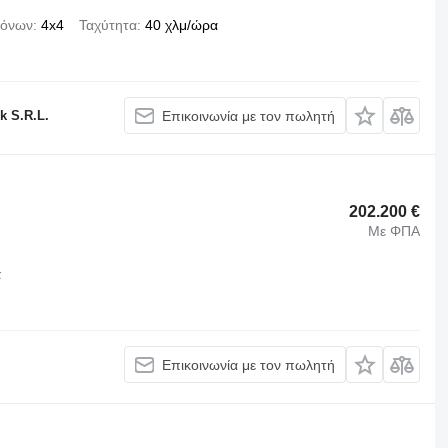
ξόνων
4x4
Ταχύτητα
40 χλμ/ώρα
k S.R.L.
Επικοινωνία με τον πωλητή
202.200 €
Με ΦΠΑ
α
Επικοινωνία με τον πωλητή