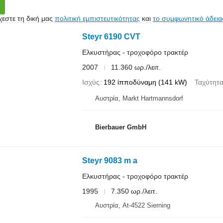
εστε τη δική μας
πολιτική εμπιστευτικότητας
και
το συμφωνητικό άδεια
Steyr 6190 CVT
Ελκυστήρας - τροχοφόρο τρακτέρ
2007
11.360 ωρ./λειτ.
Ισχύς
192 ίπποδύναμη (141 kW)
Ταχύτητ
Αυστρία, Markt Hartmannsdorf
Bierbauer GmbH
Steyr 9083 m a
Ελκυστήρας - τροχοφόρο τρακτέρ
1995
7.350 ωρ./λειτ.
Αυστρία, At-4522 Sierning