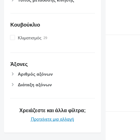
7260 R
7270 R
7280 R
Κουβούκλιο
7290 R
7310 R
Κλιματισμός
7430
7600
7700
7710
Άξονες
7720
Αριθμός αξόνων
7730
Διάταξη αξόνων
7800
7810
7820
7830
Χρειάζεστε και άλλα φίλτρα;
7920
Προτείνετε μια αλλαγή
7930
8100
8200