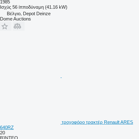
1985
Ισχύς
56 ίπποδύναμη (41.16 kW)
Βέλγιο, Depot Deinze
Dome Auctions
τροχοφόρο τρακτέρ Renault ARES
640RZ
20
ΒΊΝΤΕΟ