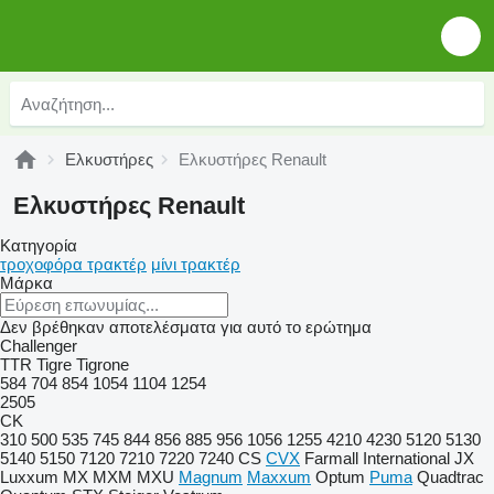
Ελκυστήρες
Ελκυστήρες Renault
Ελκυστήρες Renault
Κατηγορία
τροχοφόρα τρακτέρ
μίνι τρακτέρ
Μάρκα
Δεν βρέθηκαν αποτελέσματα για αυτό το ερώτημα
Challenger
TTR
Tigre
Tigrone
584
704
854
1054
1104
1254
2505
CK
310
500
535
745
844
856
885
956
1056
1255
4210
4230
5120
5130
5140
5150
7120
7210
7220
7240
CS
CVX
Farmall
International
JX
Luxxum
MX
MXM
MXU
Magnum
Maxxum
Optum
Puma
Quadtrac