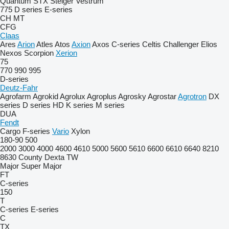
Quantum
STX
Steiger
Vestrum
775
D series
E-series
CH
MT
CFG
Claas
Ares
Arion
Atles
Atos
Axion
Axos
C-series
Celtis
Challenger
Elios
Nexos
Scorpion
Xerion
75
770
990
995
D-series
Deutz-Fahr
Agrofarm
Agrokid
Agrolux
Agroplus
Agrosky
Agrostar
Agrotron
DX
series
D series
HD
K series
M series
DUA
Fendt
Cargo
F-series
Vario
Xylon
180-90
500
2000
3000
4000
4600
4610
5000
5600
5610
6600
6610
6640
8210
8630
County
Dexta
TW
Major
Super Major
FT
C-series
150
T
C-series
E-series
C
TX