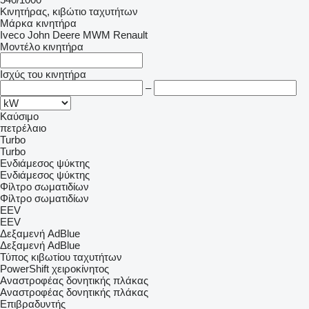
Κινητήρας, κιβώτιο ταχυτήτων
Μάρκα κινητήρα
Iveco
John Deere
MWM
Renault
Μοντέλο κινητήρα
Ισχύς του κινητήρα
–
Καύσιμο
πετρέλαιο
Turbo
Turbo
Ενδιάμεσος ψύκτης
Ενδιάμεσος ψύκτης
Φίλτρο σωματιδίων
Φίλτρο σωματιδίων
EEV
EEV
Δεξαμενή AdBlue
Δεξαμενή AdBlue
Τύπος κιβωτίου ταχυτήτων
PowerShift
χειροκίνητος
Αναστροφέας δονητικής πλάκας
Αναστροφέας δονητικής πλάκας
Επιβραδυντής