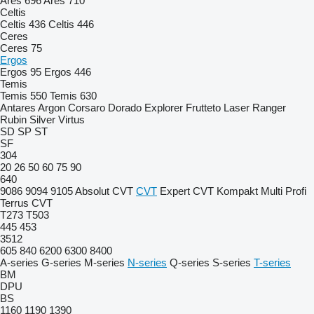
Ares 696
Ares 710
Celtis
Celtis 436
Celtis 446
Ceres
Ceres 75
Ergos
Ergos 95
Ergos 446
Temis
Temis 550
Temis 630
Antares
Argon
Corsaro
Dorado
Explorer
Frutteto
Laser
Ranger
Rubin
Silver
Virtus
SD
SP
ST
SF
304
20
26
50
60
75
90
640
9086
9094
9105
Absolut CVT
CVT
Expert CVT
Kompakt
Multi
Profi
Terrus CVT
T273
T503
445
453
3512
605
840
6200
6300
8400
A-series
G-series
M-series
N-series
Q-series
S-series
T-series
BM
DPU
BS
1160
1190
1390