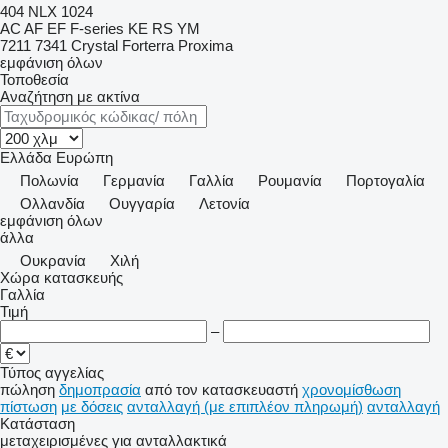
404
NLX 1024
AC
AF
EF
F-series
KE
RS
YM
7211
7341
Crystal
Forterra
Proxima
εμφάνιση όλων
Τοποθεσία
Αναζήτηση με ακτίνα
Ελλάδα
Ευρώπη
Πολωνία
Γερμανία
Γαλλία
Ρουμανία
Πορτογαλία
Ολλανδία
Ουγγαρία
Λετονία
εμφάνιση όλων
άλλα
Ουκρανία
Χιλή
Χώρα κατασκευής
Γαλλία
Τιμή
–
Τύπος αγγελίας
πώληση
δημοπρασία
από τον κατασκευαστή
χρονομίσθωση
πίστωση
με δόσεις
ανταλλαγή (με επιπλέον πληρωμή)
ανταλλαγή
Κατάσταση
μεταχειρισμένες
για ανταλλακτικά