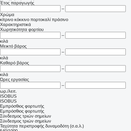
Έτος παραγωγής
–
Χρώμα
κίτρινο
κόκκινο
πορτοκαλί
πράσινο
Χαρακτηριστικά
Χωρητικότητα φορτίου
–
κιλά
Μεικτό βάρος
–
κιλά
Καθαρό βάρος
–
κιλά
Ώρες εργασίας
–
ωρ./λειτ.
ISOBUS
ISOBUS
Εμπρόσθιος φορτωτής
Εμπρόσθιος φορτωτής
Σύνδεσμος τριών σημείων
Σύνδεσμος τριών σημείων
Ταχύτητα περιστροφής δυναμοδότη (σ.α.λ.)
540/1000