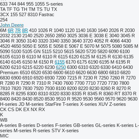
633
744
844
955
1055
S-series
TA
TF
TG
TH
TM
TS
TU
TX
3CX
155
527
8310
Fastrac
254
John Deere
6M
6R
7R
8R
410
1026 R
1040
1120
1140
1630
1640
2026 R
2030
2032
2130
2140
2520
2650
2850
3025
3036 E
3038 E
3040
3045 R
3046 R
3050
3140
3320
3340
3350
3640
3720
4052 R
4066
4430
4520
4650
5050 E
5055 E
5058 E
5067 E
5070 M
5075
5080
5085 M
5090
5100
5105 GN
5115
5210
5615
5620
5720
5820
6090
6100
6105
6110 B
6110 M
6110 R
6115
6120
6125 M
6125 R
6130
6135
6140
6145
6150 M
6150 R
6155
6170
6175
6190
6195 M
6195 R
6200
6210
6215
6220
6230
6250
6300
6310
6320
6330
6410
6430
Premium
6510
6520
6530
6600
6610
6620
6630
6800
6810
6820
6830
6900
6910
6920
6930
7200
7215 R
7230 R
7250
7260 R
7270
R
7280 R
7290 R
7310 R
7430
7600
7700
7710
7720
7730
7800
7810
7820
7830
7920
7930
8100
8200
8220
8230
8260 R
8270 R
8285 R
8295
8300
8310
8320
8330
8335 R
8345 R
8360 RT
8370 R
8400
8420
8430
8520
8530
9510 R
9520
9530
9560
9570
9620
9630
H-series
JD
M-series
StarFire
T-series
X-series
XUV
Z-series
CK
CS
DK
EX
NX
RX
K
WB
A-series
B-series
D-series
F-series
GB-series
GL-series
K-series
L-
series
M-series
R-series
STV
X-series
MIC