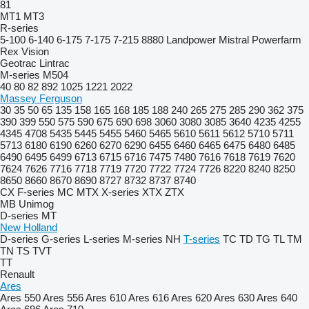
81
MT1
MT3
R-series
5-100
6-140
6-175
7-175
7-215
8880
Landpower
Mistral
Powerfarm
Rex
Vision
Geotrac
Lintrac
M-series
M504
40
80
82
892
1025
1221
2022
Massey Ferguson
30
35
50
65
135
158
165
168
185
188
240
265
275
285
290
362
375
390
399
550
575
590
675
690
698
3060
3080
3085
3640
4235
4255
4345
4708
5435
5445
5455
5460
5465
5610
5611
5612
5710
5711
5713
6180
6190
6260
6270
6290
6455
6460
6465
6475
6480
6485
6490
6495
6499
6713
6715
6716
7475
7480
7616
7618
7619
7620
7624
7626
7716
7718
7719
7720
7722
7724
7726
8220
8240
8250
8650
8660
8670
8690
8727
8732
8737
8740
CX
F-series
MC
MTX
X-series
XTX
ZTX
MB
Unimog
D-series
MT
New Holland
D-series
G-series
L-series
M-series
NH
T-series
TC
TD
TG
TL
TM
TN
TS
TVT
TT
Renault
Ares
Ares 550
Ares 556
Ares 610
Ares 616
Ares 620
Ares 630
Ares 640