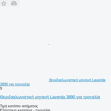
θεριζοαλωνιστική μηχανή Laverda
3890 για τροχαλία
9
Θεριζοαλωνιστική μηχανή Laverda 3890 για τροχαλία
Τιμή κατόπιν αιτήματος
Εξάρτημα κινητήρα - τροχαλία