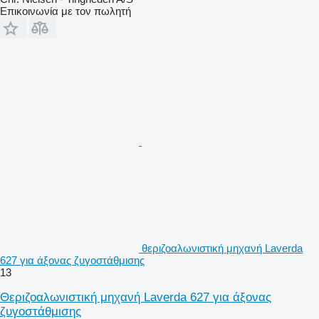
Επικοινωνία με τον πωλητή
θεριζοαλωνιστική μηχανή Laverda
627 για άξονας ζυγοστάθμισης
13
Θεριζοαλωνιστική μηχανή Laverda 627 για άξονας
ζυγοστάθμισης