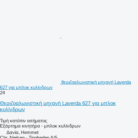
θεριζοαλωνιστική μηχανή Laverda
627 για μπλοκ κυλίνδρων
24
Θεριζοαλωνιστική μηχανή Laverda 627 για μπλοκ
κυλίνδρων
Τιμή κατόπιν αιτήματος
Εξάρτημα κινητήρα - μπλοκ κυλίνδρων
Δανία, Hemmet
Chr. Nielsen - Tingheden A/S