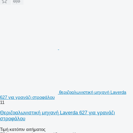
θεριζοαλωνιστική μηχανή Laverda
627 για γρανάζι στροφάλου
11
Θεριζοαλωνιστική μηχανή Laverda 627 για γρανάζι
στροφάλου
Τιμή κατόπιν αιτήματος