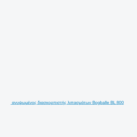
ανυψωμένος διασκορπιστής λιπασμάτων Bogballe BL 800