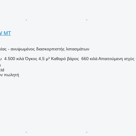
W MT
έας - ανυψωμένος διασκορπιστής λιπασμάτων
υ
4.500 κιλά
Όγκος
4,5 μ³
Καθαρό βάρος
660 κιλά
Απαιτούμενη ισχύς
s
Ltd
τον πωλητή