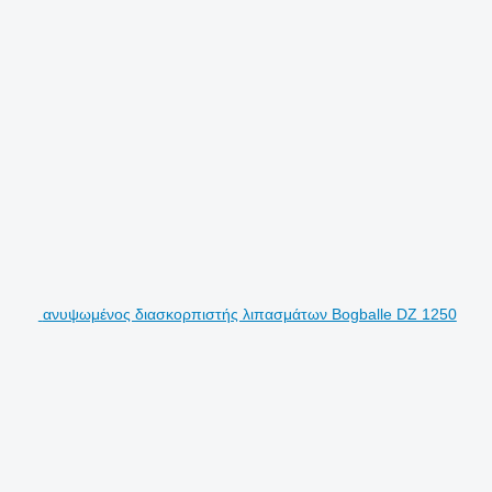
ανυψωμένος διασκορπιστής λιπασμάτων Bogballe DZ 1250