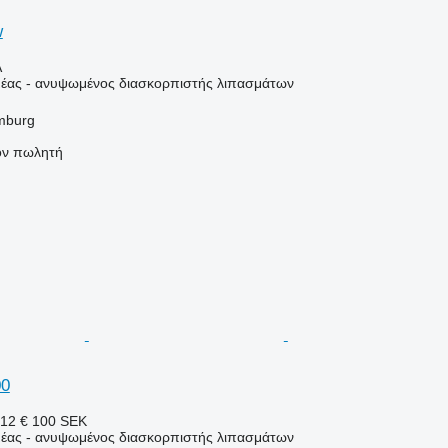
w
Α
έας - ανυψωμένος διασκορπιστής λιπασμάτων
mburg
τον πωλητή
00
12 €
100 SEK
έας - ανυψωμένος διασκορπιστής λιπασμάτων