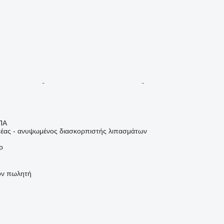
ΠΑ
έας - ανυψωμένος διασκορπιστής λιπασμάτων
ρ
τον πωλητή