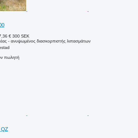
00
,36 €
300 SEK
έας - ανυψωμένος διασκορπιστής λιπασμάτων
estad
τον πωλητή
 QZ