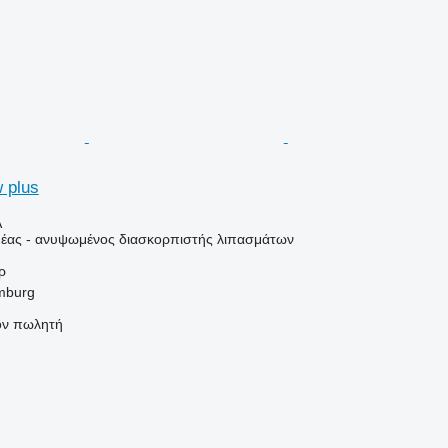
 plus
Α
έας - ανυψωμένος διασκορπιστής λιπασμάτων
ρ
mburg
τον πωλητή