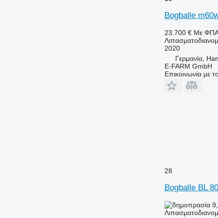
Bogballe m60
23.700 €
Με ΦΠ
Λιπασματοδιανομ
2020
Γερμανία, Ha
E-FARM GmbH
Επικοινωνία με 
28
Bogballe BL 8
9,
Λιπασματοδιανομ