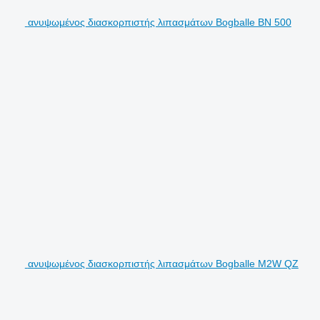
ανυψωμένος διασκορπιστής λιπασμάτων Bogballe BN 500
ανυψωμένος διασκορπιστής λιπασμάτων Bogballe M2W QZ