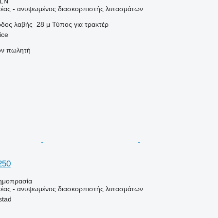
PLN
έας - ανυψωμένος διασκορπιστής λιπασμάτων
δος λαβής
28 μ
Τύπος
για τρακτέρ
ice
τον πωλητή
250
ημοπρασία
έας - ανυψωμένος διασκορπιστής λιπασμάτων
stad