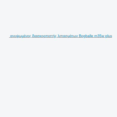
ανυψωμένος διασκορπιστής λιπασμάτων Bogballe m35w plus