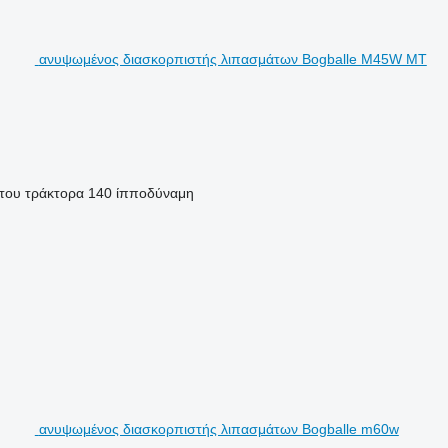
ανυψωμένος διασκορπιστής λιπασμάτων Bogballe M45W MT
 του τράκτορα
140 ίπποδύναμη
ανυψωμένος διασκορπιστής λιπασμάτων Bogballe m60w