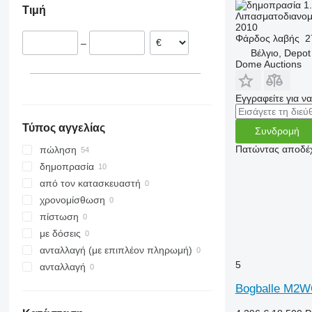
1.
Τιμή
Αυστρία
Λιπασματοδιανομ
2010
Σουηδία
Φάρδος λαβής
2
–
Ολλανδία
Βέλγιο, Depot
Λιθουανία
Dome Auctions
Γαλλία
εμφάνιση όλων
Εγγραφείτε για ν
Τύπος αγγελίας
Συνδρομή
Πατώντας αποδέχ
πώληση
δημοπρασία
από τον κατασκευαστή
χρονομίσθωση
πίστωση
με δόσεις
ανταλλαγή (με επιπλέον πληρωμή)
5
ανταλλαγή
Bogballe M2