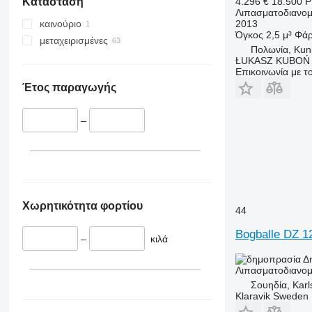
4.296 €
18.500 
Κατάσταση
Λιπασματοδιανομ
2013
καινούριο
Όγκος
2,5 μ³
Φάρ
μεταχειρισμένες
Πολωνία, Kun
ŁUKASZ KUBOŃ
Επικοινωνία με 
Έτος παραγωγής
–
Χωρητικότητα φορτίου
44
Bogballe DZ 1
–
κιλά
Δ
Λιπασματοδιανομ
Σουηδία, Karl
Klaravik Sweden