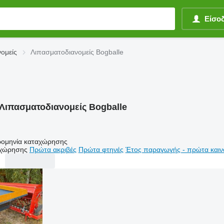
Είσο
ομείς
Λιπασματοδιανομείς Bogballe
Λιπασματοδιανομείς Bogballe
ομηνία καταχώρησης
αχώρησης
Πρώτα ακριβές
Πρώτα φτηνές
Έτος παραγωγής - πρώτα καιν