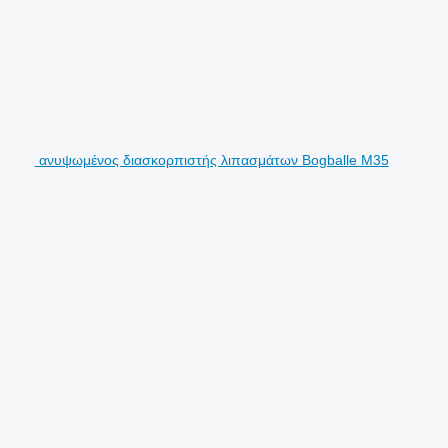
ανυψωμένος διασκορπιστής λιπασμάτων Bogballe M35