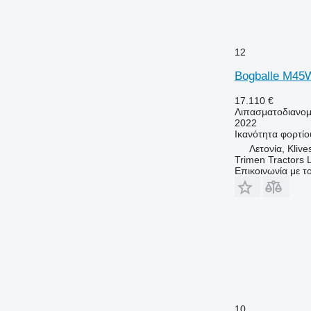
12
Bogballe M45
17.110 €
Λιπασματοδιανομ
2022
Ικανότητα φορτίο
Λετονία, Klive
Trimen Tractors 
Επικοινωνία με 
10