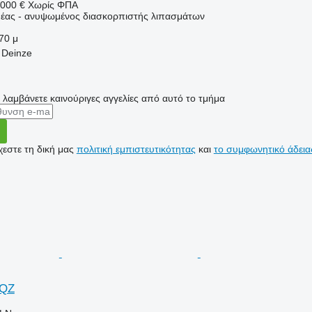
000 €
Χωρίς ΦΠΑ
έας - ανυψωμένος διασκορπιστής λιπασμάτων
70 μ
 Deinze
α λαμβάνετε καινούριγες αγγελίες από αυτό το τμήμα
εστε τη δική μας
πολιτική εμπιστευτικότητας
και
το συμφωνητικό άδεια
WQZ