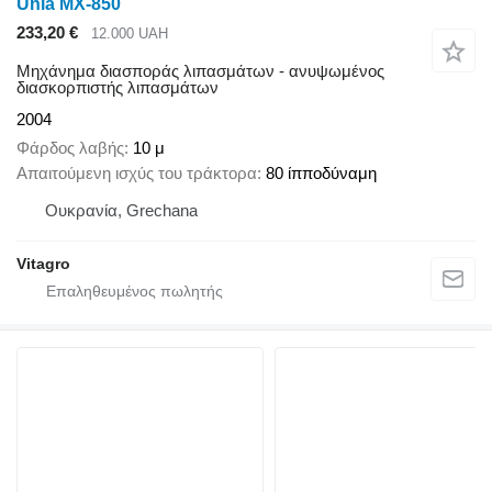
Unia MX-850
233,20 €
12.000 UAH
Μηχάνημα διασποράς λιπασμάτων - ανυψωμένος
διασκορπιστής λιπασμάτων
2004
Φάρδος λαβής
10 μ
Απαιτούμενη ισχύς του τράκτορα
80 ίπποδύναμη
Ουκρανία, Grechana
Vitagro