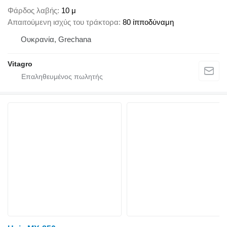
Φάρδος λαβής
10 μ
Απαιτούμενη ισχύς του τράκτορα
80 ίπποδύναμη
Ουκρανία, Grechana
Vitagro