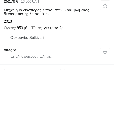
252,70 €
13.000 UAH
Μηχάνημα διασποράς λιπασμάτων - ανυψωμένος
διασκορπιστής λιπασμάτων
2013
Όγκος
950 μ³
Τύπος
για τρακτέρ
Ουκρανία, Sutkivtsi
Vitagro