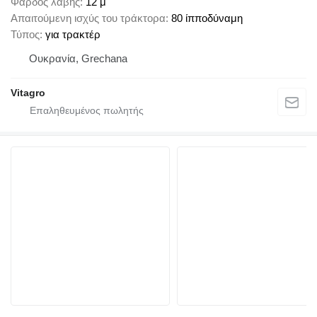
Φάρδος λαβής
12 μ
Απαιτούμενη ισχύς του τράκτορα
80 ίπποδύναμη
Τύπος
για τρακτέρ
Ουκρανία, Grechana
Vitagro