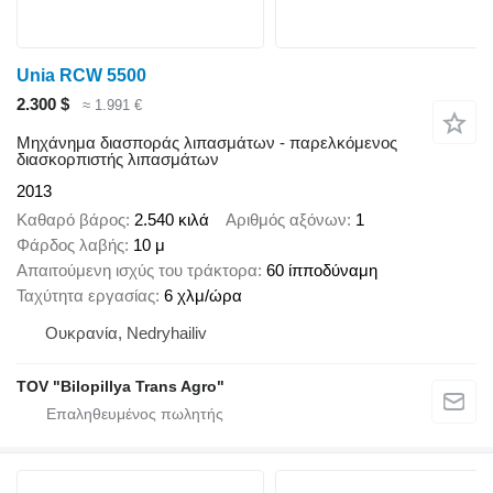
Unia RCW 5500
2.300 $
≈ 1.991 €
Μηχάνημα διασποράς λιπασμάτων - παρελκόμενος
διασκορπιστής λιπασμάτων
2013
Καθαρό βάρος
2.540 κιλά
Αριθμός αξόνων
1
Φάρδος λαβής
10 μ
Απαιτούμενη ισχύς του τράκτορα
60 ίπποδύναμη
Ταχύτητα εργασίας
6 χλμ/ώρα
Ουκρανία, Nedryhailiv
TOV "Bilopillya Trans Agro"