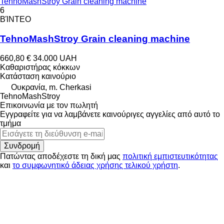
TehnoMashStroy Grain cleaning machine
6
ΒΊΝΤΕΟ
TehnoMashStroy Grain cleaning machine
660,80 €
34.000 UAH
Καθαριστήρας κόκκων
Κατάσταση
καινούριο
Ουκρανία, m. Cherkasi
TehnoMashStroy
Επικοινωνία με τον πωλητή
Εγγραφείτε για να λαμβάνετε καινούριγες αγγελίες από αυτό το
τμήμα
Συνδρομή
Πατώντας αποδέχεστε τη δική μας
πολιτική εμπιστευτικότητας
και
το συμφωνητικό άδειας χρήσης τελικού χρήστη
.