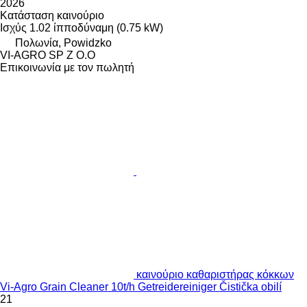
2026
Κατάσταση
καινούριο
Ισχύς
1.02 ίπποδύναμη (0.75 kW)
Πολωνία, Powidzko
VI-AGRO SP Z O.O
Επικοινωνία με τον πωλητή
καινούριο καθαριστήρας κόκκων
Vi-Agro Grain Cleaner 10t/h Getreidereiniger Čistička obilí
21