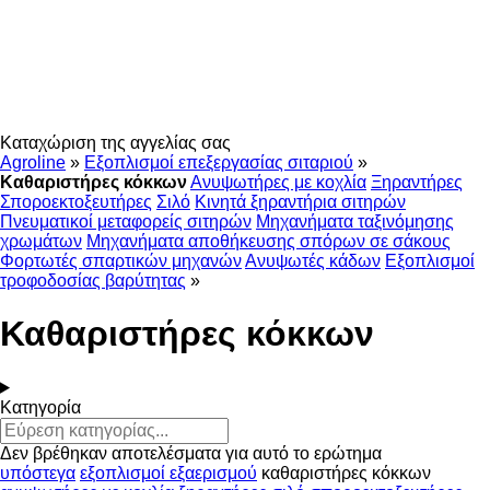
Καταχώριση της αγγελίας σας
Agroline
»
Εξοπλισμοί επεξεργασίας σιταριού
»
Καθαριστήρες κόκκων
Ανυψωτήρες με κοχλία
Ξηραντήρες
Σποροεκτοξευτήρες
Σιλό
Κινητά ξηραντήρια σιτηρών
Πνευματικοί μεταφορείς σιτηρών
Μηχανήματα ταξινόμησης
χρωμάτων
Μηχανήματα αποθήκευσης σπόρων σε σάκους
Φορτωτές σπαρτικών μηχανών
Ανυψωτές κάδων
Εξοπλισμοί
τροφοδοσίας βαρύτητας
»
Καθαριστήρες κόκκων
Κατηγορία
Δεν βρέθηκαν αποτελέσματα για αυτό το ερώτημα
υπόστεγα
εξοπλισμοί εξαερισμού
καθαριστήρες κόκκων