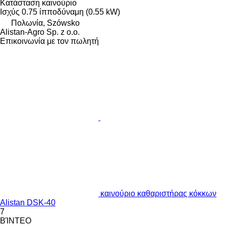
Κατάσταση
καινούριο
Ισχύς
0.75 ίπποδύναμη (0.55 kW)
Πολωνία, Szówsko
Alistan-Agro Sp. z o.o.
Επικοινωνία με τον πωλητή
καινούριο καθαριστήρας κόκκων
Alistan DSK-40
7
ΒΊΝΤΕΟ