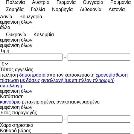
Πολωνία
Αυστρία
Γερμανία
Ουγγαρία
Ρουμανία
Σουηδία
Γαλλία
Νορβηγία
Λιθουανία
Λετονία
Δανία
Βουλγαρία
εμφάνιση όλων
άλλα
Ουκρανία
Κολομβία
εμφάνιση όλων
εμφάνιση όλων
Τιμή
–
Τύπος αγγελίας
πώληση
δημοπρασία
από τον κατασκευαστή
χρονομίσθωση
πίστωση
με δόσεις
ανταλλαγή (με επιπλέον πληρωμή)
ανταλλαγή
εμφάνιση όλων
Κατάσταση
καινούριο
μεταχειρισμένες
ανακατασκευασμένο
εμφάνιση όλων
Έτος παραγωγής
–
Χαρακτηριστικά
Καθαρό βάρος