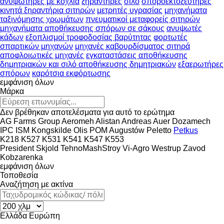
ανυψωτήρες με κοχλία
ξηραντήρες
σιλό
σποροεκτοξευτήρες
κινητά ξηραντήρια σιτηρών
μετρητές υγρασίας
μηχανήματα
ταξινόμησης χρωμάτων
πνευματικοί μεταφορείς σιτηρών
μηχανήματα αποθήκευσης σπόρων σε σάκους
ανυψωτές
κάδων
εξοπλισμοί τροφοδοσίας βαρύτητας
φορτωτές
σπαρτικών μηχανών
μηχανές καβουρδίσματος σιτηρά
αποφλοιωτικές μηχανές
εγκαταστάσεις αποθήκευσης
δημητριακών και σιλό αποθήκευσης δημητριακών
εξαερωτήρες
σπόρων
καρότσια εκφόρτωσης
εμφάνιση όλων
Μάρκα
Δεν βρέθηκαν αποτελέσματα για αυτό το ερώτημα
AG Farms Group
Aeromeh
Alistan
Andreas Auer
Dozamech
IPC
ISM
Kongskilde
Olis
POM Augustów
Peletto
Petkus
K218
K527
K531
K541
K547
K553
President
Skjold
TehnoMashStroy
Vi-Agro
Westrup
Zavod
Kobzarenka
εμφάνιση όλων
Τοποθεσία
Αναζήτηση με ακτίνα
Ελλάδα
Ευρώπη