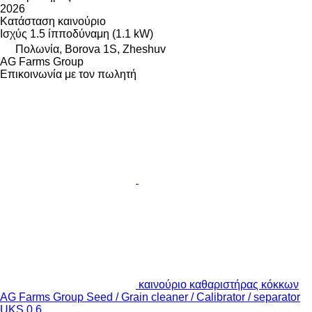
2026
Κατάσταση
καινούριο
Ισχύς
1.5 ίπποδύναμη (1.1 kW)
Πολωνία, Borova 1S, Zheshuv
AG Farms Group
Επικοινωνία με τον πωλητή
καινούριο καθαριστήρας κόκκων
AG Farms Group Seed / Grain cleaner / Calibrator / separator
UKS 0.6