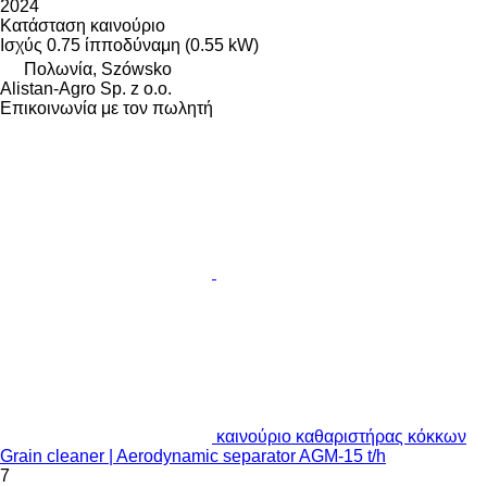
2024
Κατάσταση
καινούριο
Ισχύς
0.75 ίπποδύναμη (0.55 kW)
Πολωνία, Szówsko
Alistan-Agro Sp. z o.o.
Επικοινωνία με τον πωλητή
καινούριο καθαριστήρας κόκκων
Grain cleaner | Aerodynamic separator AGM-15 t/h
7