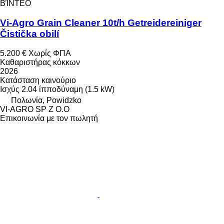
ΒΊΝΤΕΟ
Vi-Agro Grain Cleaner 10t/h Getreidereiniger
Čistička obilí
5.200 €
Χωρίς ΦΠΑ
Καθαριστήρας κόκκων
2026
Κατάσταση
καινούριο
Ισχύς
2.04 ίπποδύναμη (1.5 kW)
Πολωνία, Powidzko
VI-AGRO SP Z O.O
Επικοινωνία με τον πωλητή