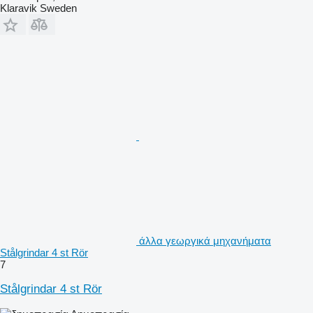
Klaravik Sweden
άλλα γεωργικά μηχανήματα
Stålgrindar 4 st Rör
7
Stålgrindar 4 st Rör