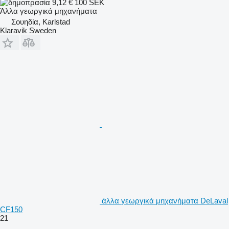
9,12 €
100 SEK
Άλλα γεωργικά μηχανήματα
Σουηδία, Karlstad
Klaravik Sweden
άλλα γεωργικά μηχανήματα DeLaval
CF150
21