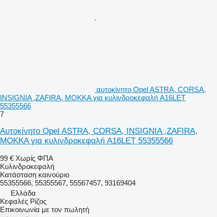
αυτοκίνητο Opel ASTRA, CORSA,
INSIGNIA ,ZAFIRA, MOKKA για κυλινδροκεφαλή A16LET
55355566
7
Αυτοκίνητο Opel ASTRA, CORSA, INSIGNIA ,ZAFIRA,
MOKKA για κυλινδροκεφαλή A16LET 55355566
99 €
Χωρίς ΦΠΑ
Κυλινδροκεφαλή
Κατάσταση
καινούριο
55355566, 55355567, 55567457, 93169404
Ελλάδα
Κεφαλές Ρίζος
Επικοινωνία με τον πωλητή