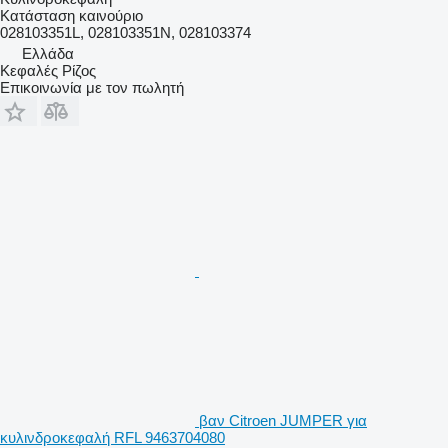
Κατάσταση
καινούριο
028103351L, 028103351N, 028103374
Ελλάδα
Κεφαλές Ρίζος
Επικοινωνία με τον πωλητή
βαν Citroen JUMPER για
κυλινδροκεφαλή RFL 9463704080