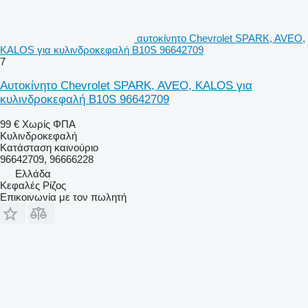
αυτοκίνητο Chevrolet SPARK, AVEO,
KALOS για κυλινδροκεφαλή B10S 96642709
7
Αυτοκίνητο Chevrolet SPARK, AVEO, KALOS για
κυλινδροκεφαλή B10S 96642709
99 €
Χωρίς ΦΠΑ
Κυλινδροκεφαλή
Κατάσταση
καινούριο
96642709, 96666228
Ελλάδα
Κεφαλές Ρίζος
Επικοινωνία με τον πωλητή