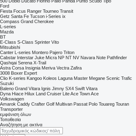
500
Doblo
Ducato
Fiorino
Palio
Panda
Punto
Scudo
Tipo
Ford
Fiesta
Focus
Ranger
Tourneo
Transit
Getz
Santa Fe
Tucson
i-Series
ix
Compass
Grand Cherokee
L-series
Mazda
BT
E-Class
S-Class
Sprinter
Vito
Mitsubishi
Canter
L-series
Montero
Pajero
Triton
Cabstar
Interstar
Juke
Micra
NP
NT
NV
Navara
Note
Pathfinder
Qashqai
Serena
X-Trail
Astra
Corsa
Insignia
Meriva
Vectra
Zafira
3008
Boxer
Expert
Clio
K-series
Kangoo
Koleos
Laguna
Master
Megane
Scenic
Trafic
Suzuki
Baleno
Grand Vitara
Ignis
Jimny
SX4
Swift
Vitara
Dyna
Hiace
Hilux
Land Cruiser
Lite Ace
Town Ace
Volkswagen
Amarok
Caddy
Crafter
Golf
Multivan
Passat
Polo
Touareg
Touran
Transporter
εμφάνιση όλων
Τοποθεσία
Αναζήτηση με ακτίνα