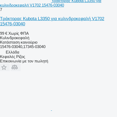
τράκτορας Kubota L3350 για
κυλινδροκεφαλή V1702 15476-03040
7
Τράκτορας Kubota L3350 για κυλινδροκεφαλή V1702
15476-03040
99 €
Χωρίς ΦΠΑ
Κυλινδροκεφαλή
Κατάσταση
καινούριο
15476-03040,17345-03040
Ελλάδα
Κεφαλές Ρίζος
Επικοινωνία με τον πωλητή