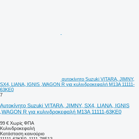
αυτοκίνητο Suzuki VITARA, JIMNY,
SX4, LIANA, IGNIS ,WAGON R για κυλινδροκεφαλή M13A 11111-
63KE0
7
Αυτοκίνητο Suzuki VITARA, JIMNY, SX4, LIANA, IGNIS
,WAGON R για κυλινδροκεφαλή M13A 11111-63KE0
99 €
Χωρίς ΦΠΑ
Κυλινδροκεφαλή
Κατάσταση
καινούριο
11111-63KE0, 1111-78E13