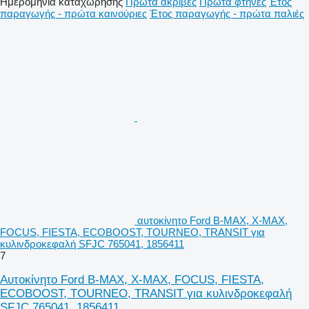
Ημερομηνία καταχώρησης
Πρώτα ακριβές
Πρώτα φτηνές
Έτος
παραγωγής - πρώτα καινούριες
Έτος παραγωγής - πρώτα παλιές
αυτοκίνητο Ford B-MAX, X-MAX,
FOCUS, FIESTA, ECOBOOST, TOURNEO, TRANSIT για
κυλινδροκεφαλή SFJC 765041, 1856411
7
Αυτοκίνητο Ford B-MAX, X-MAX, FOCUS, FIESTA,
ECOBOOST, TOURNEO, TRANSIT για κυλινδροκεφαλή
SFJC 765041, 1856411