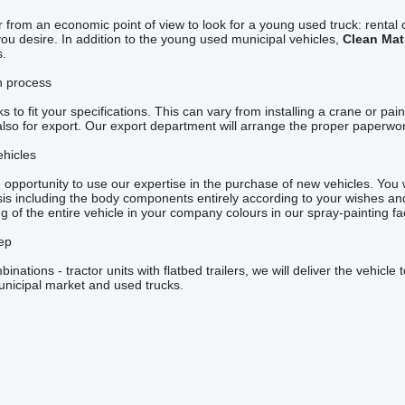
r from an economic point of view to look for a young used truck: rental 
ou desire. In addition to the young used municipal vehicles,
Clean Mat
s.
n process
to fit your specifications. This can vary from installing a crane or pai
also for export. Our export department will arrange the proper paperwor
ehicles
opportunity to use our expertise in the purchase of new vehicles. You wi
s including the body components entirely according to your wishes and 
ng of the entire vehicle in your company colours in our spray-painting f
ep
inations - tractor units with flatbed trailers, we will deliver the vehic
unicipal market and used trucks.