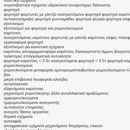
σωστικά οχήματα
πυροσβεστικά οχήματα
υδραυλικοί ανυψωτήρες διάσωσης
φορτηγά
φορτηγά φορτωτές με γάντζο
ανατρεπόμενα φορτηγά
φορτηγά καρότ
αυτοκινητάμαξες
φορτηγά μουσαμάδες
φορτηγά ψυγεία
φορτηγά κόφ
εξοπλισμοί
εξοπλισμοί για φορτηγά και ρυμουλκούμενα
καρότσες
ανατρεπόμενες καρότσες
φορτωτές με γάντζο
καρότσες κόφες
πλατφ
γερανοφόρα φορτηγά
εξοπλισμοί για κοινοτικά οχήματα
καρότσες απορριμματοφόρα
καρότσες διασκορπιστή άμμου
βούρτσε
τράκτορες
επαγγελματικά αυτοκίνητα
φορτηγά καρότσες < 3.5τ
ανατρεπόμενα φορτηγά < 3.5τ
φορτηγά κόφ
ρυμουλκούμενα
ρυμουλκούμενα μεταφοράς εμπορευματοκιβωτίων
ρυμουλκούμενα π
βαν
μικρά επιβατικά λεωφορεία
κλούβες
ανταλλακτικά
εξαρτήματα καρότσας
μηχανισμοί ρυμούλκησης
άλλα ανταλλακτικά αμαξώματος
ημιρυμουλκούμενα
ημιρυμουλκούμενα ανατροπής
αυτοκίνητα
υπηρεσίες
ανοιχτές θέσεις εργασίας
δομικά οχήματα
εκσκαφείς
αποφρακτικά οχήματα
μηχανήματα διαχείρισης υλικών