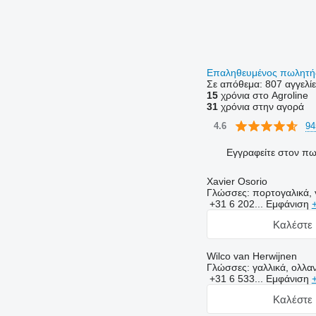
Επαληθευμένος πωλητ
Σε απόθεμα:
807 αγγελί
15
χρόνια στο Agroline
31
χρόνια στην αγορά
94
4.6
Εγγραφείτε στον π
Xavier Osorio
Γλώσσες:
πορτογαλικά, γ
+31 6 202...
Εμφάνιση
Καλέστε 
Wilco van Herwijnen
Γλώσσες:
γαλλικά, ολλαν
+31 6 533...
Εμφάνιση
Καλέστε 