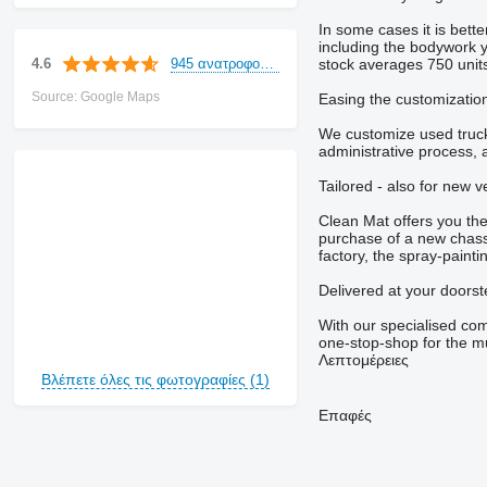
In some cases it is bette
including the bodywork y
945 ανατροφοδοτήσεις
4.6
stock averages 750 unit
Source: Google Maps
Easing the customizatio
We customize used trucks 
administrative process, 
Tailored - also for new v
Clean Mat offers you the 
purchase of a new chassi
factory, the spray-painti
Delivered at your doorst
With our specialised comb
one-stop-shop for the m
Λεπτομέρειες
Βλέπετε όλες τις φωτογραφίες (1)
Επαφές