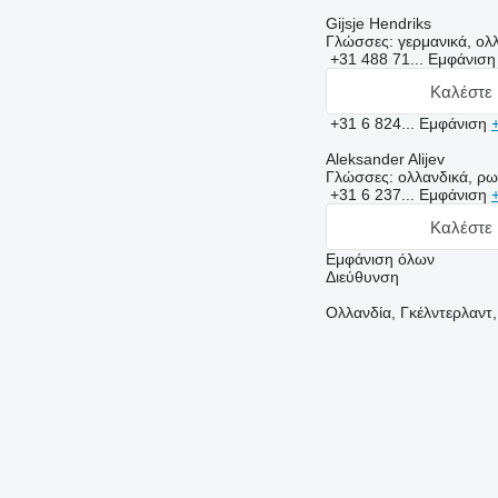
Gijsje Hendriks
Γλώσσες:
γερμανικά, ολλ
+31 488 71...
Εμφάνισ
Καλέστε 
+31 6 824...
Εμφάνιση
Aleksander Alijev
Γλώσσες:
ολλανδικά, ρω
+31 6 237...
Εμφάνιση
Καλέστε 
Εμφάνιση όλων
Διεύθυνση
Ολλανδία, Γκέλντερλαντ,