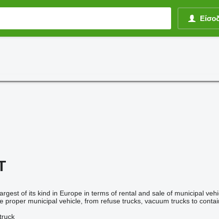
Είσο
T
argest of its kind in Europe in terms of rental and sale of municipal ve
e proper municipal vehicle, from refuse trucks, vacuum trucks to conta
truck