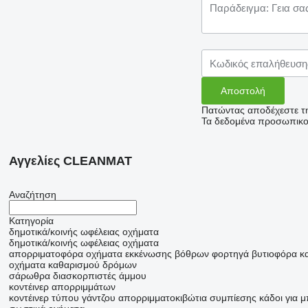
Πατώντας αποδέχεστε τ
Τα δεδομένα προσωπικού
Αγγελίες CLEANMAT
Αναζήτηση
Κατηγορία
δημοτικά/κοινής ωφέλειας οχήματα
δημοτικά/κοινής ωφέλειας οχήματα
απορριματοφόρα
οχήματα εκκένωσης βόθρων
φορτηγά βυτιοφόρα 
οχήματα καθαρισμού δρόμων
σάρωθρα
διασκορπιστές άμμου
κοντέινερ απορριμμάτων
κοντέινερ τύπου γάντζου
απορριμματοκιβώτια συμπίεσης
κάδοι για 