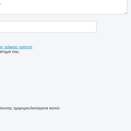
ς τελικού χρήστη
.
ίτημά σας.
τευσης
ημιρυμουλκούμενα κενού